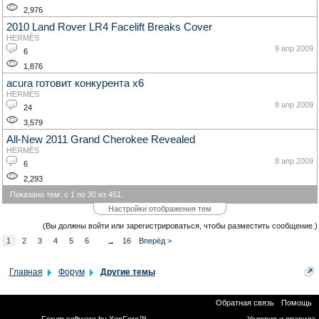
2,976
2010 Land Rover LR4 Facelift Breaks Cover
HERMÈS
9 апр 2009
6
1,876
acura готовит конкурента х6
HERMÈS
8 апр 2009
24
3,579
All-New 2011 Grand Cherokee Revealed
HERMÈS
8 апр 2009
6
2,293
Показано тем: с 1 по 30 из 451.
Настройки отображения тем
(Вы должны войти или зарегистрироваться, чтобы разместить сообщение.)
1
2
3
4
5
6
16
Вперёд >
→
Главная
Форум
Другие темы
Обратная связь
Помощь