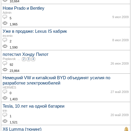
10,664
Нови Prado и Bentley
Admin
9 июл 2009
5
1,965
Уже в продаже: Lexus IS кабрик
incenio
8 июл 2009
2
1,590
потестил Хонду Пилот
Poplavok
...
2
3
4
26 июн 2009
92
23,864
Немецкий VW и китайский BYD объединят усилия по
разработке электромобилей
HERMÈS
27 май 2009
0
1,403
Tesla, 10 лет на одной батареи
trin
20 май 2009
1
1,521
X6 Lumma (тюнинг)