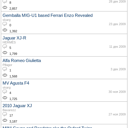
28 дек 2009
8
2,857
Gemballa MIG-U1 based Ferrari Enzo Revealed
skarg
23 дек 2009
0
1,392
Jaguar XJ-R
HERMÈS
11 дек 2009
5
1,799
Alfa Romeo Giulietta
Pifagor
3 дек 2009
1
1,568
MV Agusta F4
skarg
30 ноя 2009
4
1,725
2010 Jaguar XJ
Bavarezz
27 ноя 2009
17
3,187