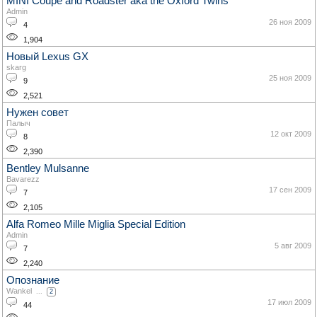
MINI Coupe and Roadster aka the Oxford Twins
Admin
26 ноя 2009
4
1,904
Новый Lexus GX
skarg
25 ноя 2009
9
2,521
Нужен совет
Палыч
12 окт 2009
8
2,390
Bentley Mulsanne
Bavarezz
17 сен 2009
7
2,105
Alfa Romeo Mille Miglia Special Edition
Admin
5 авг 2009
7
2,240
Опознание
Wankel
...
2
17 июл 2009
44