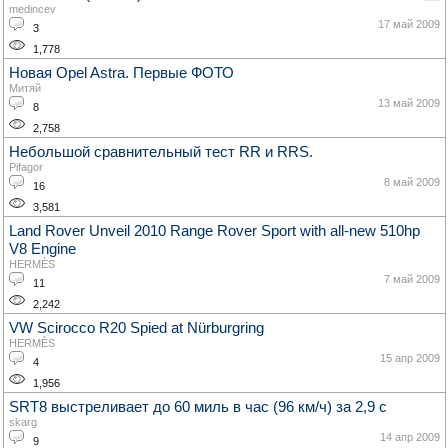
medincev
17 май 2009
3
1,778
Новая Opel Astra. Первые ФОТО
Митяй
13 май 2009
8
2,758
Небольшой сравнительный тест RR и RRS.
Pifagor
8 май 2009
16
3,581
Land Rover Unveil 2010 Range Rover Sport with all-new 510hp
V8 Engine
HERMÈS
7 май 2009
11
2,242
VW Scirocco R20 Spied at Nürburgring
HERMÈS
15 апр 2009
4
1,956
SRT8 выстреливает до 60 миль в час (96 км/ч) за 2,9 c
skarg
14 апр 2009
9