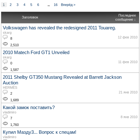
1
2
3
4
5
6
16
Вперёд >
→
Последнее
Заголовок
сообщение ↓
Volkswagen has revealed the redesigned 2011 Touareg.
skarg
12 фев 2010
8
2,510
2010 Matech Ford GT1 Unveiled
skarg
11 фев 2010
0
1,587
2011 Shelby GT350 Mustang Revealed at Barrett Jackson
Auction
HERMÈS
21 янв 2010
2
1,689
Какой замок поставить?
vladimiro
8 янв 2010
7
1,760
Купил Мазду3... Вопрос к спецам!
vladimiro