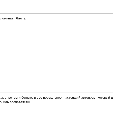
апоминает Лянчу.
как впрочем и бентли, и все нормальное, настоящий автопром, которы
биль впечатляет!!!