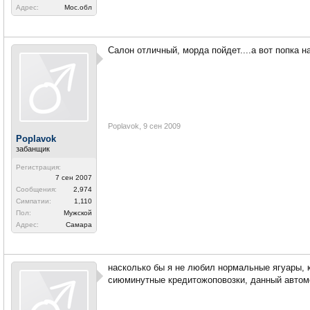
Адрес:
Мос.обл
Салон отличный, морда пойдет....а вот попка н
Poplavok
,
9 сен 2009
Poplavok
забанщик
Регистрация:
7 сен 2007
Сообщения:
2,974
Симпатии:
1,110
Пол:
Мужской
Адрес:
Самара
насколько бы я не любил нормальные ягуары, 
сиюминутные кредитожоповозки, данный автомо