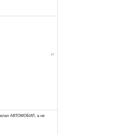
#7
й делал АВТОМОБИЛ, а не