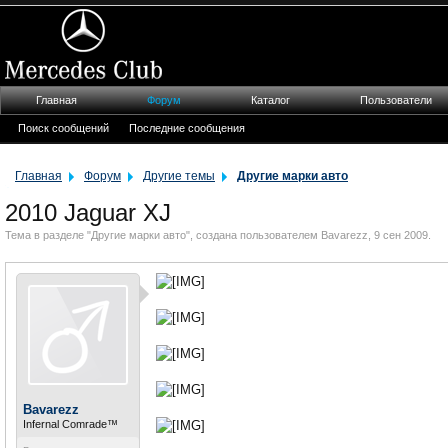
Главная
Форум
Каталог
Пользователи
Поиск сообщений
Последние сообщения
Главная
Форум
Другие темы
Другие марки авто
2010 Jaguar XJ
Тема в разделе "
Другие марки авто
", создана пользователем
Bavarezz
,
9 сен 2009
.
Bavarezz
Infernal Comrade™