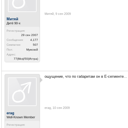
Митяй
,
9 сен 2009
Митяй
Дитё 90-х
Регистрация:
29 сен 2007
Сообщения:
4,177
Симпатии:
507
Пол:
Мужской
Адрес:
77(Мск)/50(Истра)
ощущение, что по габаритам он в Е-сегменте...
erag
,
10 сен 2009
erag
Well-Known Member
Регистрация: