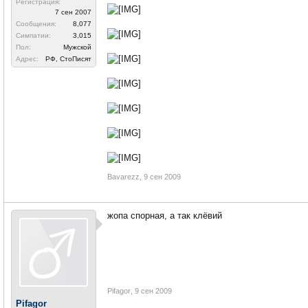
Регистрация:
7 сен 2007
Сообщения:
8,077
Симпатии:
3,015
Пол:
Мужской
Адрес:
РФ, СтоПисят
Bavarezz
,
9 сен 2009
жопа спорная, а так клёвий
Pifagor
,
9 сен 2009
Pifagor