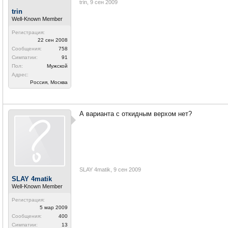
trin
,
9 сен 2009
trin
Well-Known Member
Регистрация:
22 сен 2008
Сообщения:
758
Симпатии:
91
Пол:
Мужской
Адрес:
Россия, Москва
А варианта с откидным верхом нет?
SLAY 4matik
,
9 сен 2009
SLAY 4matik
Well-Known Member
Регистрация:
5 мар 2009
Сообщения:
400
Симпатии:
13