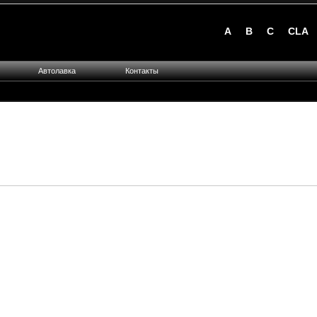
A
B
C
CLA
Автолавка
Контакты