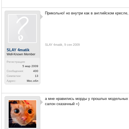
Прикольно! но внутри как в английском кресле, 
SLAY 4matik
,
9 сен 2009
SLAY 4matik
Well-Known Member
Регистрация:
5 мар 2009
Сообщения:
400
Симпатии:
13
Адрес:
Мос.обл
а мне нравились морды у прошлых модельных 
салон сказачный =)