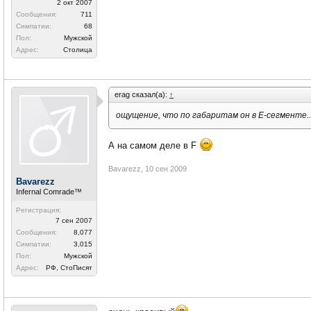
2 окт 2007
Сообщения:
711
Симпатии:
68
Пол:
Мужской
Адрес:
Столица
erag сказал(а):
↑
ощущение, что по габаритам он в Е-сегменте..
А на самом деле в F
Bavarezz
,
10 сен 2009
Bavarezz
Infernal Comrade™
Регистрация:
7 сен 2007
Сообщения:
8,077
Симпатии:
3,015
Пол:
Мужской
Адрес:
РФ, СтоПисят