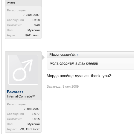
гугел
Регистрация:
7 июл 2007
Сообщения:
3,518
Симпатии:
948
Пол:
Мужской
Адрес:
ЦАО, йопт
Pifagor сказал(а):
↑
жопа спорная, а так клёвий
Морда вообще лучшая :thank_you2:
Bavarezz
,
9 сен 2009
Bavarezz
Infernal Comrade™
Регистрация:
7 сен 2007
Сообщения:
8,077
Симпатии:
3,015
Пол:
Мужской
Адрес:
РФ, СтоПисят