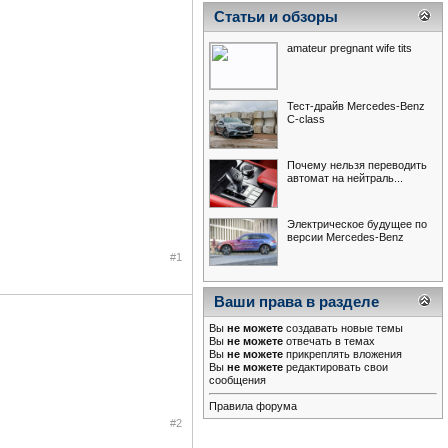
Статьи и обзоры
amateur pregnant wife tits
Тест-драйв Mercedes-Benz
С-class
Почему нельзя переводить
автомат на нейтраль...
Электрическое будущее по
версии Mercedes-Benz
#1
Ваши права в разделе
Вы
не можете
создавать новые темы
Вы
не можете
отвечать в темах
Вы
не можете
прикреплять вложения
Вы
не можете
редактировать свои
сообщения
Правила форума
#2