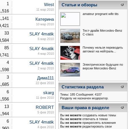
1
West
Статьи и обзоры
11 мар 2010
1,516
amateur pregnant wife tits
1,141
Катерина
10 мар 2010
9,421
Тест-драйв Mercedes-Benz
33
SLAY 4matik
С-class
6 мар 2010
8,584
85
Почему нельзя переводить
SLAY 4matik
автомат на нейтраль...
4 мар 2010
0,741
4
SLAY 4matik
Электрическое будущее по
версии Mercedes-Benz
2 мар 2010
1,598
3
Дима111
22 фев 2010
1,685
Статистика раздела
6
skarg
Темы: 185 Сообщения: 4107
11 фев 2010
Разделу не назначен модератор.
1,556
13
ROBERT
Ваши права в разделе
5 фев 2010
1,944
Вы
не можете
создавать новые темы
Вы
не можете
отвечать в темах
6
SLAY 4matik
Вы
не можете
прикреплять вложения
Вы
не можете
редактировать свои
4 фев 2010
1,960