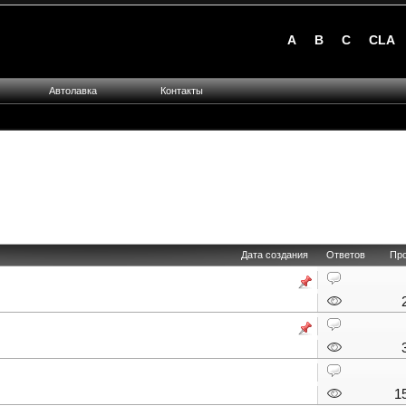
A
B
C
CLA
Автолавка
Контакты
Дата создания
Ответов
Пр
1