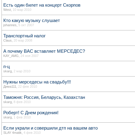
Есть один билет на концерт Скорпов
West
,
10 мар 2010
Кто какую музыку слушает
johannes
,
5 окт 2007
Транспортный налог
Claus
,
20 мар 2008
А почему ВАС вставляет МЕРСЕДЕС?
KAY_AMG
,
24 ноя 2007
п-ц
skarg
,
2 мар 2010
Нужны мерседесы на свадьбу!!!
Дима111
,
22 фев 2010
Таможня: Россия, Беларусь, Казахстан
skarg
,
8 фев 2010
Роберт! С Днем рождения!
skarg
,
1 фев 2010
Если украли и совершили дтп на вашем авто
SLAY 4matik
,
4 фев 2010