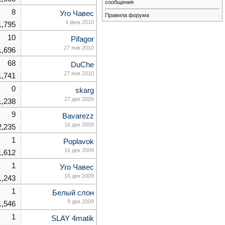
сообщения
8
Уго Чавес
Правила форума
4 фев 2010
1,795
10
Pifagor
27 янв 2010
1,696
68
DuChe
27 янв 2010
1,741
0
skarg
27 дек 2009
1,238
9
Bavarezz
16 дек 2009
2,235
1
Poplavok
16 дек 2009
1,612
1
Уго Чавес
16 дек 2009
1,243
1
Белый слон
9 дек 2009
1,546
1
SLAY 4matik