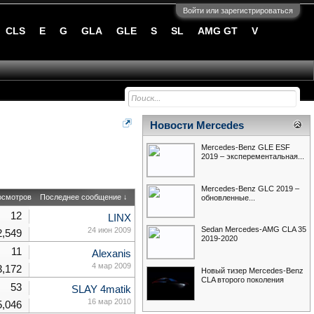
Войти или зарегистрироваться
CLS
E
G
GLA
GLE
S
SL
AMG GT
V
Новости Mercedes
Mercedes-Benz GLE ESF
2019 – эксперементальная...
Mercedes-Benz GLC 2019 –
осмотров
Последнее сообщение ↓
обновленные...
12
LINX
Sedan Mercedes-AMG CLA 35
24 июн 2009
2,549
2019-2020
11
Alexanis
4 мар 2009
3,172
Новый тизер Mercedes-Benz
CLA второго поколения
53
SLAY 4matik
16 мар 2010
5,046