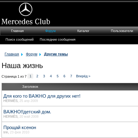
Главная
Форум
Каталог
Пользователи
Поиск сообщений
Последние сообщения
Главная
Форум
Другие темы
Наша жизнь
1
2
3
4
5
6
7
Вперёд >
Страница 1 из 7
Заголовок
Для кого то ВАЖНО для других нет!
HERMÈS
,
25 апр 2009
ВАЖНО!!детский дом.
HERMÈS
,
20 май 2008
Прощай ксенон
trin
,
23 фев 2010