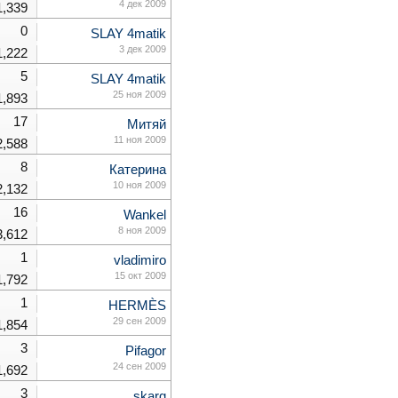
4 дек 2009
1,339
0
SLAY 4matik
3 дек 2009
1,222
5
SLAY 4matik
25 ноя 2009
1,893
17
Митяй
11 ноя 2009
2,588
8
Катерина
10 ноя 2009
2,132
16
Wankel
8 ноя 2009
3,612
1
vladimiro
15 окт 2009
1,792
1
HERMÈS
29 сен 2009
1,854
3
Pifagor
24 сен 2009
1,692
3
skarg