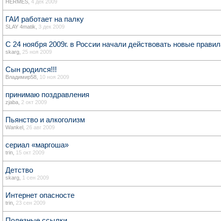
HERMÈS
,
4 дек 2009
ГАИ работает на палку
SLAY 4matik
,
3 дек 2009
С 24 ноября 2009г. в России начали действовать новые прави
skarg
,
25 ноя 2009
Сын родился!!!
Владимир58
,
10 ноя 2009
принимаю поздравления
zjaba
,
2 окт 2009
Пьянство и алкоголизм
Wankel
,
26 авг 2009
сериал «маргоша»
trin
,
15 окт 2009
Детство
skarg
,
1 сен 2009
Интернет опасносте
trin
,
23 сен 2009
Полезные ссылки