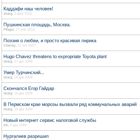
Каддафи наш человек!
skarg
,
3 фев 2010
Пушкинская площадь, Москва.
Pifagor
,
27 янв 2010
Поэзия о любви, и просто красивая лирика
Charmy
,
17 окт 2007
Hugo Chavez threatens to expropriate Toyota plant
skarg
,
27 дек 2009
Умер Турчинский...
skarg
,
16 дек 2009
Скончался Егор Гайдар
skarg
,
16 дек 2009
В Пермском крае морозы вызвали ряд коммунальных аварий
skarg
,
16 дек 2009
Новый интернет сервис налоговой службы
trin
,
9 дек 2009
Нургалиев разрешил