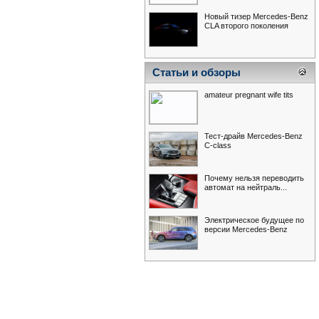
Новый тизер Mercedes-Benz
CLA второго поколения
Статьи и обзоры
Bavarezz
IsWRX
LINX
amateur pregnant wife tits
medeya382
reznor
Уго Чавес
Тест-драйв Mercedes-Benz
С-class
Почему нельзя переводить
автомат на нейтраль...
reznor
medeya382
Bavarezz
Электрическое будущее по
версии Mercedes-Benz
IsWRX
Уго Чавес
LINX