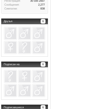
Регистрация:
30 сен 2007
Сообщения:
2,277
Симпатии:
838
Друзья
6
Подписан на
6
Подписавшиеся
6