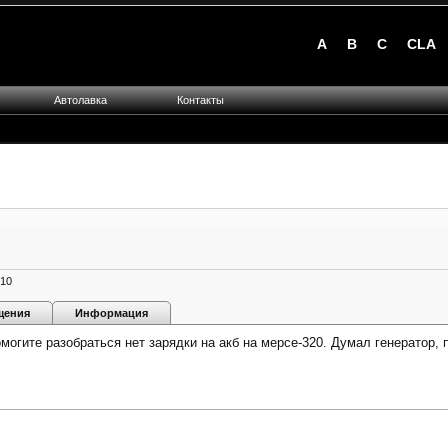
A
B
C
CLA
Автолавка
Контакты
010
щения
Информация
могите разобраться нет зарядки на акб на мерсе-320. Думал генератор,