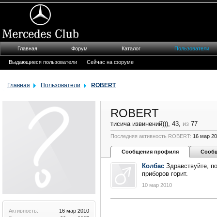
Главная
Форум
Каталог
Пользователи
Выдающиеся пользователи
Сейчас на форуме
Главная
Пользователи
ROBERT
ROBERT
тисича извинений)))
, 43,
из
77
Последняя активность ROBERT:
16 мар 2
Сообщения профиля
Сооб
Колбас
Здравствуйте, по
приборов горит.
10 мар 2010
Активность:
16 мар 2010