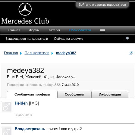
Войти или зарегистрироваться
Главная
Форум
Каталог
Пользователи
Выдающиеся пользователи
Сейчас на форуме
Главная
Пользователи
medeya382
medeya382
Blue Bird
, Женский, 41,
из
Чебоксары
Последняя активность medeya382:
7 мар 2010
Сообщения профиля
Сообщения
Информация
Helden
[IMG]
8 мар 2010
Влад-астрахань
привет! как с утра?