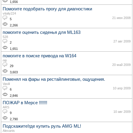
1,656
Помогите подобрать прогу для диагностики
vitaliy224
21 июн 2008
5
2,266
помогите оценить сиденья для ML163
528
27 авг 2009
2
1,651
помогите в поиске привода на W164
nip
20 май 2009
29
3,603
Поменял на фары на рестайлинговые, ощущения.
Vasili
10 апр 2009
6
2,846
ПОЖАР в Мерсе !!!!!!!
ARS
10 авг 2009
9
2,790
Подскажите!где купить руль AMG ML!
Alexanis