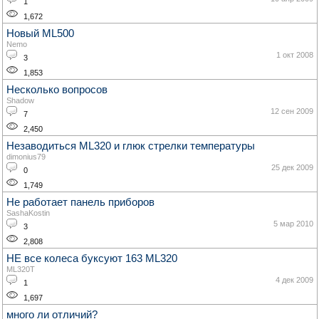
1
1,672
Новый ML500
Nemo
1 окт 2008
3
1,853
Несколько вопросов
Shadow
12 сен 2009
7
2,450
Незаводиться ML320 и глюк стрелки температуры
dimonius79
25 дек 2009
0
1,749
Не работает панель приборов
SashaKostin
5 мар 2010
3
2,808
НЕ все колеса буксуют 163 ML320
ML320T
4 дек 2009
1
1,697
много ли отличий?