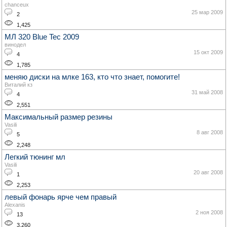
chanceux
25 мар 2009
2
1,425
МЛ 320 Blue Tec 2009
винодел
15 окт 2009
4
1,785
меняю диски на млке 163, кто что знает, помогите!
Виталий кз
31 май 2008
4
2,551
Максимальный размер резины
Vasili
8 авг 2008
5
2,248
Легкий тюнинг мл
Vasili
20 авг 2008
1
2,253
левый фонарь ярче чем правый
Alexanis
2 ноя 2008
13
3,260