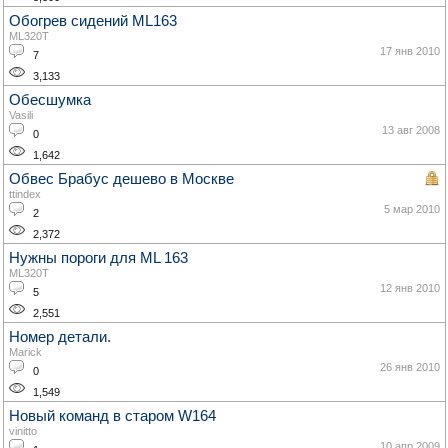
Обогрев сидений ML163
ML320T
17 янв 2010
7
3,133
Обесшумка
Vasili
13 авг 2008
0
1,642
Обвес Брабус дешево в Москве
ttindex
5 мар 2010
2
2,372
Нужны пороги для ML 163
ML320T
12 янв 2010
5
2,551
Номер детали.
Marick
26 янв 2010
0
1,549
Новый команд в старом W164
vinitto
10 апр 2009