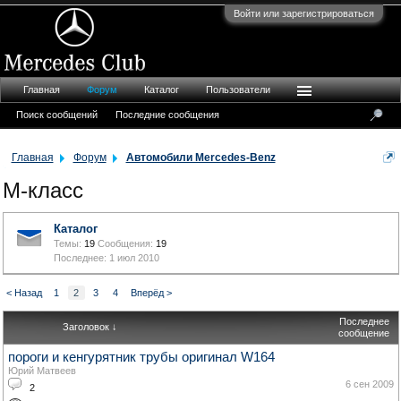
Войти или зарегистрироваться
Главная
Форум
Каталог
Пользователи
Поиск сообщений
Последние сообщения
Главная
Форум
Автомобили Mercedes-Benz
M-класс
Каталог
Темы:
19
Сообщения:
19
1 июл 2010
< Назад
1
2
3
4
Вперёд >
Последнее
Заголовок ↓
сообщение
пороги и кенгурятник трубы оригинал W164
Юрий Матвеев
6 сен 2009
2