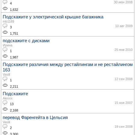
30 июн 2008
4
1,632
Подскажите у электрической крышке багажника
mb1189
10 авг 2009
3
1,751
подскажите с дисками
Ирина
25 янв 2010
1
1,987
Подскажите различия между рестайлингам и не рестайлингом
163
Vasili
12 сен 2008
1
2,211
Подскажите
Alexxx
15 ноя 2007
13
2,168
перевод Фаренгейта в Цельсия
Vasili
19 сен 2008
2
3,300