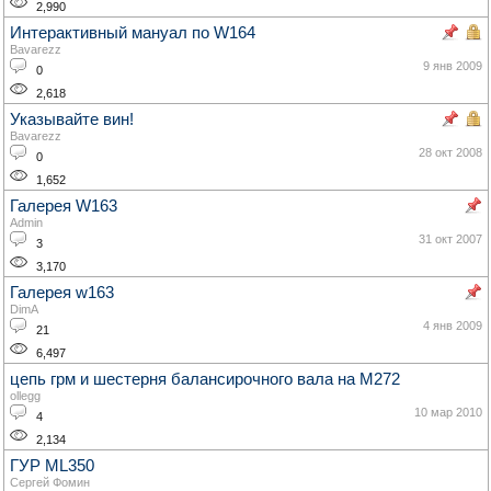
2,990
Интерактивный мануал по W164
Bavarezz
9 янв 2009
0
2,618
Указывайте вин!
Bavarezz
28 окт 2008
0
1,652
Галерея W163
Admin
31 окт 2007
3
3,170
Галерея w163
DimA
4 янв 2009
21
6,497
цепь грм и шестерня балансирочного вала на М272
ollegg
10 мар 2010
4
2,134
ГУР ML350
Сергей Фомин