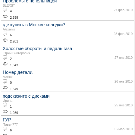
Проблемы с пепельницей
SLEXST
27 фев 2010
4
2,539
где купить в Москве колодки?
Alexanis
28 фев 2010
6
2,201
Холостые обороты и педаль газа
Юрий Викторович
27 янв 2010
2
1,643
Номер детали.
Marick
26 янв 2010
0
1,549
подскажите с дисками
Ирина
25 янв 2010
1
1,989
ГУР
Павел777
16 мар 2010
6