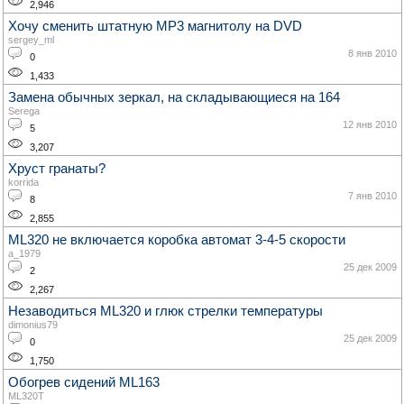
2,946
Хочу сменить штатную MP3 магнитолу на DVD
sergey_ml
8 янв 2010
0
1,433
Замена обычных зеркал, на складывающиеся на 164
Serega
12 янв 2010
5
3,207
Хруст гранаты?
korrida
7 янв 2010
8
2,855
ML320 не включается коробка автомат 3-4-5 скорости
a_1979
25 дек 2009
2
2,267
Незаводиться ML320 и глюк стрелки температуры
dimonius79
25 дек 2009
0
1,750
Обогрев сидений ML163
ML320T