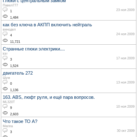
Глюки с центральным замком
Павел777
23 ноя 2009
1
1,484
как без ключа в АКПП включить нейтраль
винодел
24 ноя 2009
4
11,721
Странные глюки электрики....
kirr
17 ноя 2009
3
1,524
двигатель 272
Шум
13 ноя 2009
0
1,136
163. ABS, люфт руля, и ещё пара вопросов.
ML320T
10 ноя 2009
9
2,603
Что такое ТО А?
Marina
30 окт 2009
3