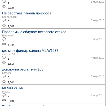
6 мар 2010
3
2,127
Не работает панель приборов
SashaKostin
5 мар 2010
3
2,809
Проблемы с обдувом ветрового стекла
Бандерас
5 мар 2010
0
1,644
где стот фильтр салона ML W163?
carevich59
4 мар 2010
1
1,617
доп.помпа отопителя 163
bort999
5 мар 2010
3
2,004
ML500 W164
brooks
1 мар 2010
7
3,431