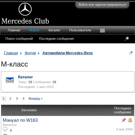
Войти или зарегистрироваться
Главная
Форум
Каталог
Пользователи
Поиск сообщений
Последние сообщения
Главная
Форум
Автомобили Mercedes-Benz
M-класс
Каталог
Темы:
19
Сообщения:
19
1 июл 2010
1
2
3
4
Вперёд >
Последнее
Заголовок
сообщение
Мануал по W163
Bavarezz
9 янв 2009
0