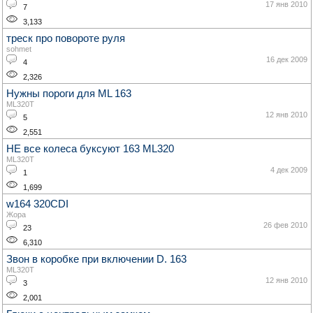
17 янв 2010
7
3,133
треск про повороте руля
sohmet
16 дек 2009
4
2,326
Нужны пороги для ML 163
ML320T
12 янв 2010
5
2,551
НЕ все колеса буксуют 163 ML320
ML320T
4 дек 2009
1
1,699
w164 320CDI
Жора
26 фев 2010
23
6,310
Звон в коробке при включении D. 163
ML320T
12 янв 2010
3
2,001