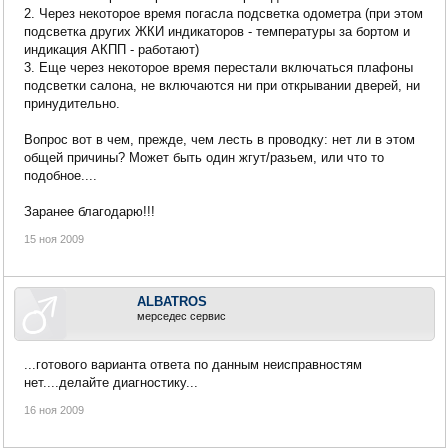
2. Через некоторое время погасла подсветка одометра (при этом
подсветка других ЖКИ индикаторов - температуры за бортом и
индикация АКПП - работают)
3. Еще через некоторое время перестали включаться плафоны
подсветки салона, не включаются ни при открывании дверей, ни
принудительно.
Вопрос вот в чем, прежде, чем лесть в проводку: нет ли в этом
общей причины? Может быть один жгут/разьем, или что то
подобное....
Заранее благодарю!!!
15 ноя 2009
ALBATROS
мерседес сервис
...готового варианта ответа по данным неисправностям
нет....делайте диагностику...
16 ноя 2009