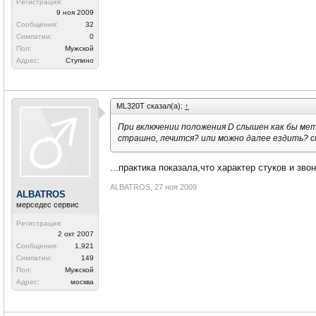
Регистрация:
9 ноя 2009
Сообщения:
32
Симпатии:
0
Пол:
Мужской
Адрес:
Ступино
ML320T сказал(а):
↑
При включении положения D слышен как бы мет
страшно, лечится? или можно далее ездить? 
...практика показала,что характер стуков и зв
ALBATROS
,
27 ноя 2009
ALBATROS
мерседес сервис
Регистрация:
2 окт 2007
Сообщения:
1,921
Симпатии:
149
Пол:
Мужской
Адрес:
москва