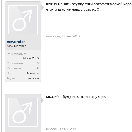
нужно менять втулку тяги автоматической коро
что-то щас не найду ссылку((
newonder
,
12 янв 2010
newonder
New Member
Регистрация:
14 авг 2009
Сообщения:
2
Симпатии:
0
Пол:
Мужской
Адрес:
moscow
спасибо. буду искать инструкцию
ML320T
,
12 янв 2010