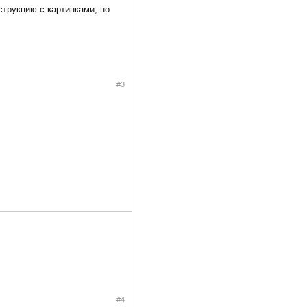
струкцию с картинками, но
#3
#4