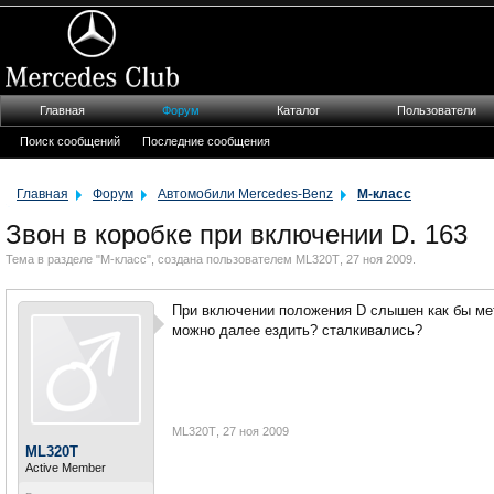
Главная
Форум
Каталог
Пользователи
Поиск сообщений
Последние сообщения
Главная
Форум
Автомобили Mercedes-Benz
M-класс
Звон в коробке при включении D. 163
Тема в разделе "
M-класс
", создана пользователем
ML320T
,
27 ноя 2009
.
При включении положения D слышен как бы мет
можно далее ездить? сталкивались?
ML320T
,
27 ноя 2009
ML320T
Active Member