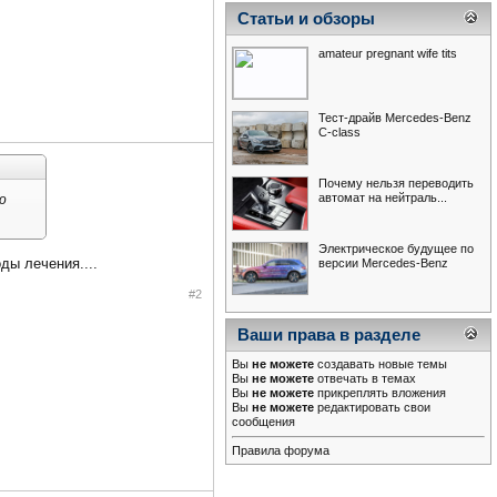
Статьи и обзоры
amateur pregnant wife tits
Тест-драйв Mercedes-Benz
С-class
Почему нельзя переводить
автомат на нейтраль...
о
Электрическое будущее по
ды лечения....
версии Mercedes-Benz
#2
Ваши права в разделе
Вы
не можете
создавать новые темы
Вы
не можете
отвечать в темах
Вы
не можете
прикреплять вложения
Вы
не можете
редактировать свои
сообщения
Правила форума