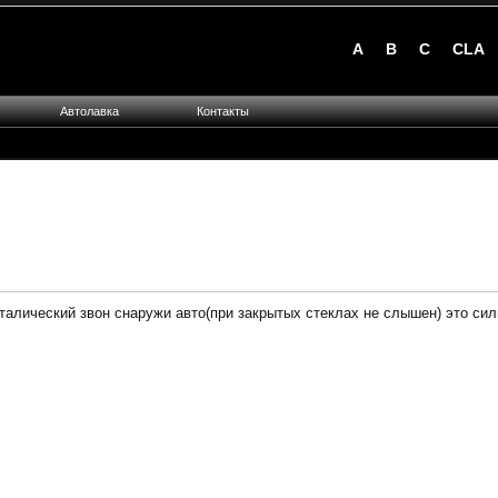
A
B
C
CLA
Автолавка
Контакты
алический звон снаружи авто(при закрытых стеклах не слышен) это сил