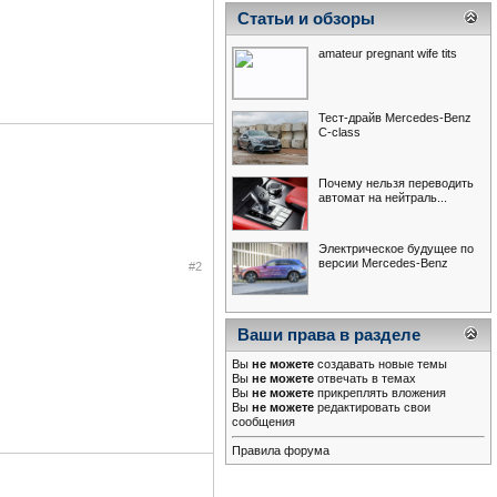
Статьи и обзоры
amateur pregnant wife tits
Тест-драйв Mercedes-Benz
С-class
Почему нельзя переводить
автомат на нейтраль...
Электрическое будущее по
версии Mercedes-Benz
#2
Ваши права в разделе
Вы
не можете
создавать новые темы
Вы
не можете
отвечать в темах
Вы
не можете
прикреплять вложения
Вы
не можете
редактировать свои
сообщения
Правила форума