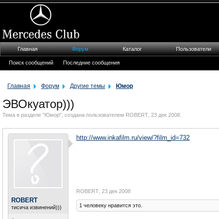
Главная
Форум
Каталог
Пользователи
Поиск сообщений
Последние сообщения
Главная
Форум
Другие темы
Юмор
ЭВОкуатор)))
Тема в разделе "
Юмор
", создана пользователем
ROBERT
,
23 дек 2008
.
http://www.inkafilm.ru/view/?film_id=732
ROBERT
,
23 дек 2008
ROBERT
1 человеку нравится это.
тисича извинений)))