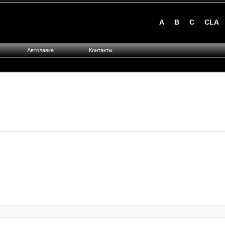
A
B
C
CLA
Автолавка
Контакты