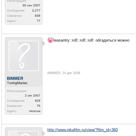
Регистрация:
30 сен 2007
Сообщения:
2,277
Симпатии:
838
Адрес:
77
leasantry::rofl::rofl::rofl: обгадиться можно
BIMMER
,
24 дек 2008
BIMMER
TuningManiac
Регистрация:
2 окт 2007
Сообщения:
626
Симпатии:
75
Адрес:
moscow
http://www.inkafilm.ru/view/?film_id=360