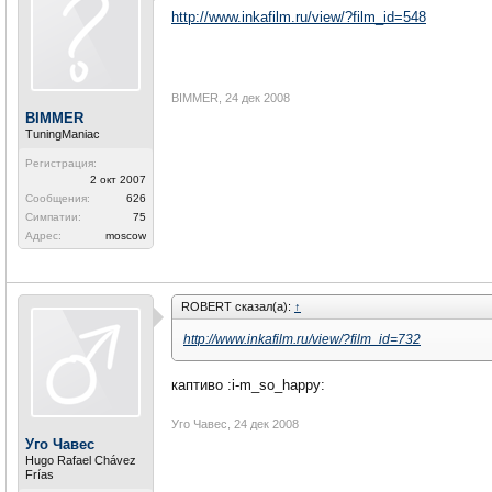
http://www.inkafilm.ru/view/?film_id=548
BIMMER
,
24 дек 2008
BIMMER
TuningManiac
Регистрация:
2 окт 2007
Сообщения:
626
Симпатии:
75
Адрес:
moscow
ROBERT сказал(а):
↑
http://www.inkafilm.ru/view/?film_id=732
каптиво :i-m_so_happy:
Уго Чавес
,
24 дек 2008
Уго Чавес
Hugo Rafael Chávez
Frías