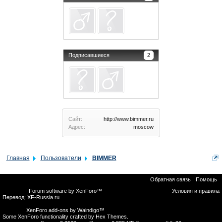
Подписавшиеся
2
Сайт:
http://www.bimmer.ru
Адрес:
moscow
Главная
Пользователи
BIMMER
Обратная связь
Помощь
Forum software by XenForo™
Условия и правила
Перевод:
XF-Russia.ru
XenForo add-ons by Waindigo™
Some XenForo functionality crafted by
Hex Themes
.