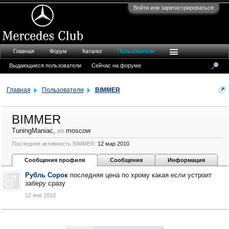
Войти или зарегистрироваться
Главная
Форум
Каталог
Пользователи
Выдающиеся пользователи
Сейчас на форуме
Главная
Пользователи
BIMMER
BIMMER
TuningManiac
,
из
moscow
Последняя активность BIMMER:
12 мар 2010
Сообщения профиля
Сообщения
Информация
Рубль Сорок
последняя цена по хрому какая если устроит
заберу сразу
12 янв 2010