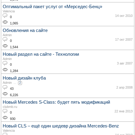
Оптимальный пакет услуг от «Мерседес-Бенц»
Valencia
14 окт 2010
0
1,065
Обновления на сайте
Admin
17 окт 2007
0
1,544
Новый раздел на сайте - Технологии
Admin
3 авг 2007
0
1,284
Новый дизайн клуба
Admin
...
2
2 апр 2008
43
6,226
Новый Mercedes S-Class: будет пять модификаций
clubmb.ru
22 янв 2013
0
930
Новый CLS – ещё один шедевр дизайна Mercedes-Benz
Valencia