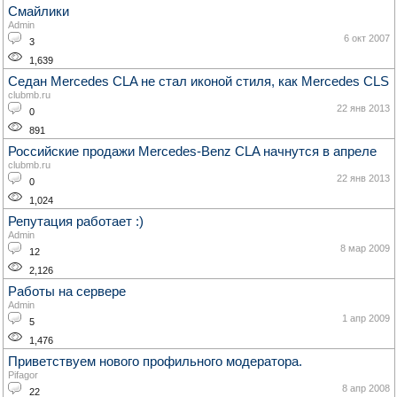
Смайлики
Admin
6 окт 2007
3
1,639
Седан Mercedes CLA не стал иконой стиля, как Mercedes CLS
clubmb.ru
22 янв 2013
0
891
Российские продажи Mercedes-Benz CLA начнутся в апреле
clubmb.ru
22 янв 2013
0
1,024
Репутация работает :)
Admin
8 мар 2009
12
2,126
Работы на сервере
Admin
1 апр 2009
5
1,476
Приветствуем нового профильного модератора.
Pifagor
8 апр 2008
22