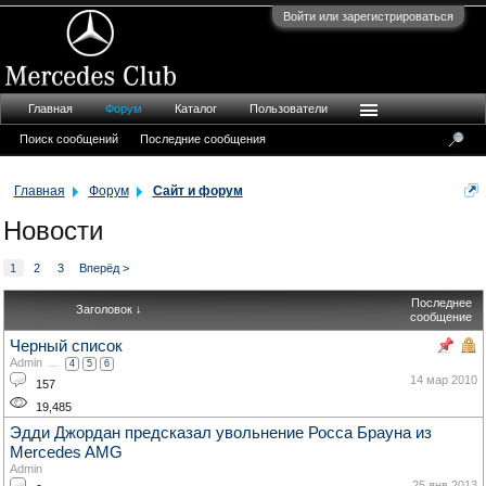
Войти или зарегистрироваться
Главная
Форум
Каталог
Пользователи
Поиск сообщений
Последние сообщения
Главная
Форум
Сайт и форум
Новости
1
2
3
Вперёд >
Последнее
Заголовок ↓
сообщение
Черный список
Admin
...
4
5
6
14 мар 2010
157
19,485
Эдди Джордан предсказал увольнение Росса Брауна из
Mercedes AMG
Admin
25 янв 2013