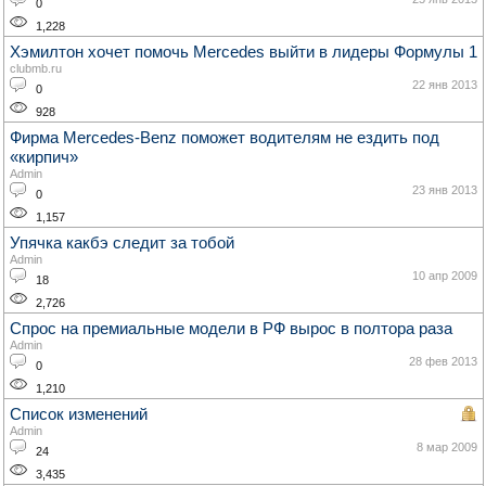
0
1,228
Хэмилтон хочет помочь Mercedes выйти в лидеры Формулы 1
clubmb.ru
22 янв 2013
0
928
Фирма Mercedes-Benz поможет водителям не ездить под
«кирпич»
Admin
23 янв 2013
0
1,157
Упячка какбэ следит за тобой
Admin
10 апр 2009
18
2,726
Спрос на премиальные модели в РФ вырос в полтора раза
Admin
28 фев 2013
0
1,210
Список изменений
Admin
8 мар 2009
24
3,435