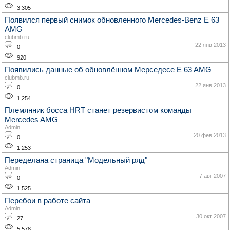
3,305
Появился первый снимок обновленного Mercedes-Benz E 63
AMG
clubmb.ru
22 янв 2013
0
920
Появились данные об обновлённом Мерседесе E 63 AMG
clubmb.ru
22 янв 2013
0
1,254
Племянник босса HRT станет резервистом команды
Mercedes AMG
Admin
20 фев 2013
0
1,253
Переделана страница "Модельный ряд"
Admin
7 авг 2007
0
1,525
Перебои в работе сайта
Admin
30 окт 2007
27
5,578