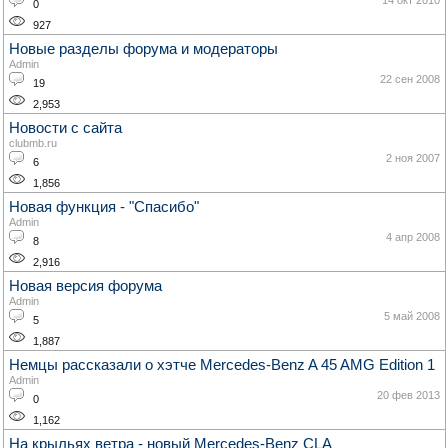
14 окт 2010
0
927
Новые разделы форума и модераторы
Admin
22 сен 2008
19
2,953
Новости с сайта
clubmb.ru
2 ноя 2007
6
1,856
Новая функция - "Спасибо"
Admin
4 апр 2008
8
2,916
Новая версия форума
Admin
5 май 2008
5
1,887
Немцы рассказали о хэтче Mercedes-Benz A 45 AMG Edition 1
Admin
20 фев 2013
0
1,162
На крыльях ветра - новый Mercedes-Benz CLA