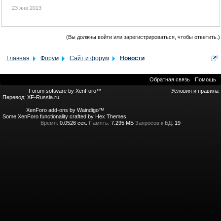
23 янв 2013
(Вы должны войти или зарегистрироваться, чтобы ответить.)
Главная
Форум
Сайт и форум
Новости
Обратная связь
Помощь
Forum software by XenForo™
Условия и правила
Перевод:
XF-Russia.ru
XenForo add-ons by Waindigo™
Some XenForo functionality crafted by
Hex Themes
.
Время:
0.0526 сек.
Память:
7.295 МБ
Запросов к БД:
19