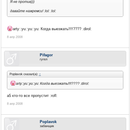
Я не против)))
давайте нажремси! :lol: :lol:
arty::yu::yu::yu: Когда выезжать!!!!???? :dirol:
8 апр 2008
Pifagor
гугел
Poplavok сказал(а):
↑
arty::yu::yu::yu: Когда выезжать!!!!???? :dirol:
а5 кто-то все пропустит :rofl:
8 апр 2008
Poplavok
забанщик