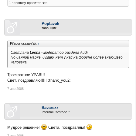
1 человеку нравится это.
Poplavok
забанщик
Pifagor сказал(а):
↑
Светлана
Leona
- модератор раздела Audi.
По данной марке, думаю, нет у нас на форуме более знающего
человека.
Троекратное УРА!!!!!
Свет, поздравляю!!!!! :thank_you2:
7 апр 2008
Bavarezz
Infernal Comrade™
Мудрое решение!
Света, поздравлям!
7 апр 2008