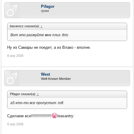
Pifagor
гугел
bavarezz сказал(а):
↑
Вот это разжуйте мне плиз :this:
Ну из Самары не поедет, а из Влако - вполне.
8 апр 2008
West
Well-Known Member
Pifagor сказал(а):
↑
а5 кто-то все пропустит :rofl:
Сделаем все!!!!!!!!!!!!!!!!!
leasantry:
8 апр 2008