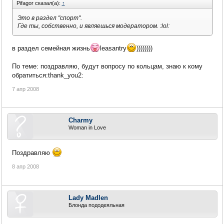
Pifagor сказал(а):
↑
Это в раздел "спорт".
Где ты, собственно, и являешься модератором. :lol:
в раздел семейная жизнь
leasantry
))))))))
По теме: поздравляю, будут вопросу по кольцам, знаю к кому
обратиться:thank_you2:
7 апр 2008
Charmy
Woman in Love
Поздравляю
8 апр 2008
Lady Madlen
Блонда пододеяльная