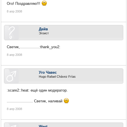
Ого! Поздравляю!!!
8 апр 2008
Дейв
Эгоист
Светик,.................:thank_you2:
8 апр 2008
Уго Чавес
Hugo Rafael Chávez Frías
:scare2::heat: ещё один модератор.
....................... Светик, наливай
8 апр 2008
West