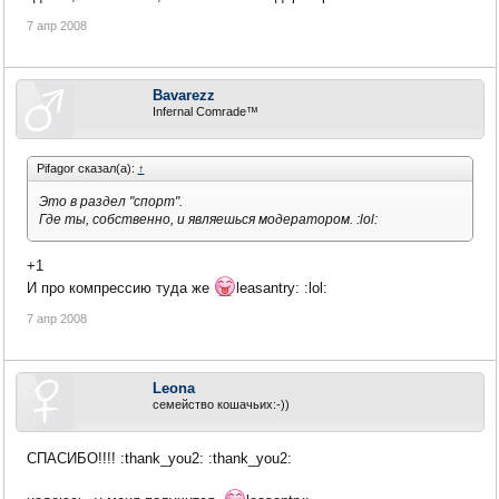
7 апр 2008
Bavarezz
Infernal Comrade™
Pifagor сказал(а):
↑
Это в раздел "спорт".
Где ты, собственно, и являешься модератором. :lol:
+1
И про компрессию туда же
leasantry: :lol:
7 апр 2008
Leona
семейство кошачьих:-))
СПАСИБО!!!! :thank_you2: :thank_you2: