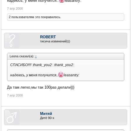
надеюсь, у меня получится..
leasantry:
7 апр 2008
2 пользователям это понравилось.
ROBERT
тисича извинений)))
Leona сказал(а):
↑
СПАСИБО!!!! :thank_you2: :thank_you2:
надеюсь, у меня получится..
leasantry:
Да там легко,мы так 100раз делали)))
7 апр 2008
Митяй
Дитё 90-х