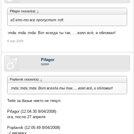
Pifagor сказал(а):
↑
а5 кто-то все пропустит :rofl:
:mda::mda::mda: Вот всегда ты так......взял всё, и обломал!
8 апр 2008
Pifagor
гугел
Poplavok сказал(а):
↑
:mda::mda::mda: Вот всегда ты так......взял всё, и обломал!
Тебя за йазык никто не тянул:
Pifagor (12:04:30 8/04/2008)
ога, после 27 апреля
Poplavok (12:05:49 8/04/2008)
:-( нисмагу