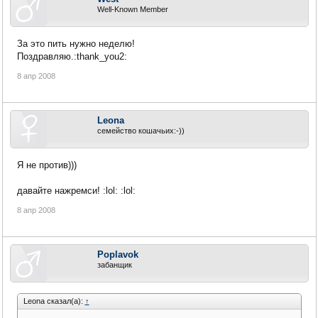
Well-Known Member
За это пить нужно неделю!
Поздравляю.:thank_you2:
8 апр 2008
Leona
семейство кошачьих:-))
Я не против)))
давайте нажремси! :lol: :lol:
8 апр 2008
Poplavok
забанщик
Leona сказал(а):
↑