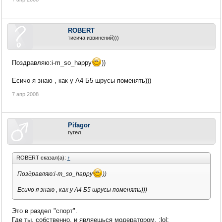
ROBERT
тисича извинений)))
Поздравляю:i-m_so_happy
))
Есичо я знаю , как у А4 Б5 шрусы поменять)))
7 апр 2008
Pifagor
гугел
ROBERT сказал(а):
↑
Поздравляю:i-m_so_happy
))
Есичо я знаю , как у А4 Б5 шрусы поменять)))
Это в раздел "спорт".
Где ты, собственно, и являешься модератором. :lol: