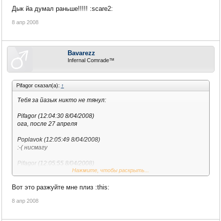
Дык йа думал раньше!!!!! :scare2:
Poplavok (12:06:04 8/04/2008)
из дома не поеду
8 апр 2008
Bavarezz
Infernal Comrade™
Pifagor сказал(а):
↑
Тебя за йазык никто не тянул:
Pifagor (12:04:30 8/04/2008)
ога, после 27 апреля
Poplavok (12:05:49 8/04/2008)
:-( нисмагу
Pifagor (12:05:55 8/04/2008)
Нажмите, чтобы раскрыть...
почему?
Вот это разжуйте мне плиз :this:
Poplavok (12:06:04 8/04/2008)
из дома не поеду
8 апр 2008