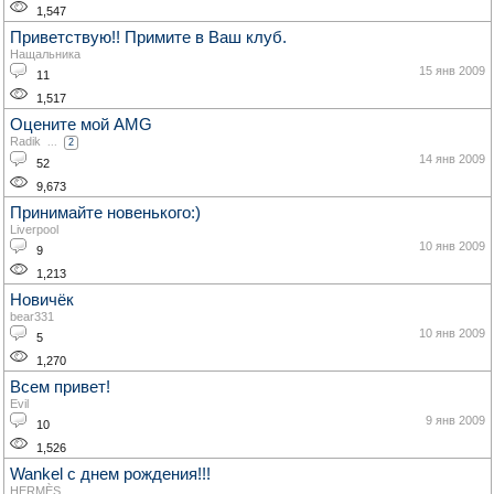
1,547
Приветствую!! Примите в Ваш клуб.
Нащальника
15 янв 2009
11
1,517
Оцените мой AMG
Radik
...
2
14 янв 2009
52
9,673
Принимайте новенького:)
Liverpool
10 янв 2009
9
1,213
Новичёк
bear331
10 янв 2009
5
1,270
Всем привет!
Evil
9 янв 2009
10
1,526
Wankel с днем рождения!!!
HERMÈS