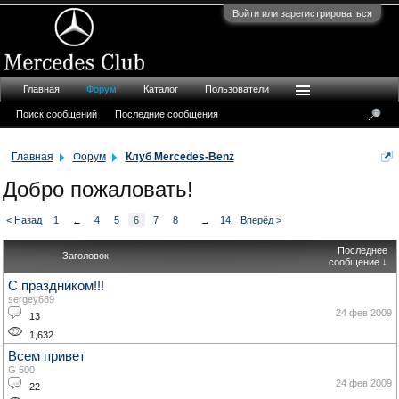
Войти или зарегистрироваться
Главная
Форум
Каталог
Пользователи
Поиск сообщений
Последние сообщения
Главная
Форум
Клуб Mercedes-Benz
Добро пожаловать!
< Назад
1
4
5
6
7
8
14
Вперёд >
←
→
Последнее
Заголовок
сообщение ↓
С праздником!!!
sergey689
24 фев 2009
13
1,632
Всем привет
G 500
24 фев 2009
22