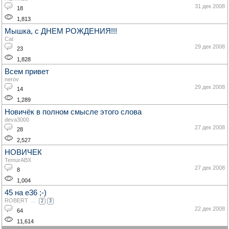
31 дек 2008
18
1,813
Мышка, с ДНЕМ РОЖДЕНИЯ!!!
Cat
29 дек 2008
23
1,828
Всем привет
nerov
29 дек 2008
14
1,289
Новичёк в полном смысле этого слова
deva3000
27 дек 2008
28
2,527
НОВИЧЕК
TemurABX
27 дек 2008
8
1,004
45 на е36 ;-)
ROBERT
...
2
3
22 дек 2008
64
11,614