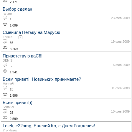
2,171
Выбор сделан
ranzor
23 фев 2009
1
1,099
Сменила Петьку на Марусю
Zni4ka
...
2
19 фев 2009
56
8,269
Приветствую ваС!!!
DENIS
16 фев 2009
5
1,341
Всем привет!! Новиньких принимаете?
МитяиЧ
11 фев 2009
15
1,896
Всем привет!))
StinaKri
10 фев 2009
25
2,599
Lotek, c32amg, Евгений Ко, с Днем Рождения!
Уго Чавес