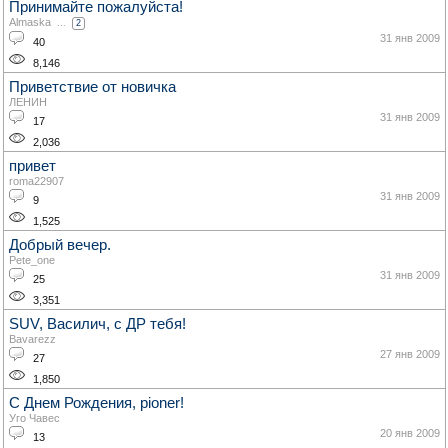
Принимайте пожалуйста!
Almaska
...
2
31 янв 2009
40
8,146
Приветствие от новичка
ЛЕНИН
31 янв 2009
17
2,036
привет
roma22907
31 янв 2009
9
1,525
Добрый вечер.
Pete_one
31 янв 2009
25
3,351
SUV, Василич, с ДР тебя!
Bavarezz
27 янв 2009
27
1,850
С Днем Рождения, pioner!
Уго Чавес
20 янв 2009
13