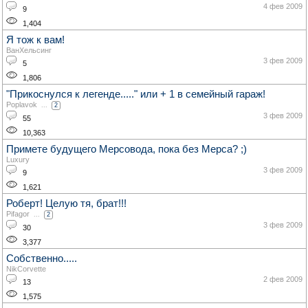
4 фев 2009
9
1,404
Я тож к вам!
ВанХельсинг
3 фев 2009
5
1,806
"Прикоснулся к легенде....." или + 1 в семейный гараж!
Poplavok
...
2
3 фев 2009
55
10,363
Примете будущего Мерсовода, пока без Мерса? ;)
Luxury
3 фев 2009
9
1,621
Роберт! Целую тя, брат!!!
Pifagor
...
2
3 фев 2009
30
3,377
Собственно.....
NikCorvette
2 фев 2009
13
1,575