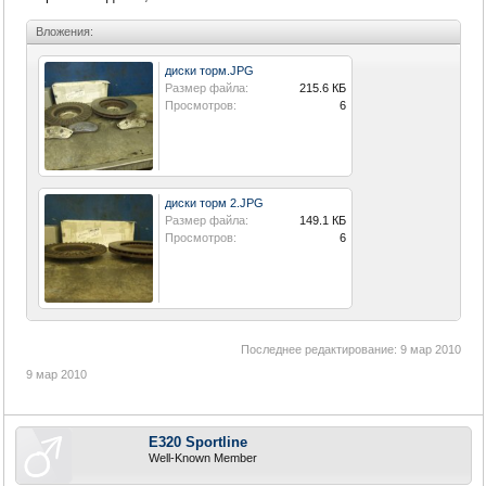
Вложения:
диски торм.JPG
Размер файла:
215.6 КБ
Просмотров:
6
диски торм 2.JPG
Размер файла:
149.1 КБ
Просмотров:
6
Последнее редактирование:
9 мар 2010
9 мар 2010
E320 Sportline
Well-Known Member