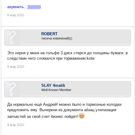
ахренеть...)))))))))))
9 мар 2010
ROBERT
тисича извинений)))
Это херня у меня на гольфе 3 диск стерся до толщины бумаги..в
следствии чего сломался при тормажении:kote:
9 мар 2010
SLAY 4matik
Well-Known Member
Да нормально ещё Андрей! можно было и тормозные колодки
предложить ему. Вычеркни из документа абзац утилизация
запчастей за свой счет бизнес пойдёт!
9 мар 2010