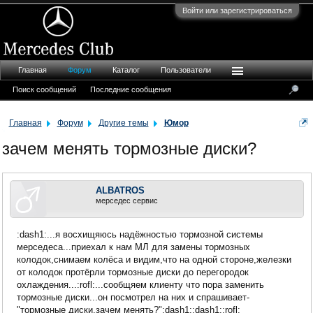
Войти или зарегистрироваться
Главная
Форум
Каталог
Пользователи
Поиск сообщений
Последние сообщения
Главная
Форум
Другие темы
Юмор
зачем менять тормозные диски?
ALBATROS
мерседес сервис
:dash1:...я восхищяюсь надёжностью тормозной системы
мерседеса...приехал к нам МЛ для замены тормозных
колодок,снимаем колёса и видим,что на одной стороне,железки
от колодок протёрли тормозные диски до перегородок
охлаждения...:rofl:...сообщяем клиенту что пора заменить
тормозные диски...он посмотрел на них и спрашивает-
"тормозные диски,зачем менять?":dash1::dash1::rofl: