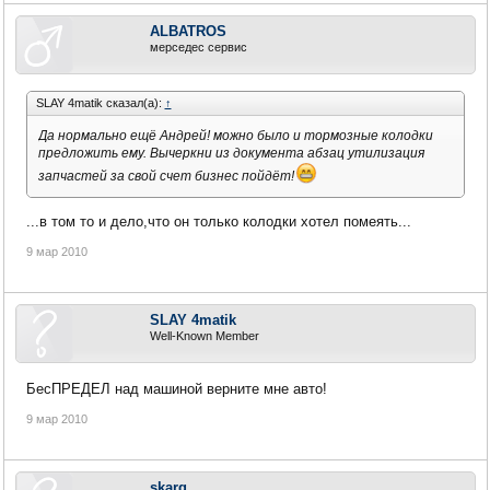
ALBATROS
мерседес сервис
SLAY 4matik сказал(а):
↑
Да нормально ещё Андрей! можно было и тормозные колодки
предложить ему. Вычеркни из документа абзац утилизация
запчастей за свой счет бизнес пойдёт!
...в том то и дело,что он только колодки хотел помеять...
9 мар 2010
SLAY 4matik
Well-Known Member
БесПРЕДЕЛ над машиной верните мне авто!
9 мар 2010
skarg