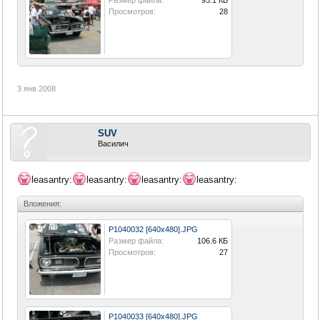
Размер файла:
93.1 КБ
Просмотров:
28
3 янв 2008
SUV
Василич
leasantry:
leasantry:
leasantry:
leasantry:
Вложения:
P1040032 [640x480].JPG
Размер файла:
106.6 КБ
Просмотров:
27
P1040033 [640x480].JPG