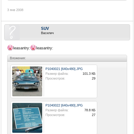
3 янв 2008
SUV
Василич
leasantry:
leasantry:
Вложения:
P1040021 [640x480].JPG
Размер файла:
101.3 КБ
Просмотров:
29
P1040022 [640x480].JPG
Размер файла:
78.8 КБ
Просмотров:
27