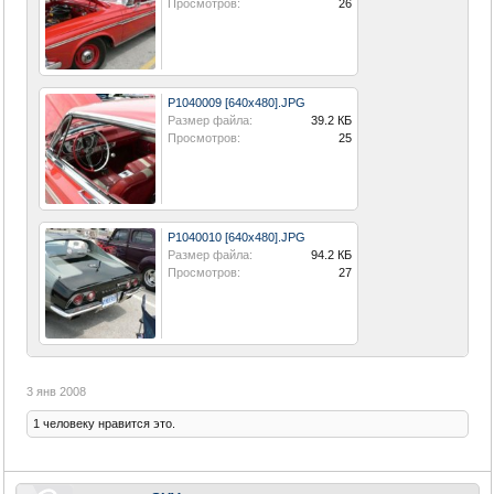
Просмотров:
26
P1040009 [640x480].JPG
Размер файла:
39.2 КБ
Просмотров:
25
P1040010 [640x480].JPG
Размер файла:
94.2 КБ
Просмотров:
27
3 янв 2008
1 человеку нравится это.