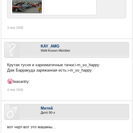
3 янв 2008
KAY_AMG
Well-Known Member
Крутая тусня и харизматичные тачки:i-m_so_happy:
Даж Барракуда заряжанная есть:i-m_so_happy:
leasantry:
4 янв 2008
Митяй
Дитё 90-х
вот черт-вот это машины...