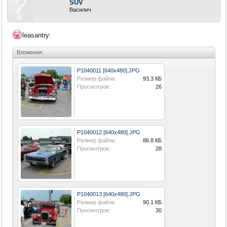
SUV
Василич
leasantry:
Вложения:
P1040011 [640x480].JPG
Размер файла:
93.3 КБ
Просмотров:
26
P1040012 [640x480].JPG
Размер файла:
86.8 КБ
Просмотров:
28
P1040013 [640x480].JPG
Размер файла:
90.1 КБ
Просмотров:
30