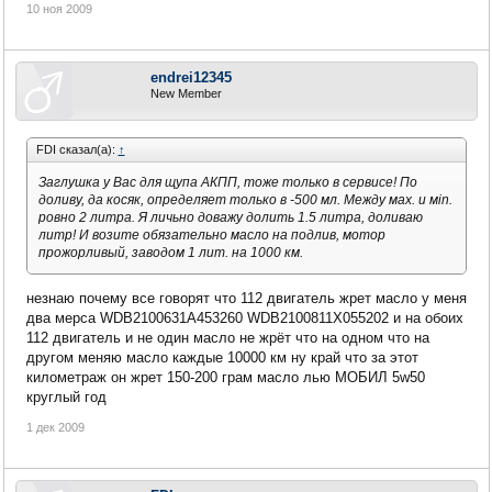
10 ноя 2009
endrei12345
New Member
FDI сказал(а):
↑
Заглушка у Вас для щупа АКПП, тоже только в сервисе! По
доливу, да косяк, определяет только в -500 мл. Между мах. и мin.
ровно 2 литра. Я личьно доважу долить 1.5 литра, доливаю
литр! И возите обязательно масло на подлив, мотор
прожорливый, заводом 1 лит. на 1000 км.
незнаю почему все говорят что 112 двигатель жрет масло у меня
два мерса WDB2100631A453260 WDB2100811X055202 и на обоих
112 двигатель и не один масло не жрёт что на одном что на
другом меняю масло каждые 10000 км ну край что за этот
километраж он жрет 150-200 грам масло лью МОБИЛ 5w50
круглый год
1 дек 2009