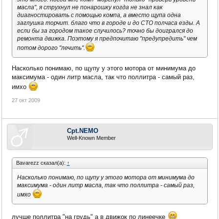
масла", я струхнул не понарошку когда не знал как
диагностировать с помощью компа, а вместо щупа одна
заглушка торчит. благо что в городе и до СТО полчаса езды. А
если бы за городом такое случилось? точно бы доигрался до
ремонта движка. Поэтому я предпочитаю "предупредить" чем
потом дорого "лечить".
Насколько понимаю, по щупу у этого мотора от минимума до
максимума - один литр масла, так что поллитра - самый раз,
имхо
27 окт 2009
Cpt.NEMO
Well-Known Member
Bavarezz сказал(а):
↑
Насколько понимаю, по щупу у этого мотора от минимума до
максимума - один литр масла, так что поллитра - самый раз,
имхо
лучше поллитра "на грудь" а в движок по линеечке