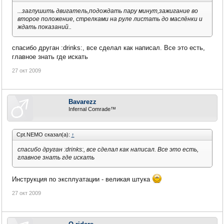
...заглушить двигатель,подождать пару минут,зажигание во
второе положение, стрелками на руле листать до маслёнки и
ждать показаний..
спасибо друган :drinks:, все сделал как написал. Все это есть,
главное знать где искать
27 окт 2009
Bavarezz
Infernal Comrade™
Cpt.NEMO сказал(а):
↑
спасибо друган :drinks:, все сделал как написал. Все это есть,
главное знать где искать
Инструкция по эксплуатации - великая штука
27 окт 2009