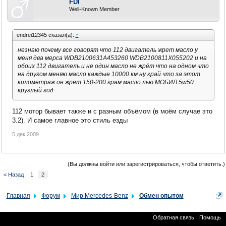
FDI
Well-Known Member
endrei12345 сказал(а):
↑
незнаю почему все говорят что 112 двигатель жрет масло у
меня два мерса WDB2100631A453260 WDB2100811X055202 и на
обоих 112 двигатель и не один масло не жрёт что на одном что
на другом меняю масло каждые 10000 км ну край что за этот
километраж он жрет 150-200 грам масло лью МОБИЛ 5w50
круглый год
112 мотор бывает также и с разным объёмом (в моём случае это
3.2). И самое главное это стиль езды
5 дек 2009
(Вы должны войти или зарегистрироваться, чтобы ответить.)
< Назад
1
2
Главная
Форум
Мир Mercedes-Benz
Обмен опытом
Обратная связь
Помощь