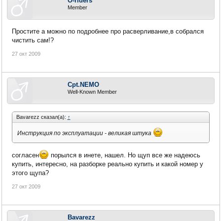
O-riders
Member
Простите а можно по подробнее про расверливание,в собрался
чистить сам!?
27 окт 2009
Cpt.NEMO
Well-Known Member
Bavarezz сказал(а):
↑
Инструкция по эксплуатации - великая штука
согласен
порылся в инете, нашел. Но щуп все же надеюсь
купить, интересно, на разборке реально купить и какой номер у
этого щупа?
27 окт 2009
Bavarezz