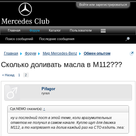
Войти или зарегистрироваться
Главная
Форум
Каталог
Пользователи
Поиск сообщений
Последние сообщения
Главная
Форум
Мир Mercedes-Benz
Обмен опытом
Сколько доливать масла в М112???
< Назад
1
2
Pifagor
гугел
Cpt.NEMO сказал(а):
↑
ну и последний пост в этой теме, коли вразумительных
ответов не получил в самом начале. Куплю щуп для движка
М112, а то напрягает на долив каждый раз на СТО ездить :nea: