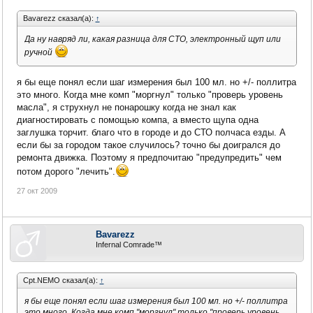
Bavarezz сказал(а):
↑
Да ну навряд ли, какая разница для СТО, электронный щуп или
ручной
я бы еще понял если шаг измерения был 100 мл. но +/- поллитра
это много. Когда мне комп "моргнул" только "проверь уровень
масла", я струхнул не понарошку когда не знал как
диагностировать с помощью компа, а вместо щупа одна
заглушка торчит. благо что в городе и до СТО полчаса езды. А
если бы за городом такое случилось? точно бы доигрался до
ремонта движка. Поэтому я предпочитаю "предупредить" чем
потом дорого "лечить".
27 окт 2009
Bavarezz
Infernal Comrade™
Cpt.NEMO сказал(а):
↑
я бы еще понял если шаг измерения был 100 мл. но +/- поллитра
это много. Когда мне комп "моргнул" только "проверь уровень