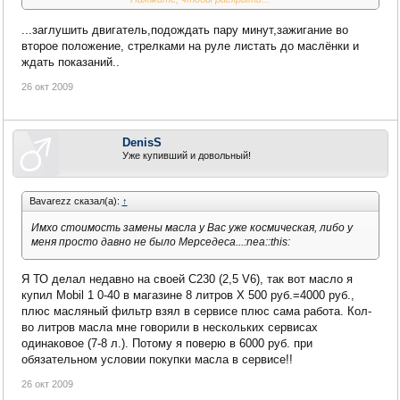
был. К сожалению без щупа и показаний компа я не могу
определить уровень:dntknw: Лучше подскажите как найти эти
...заглушить двигатель,подождать пару минут,зажигание во
показания в компе, буду премного благодарен.. С мерседесом я
второе положение, стрелками на руле листать до маслёнки и
столкнулся впервые и езжу всего вторую неделю.
ждать показаний..
26 окт 2009
DenisS
Уже купивший и довольный!
Bavarezz сказал(а):
↑
Имхо стоимость замены масла у Вас уже космическая, либо у
меня просто давно не было Мерседеса...:nea::this:
Я ТО делал недавно на своей С230 (2,5 V6), так вот масло я
купил Mobil 1 0-40 в магазине 8 литров Х 500 руб.=4000 руб.,
плюс масляный фильтр взял в сервисе плюс сама работа. Кол-
во литров масла мне говорили в нескольких сервисах
одинаковое (7-8 л.). Потому я поверю в 6000 руб. при
обязательном условии покупки масла в сервисе!!
26 окт 2009