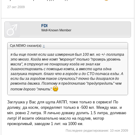
27 окт 2009
FDI
Well-Known Member
Cpt.NEMO сказал(а):
↑
я бы еще понял если шаг измерения был 100 мл. но +/- поллитра
это много. Когда мне комп "моргнул" только "проверь уровень
масла", я струхнул не понарошку когда не знал как
диагностировать с помощью компа, а вместо щупа одна
заглушка торчит. благо что в городе и до СТО полчаса езды. А
если бы за городом такое случилось? точно бы доигрался до
ремонта движка. Поэтому я предпочитаю "предупредить" чем
потом дорого "лечить".
Заглушка у Вас для щупа АКПП, тоже только в сервисе! По
доливу, да косяк, определяет только в -500 мл. Между мах. и
мin. ровно 2 литра. Я личьно доважу долить 1.5 литра, доливаю
литр! И возите обязательно масло на подлив, мотор
прожорливый, заводом 1 лит. на 1000 км.
Последнее редактирование:
10 ноя 2009