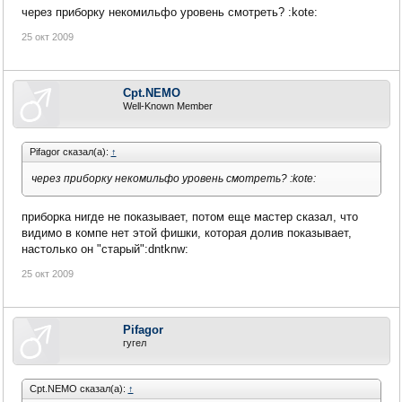
через приборку некомильфо уровень смотреть? :kote:
25 окт 2009
Cpt.NEMO
Well-Known Member
Pifagor сказал(а):
↑
через приборку некомильфо уровень смотреть? :kote:
приборка нигде не показывает, потом еще мастер сказал, что
видимо в компе нет этой фишки, которая долив показывает,
настолько он "старый":dntknw:
25 окт 2009
Pifagor
гугел
Cpt.NEMO сказал(а):
↑