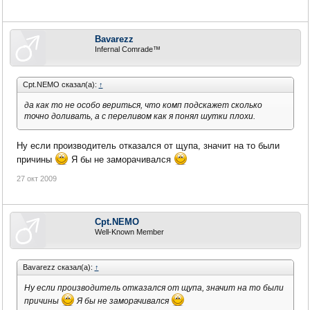
Bavarezz
Infernal Comrade™
Cpt.NEMO сказал(а):
↑
да как то не особо вериться, что комп подскажет сколько
точно доливать, а с переливом как я понял шутки плохи.
Ну если производитель отказался от щупа, значит на то были
причины
Я бы не заморачивался
27 окт 2009
Cpt.NEMO
Well-Known Member
Bavarezz сказал(а):
↑
Ну если производитель отказался от щупа, значит на то были
причины
Я бы не заморачивался