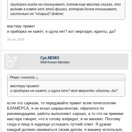
приборка нигде не показывает, потом еще мастер сказал, что
видимо в компе нет этой фишки, которая долив показывает,
настолько он "старый":dntknw:
мастеру привет
и приборка не кажет, и щупа нет? вот мерседес идиоты, да?
25 окт 2009
Cpt.NEMO
Well-Known Member
Pifagor сказал(а):
↑
мастеру привет
и приборка не кажет, и щупа нет? вот мерседес идиоты, да?
если это сарказм, то передавайте привет всем почитателям
БЛАМЕРСА, я не искал шараш-монтаж, обратился по
рекомендациям, работы выполняют хорошо, а то что на приемке
мастера говорят, что в голову взбредет, я не виноват. Поэтому
сюда и пишу в надежде услышать путний ответ. Я думаю
каждый должен заниматься своим делом, я машину использую,