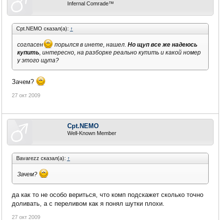
Infernal Comrade™
Cpt.NEMO сказал(а):
↑
согласен
порылся в инете, нашел.
Но щуп все же надеюсь
купить
, интересно, на разборке реально купить и какой номер
у этого щупа?
Зачем?
27 окт 2009
Cpt.NEMO
Well-Known Member
Bavarezz сказал(а):
↑
Зачем?
да как то не особо вериться, что комп подскажет сколько точно
доливать, а с переливом как я понял шутки плохи.
27 окт 2009