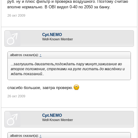
руб. ну и плюс фильтр и проверка воздушного. Поэтому считаю
вполне нормально. В OBI видел 0-40 по 2050 за банку.
26 окт 2009
Cpt.NEMO
Well-Known Member
albatros сказал(а):
↑
...заглушить двигатель,подождать пару минут,зажигание во
второе положение, стрелками на руле листать до маслёнки и
ждать показаний..
спасибо большое, завтра проверю.
26 окт 2009
Cpt.NEMO
Well-Known Member
albatros сказал(а):
↑