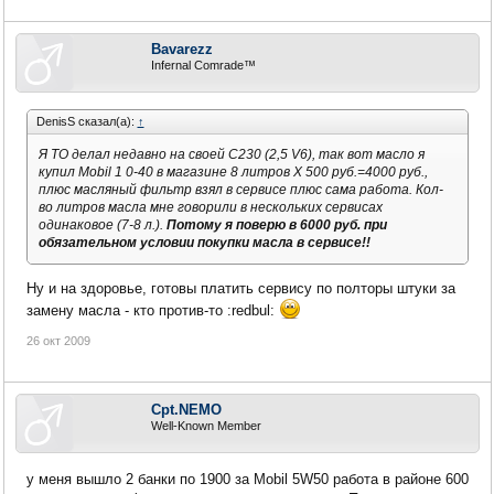
Bavarezz
Infernal Comrade™
DenisS сказал(а):
↑
Я ТО делал недавно на своей С230 (2,5 V6), так вот масло я
купил Mobil 1 0-40 в магазине 8 литров Х 500 руб.=4000 руб.,
плюс масляный фильтр взял в сервисе плюс сама работа. Кол-
во литров масла мне говорили в нескольких сервисах
одинаковое (7-8 л.).
Потому я поверю в 6000 руб. при
обязательном условии покупки масла в сервисе!!
Ну и на здоровье, готовы платить сервису по полторы штуки за
замену масла - кто против-то :redbul:
26 окт 2009
Cpt.NEMO
Well-Known Member
у меня вышло 2 банки по 1900 за Mobil 5W50 работа в районе 600