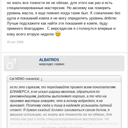
но знать все тонкости ее не обязан, для этого как раз и есть
специализированные мастерские. Но аксиому как померить
уровень масла, я еще помнил когда тазик был. К сожалению без
щупа и показаний компа я не могу определить уровень:dntknw:
Лучше подскажите как найти эти показания в компе, буду
премного благодарен.. С мерседесом я столкнулся впервые и
езжу всего вторую неделю.
25 окт 2009
ALBATROS
мерседес сервис
Cpt.NEMO сказал(а):
↑
если это сарказм, то передавайте привет всем почитателям
БЛАМЕРСА, я не искал шараш-монтаж, обратился по
рекомендациям, работы выполняют хорошо, а то что на
приемке мастера говорят, что в голову взбредет, я не
виноват. Поэтому сюда и пишу в надежде услышать путний
ответ. Я думаю каждый должен заниматься своим делом, я
машину использую, но знать все тонкости ее не обязан, для
этого как раз и есть специализированные мастерские. Но
аксиому как померить уровень масла, я еще помнил когда тазик
Нажмите, чтобы раскрыть...