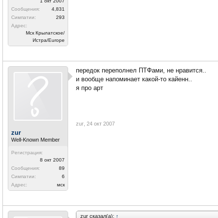
1 окт 2007
Сообщения:
4,831
Симпатии:
293
Адрес:
Мск Крылатское/
Истра/Europe
передок переполнел ПТФами, не нравится..
и вообще напоминает какой-то кайенн..
я про арт
zur
,
24 окт 2007
zur
Well-Known Member
Регистрация:
8 окт 2007
Сообщения:
89
Симпатии:
6
Адрес:
мск
zur сказал(а):
↑