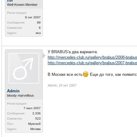
zur
Well-Known Member
Регистрация:
8 окт 2007
Сообщения:
89
Симпатии:
6
Адрес:
мск
У BRABUS'а два варианта:
http://mercedes-club.ru/gallery/brabus/2008-brabu
http://mercedes-club.ru/gallery/brabus/2007-brabu
В Москве все есть
Еще до того, как появитс
Admin
,
24 окт 2007
Admin
bloody marvellous
Регистрация:
7 июл 2007
Сообщения:
2,336
Симпатии:
523
Пол:
Мужской
Адрес:
Москва