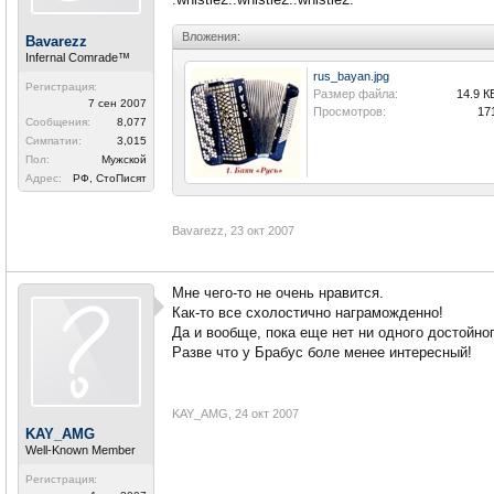
Вложения:
Bavarezz
Infernal Comrade™
rus_bayan.jpg
Регистрация:
Размер файла:
14.9 К
7 сен 2007
Просмотров:
17
Сообщения:
8,077
Симпатии:
3,015
Пол:
Мужской
Адрес:
РФ, СтоПисят
Bavarezz
,
23 окт 2007
Мне чего-то не очень нравится.
Как-то все схолостично награможденно!
Да и вообще, пока еще нет ни одного достойног
Разве что у Брабус боле менее интересный!
KAY_AMG
,
24 окт 2007
KAY_AMG
Well-Known Member
Регистрация: