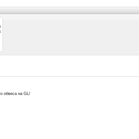
Б
1
о обвеса на GL/