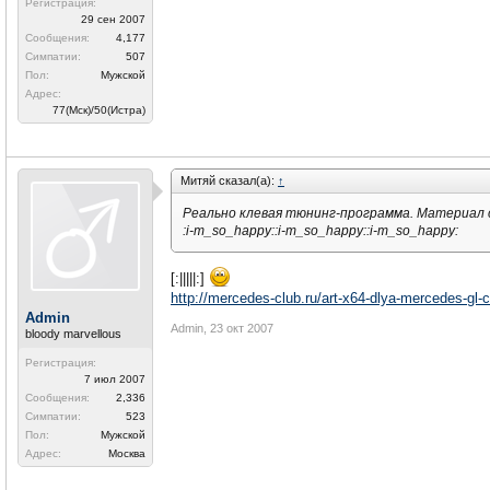
Регистрация:
29 сен 2007
Сообщения:
4,177
Симпатии:
507
Пол:
Мужской
Адрес:
77(Мск)/50(Истра)
Митяй сказал(а):
↑
Реально клевая тюнинг-программа. Материал
:i-m_so_happy::i-m_so_happy::i-m_so_happy:
[:|||||:]
http://mercedes-club.ru/art-x64-dlya-mercedes-gl-c
Admin
Admin
,
23 окт 2007
bloody marvellous
Регистрация:
7 июл 2007
Сообщения:
2,336
Симпатии:
523
Пол:
Мужской
Адрес:
Москва