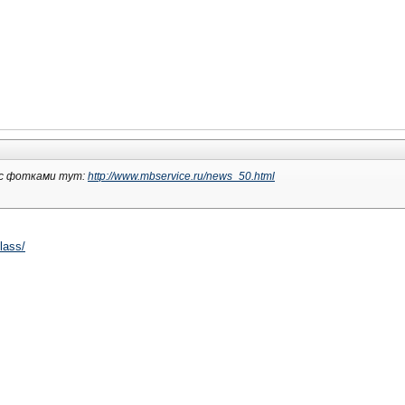
 с фотками тут:
http://www.mbservice.ru/news_50.html
lass/