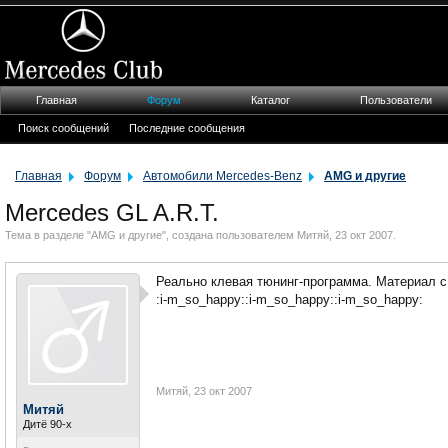
Главная
Форум
Каталог
Пользователи
Поиск сообщений
Последние сообщения
Главная
Форум
Автомобили Mercedes-Benz
AMG и другие
Mercedes GL A.R.T.
Тема в разделе "
AMG и другие
", создана пользователем
Митяй
,
23 окт 2007
.
Реально клевая тюнинг-программа. Материал с
:i-m_so_happy::i-m_so_happy::i-m_so_happy:
Митяй
,
23 окт 2007
Митяй
Дитё 90-х