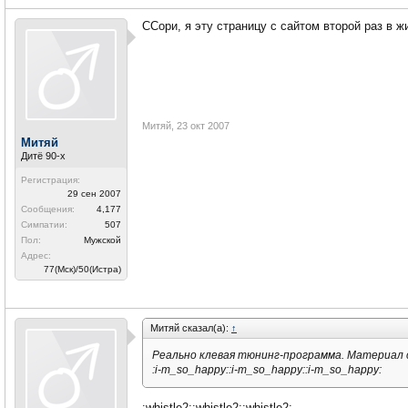
ССори, я эту страницу с сайтом второй раз в 
Митяй
,
23 окт 2007
Митяй
Дитё 90-х
Регистрация:
29 сен 2007
Сообщения:
4,177
Симпатии:
507
Пол:
Мужской
Адрес:
77(Мск)/50(Истра)
Митяй сказал(а):
↑
Реально клевая тюнинг-программа. Материал
:i-m_so_happy::i-m_so_happy::i-m_so_happy:
:whistle2::whistle2::whistle2: