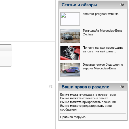
Статьи и обзоры
amateur pregnant wife tits
Тест-драйв Mercedes-Benz
С-class
Почему нельзя переводить
автомат на нейтраль...
Электрическое будущее по
версии Mercedes-Benz
Ваши права в разделе
#2
Вы
не можете
создавать новые темы
Вы
не можете
отвечать в темах
Вы
не можете
прикреплять вложения
Вы
не можете
редактировать свои
сообщения
Правила форума