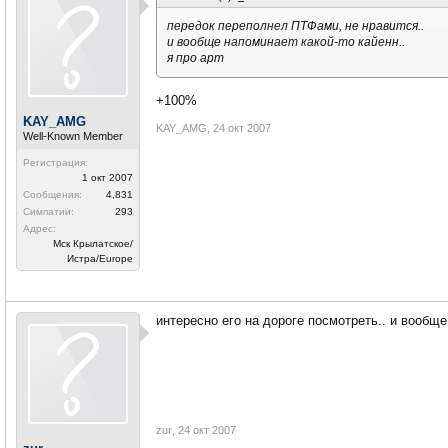
передок переполнел ПТФами, не нравится..
и вообще напоминает какой-то кайенн..
я про арт
+100%
KAY_AMG
KAY_AMG
,
24 окт 2007
Well-Known Member
Регистрация:
1 окт 2007
Сообщения:
4,831
Симпатии:
293
Адрес:
Мск Крылатское/
Истра/Europe
интересно его на дороге посмотреть.. и вообще
zur
,
24 окт 2007