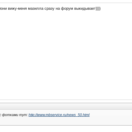
жизни вижу-меня мазилла сразу на форум выкидывает))))
 с фотками тут:
http://www.mbservice.ru/news_50.html