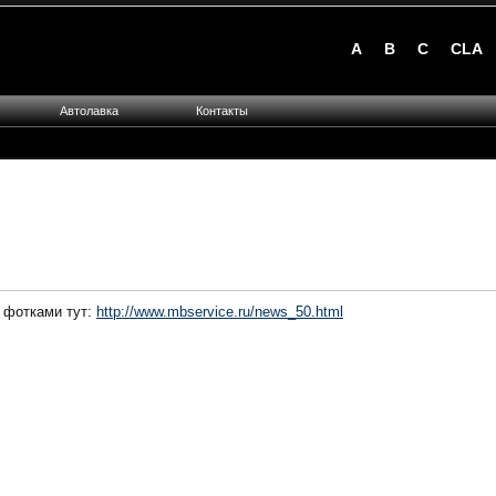
A
B
C
CLA
Автолавка
Контакты
 фотками тут:
http://www.mbservice.ru/news_50.html