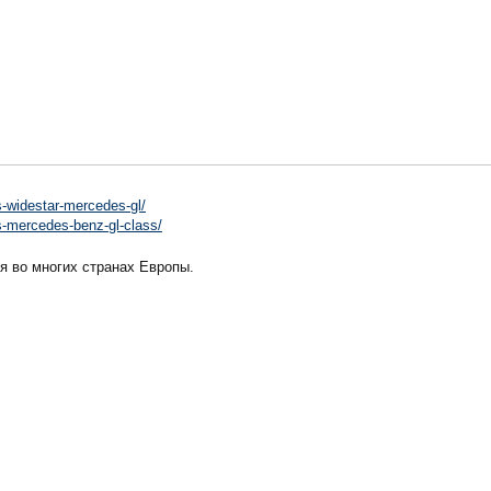
s-widestar-mercedes-gl/
s-mercedes-benz-gl-class/
я во многих странах Европы.