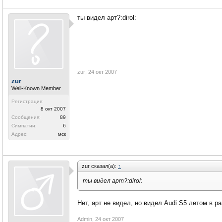
ты видел арт?:dirol:
zur
,
24 окт 2007
zur
Well-Known Member
Регистрация:
8 окт 2007
Сообщения:
89
Симпатии:
6
Адрес:
мск
zur сказал(а):
↑
ты видел арт?:dirol:
Нет, арт не видел, но видел Audi S5 летом в р
Admin
,
24 окт 2007