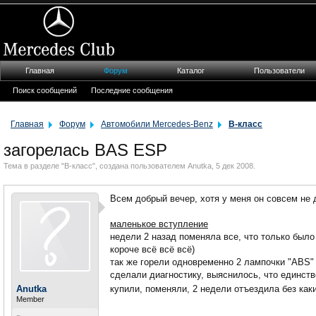
Главная
Форум
Каталог
Пользователи
Поиск сообщений
Последние сообщения
Главная
Форум
Автомобили Mercedes-Benz
B-класс
загорелась BAS ESP
Тема в разделе "
B-класс
", создана пользователем
Anutka
,
5 дек 2008
.
Всем добрый вечер, хотя у меня он совсем не д
маленькое вступление
недели 2 назад поменяла все, что только было
короче всё всё всё)
так же горели одновременно 2 лампочки "ABS"
сделали диагностику, выяснилось, что единств
Anutka
купили, поменяли, 2 недели отъездила без как
Member