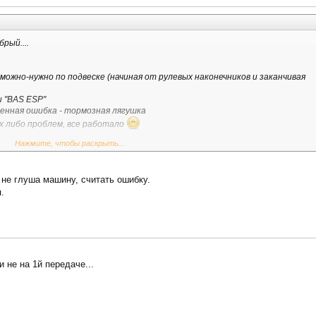
рый....
 можно-нужно по подвеске (начиная от рулевых наконечников и заканчивая
и "BAS ESP"
венная ошибка - тормозная лягушка
их либо проблем, все работало
Нажмите, чтобы раскрыть...
о машина не набирает более 1500 оборотов
 не глуша машину, считать ошибку.
 и все стало работать нормально
.
му машину начало слегка подергивать-двигатель работает очень неровно,
ого раза
а некоторую информацию...
 не на 1й передаче...
ESP"
во и сразу до упора в право