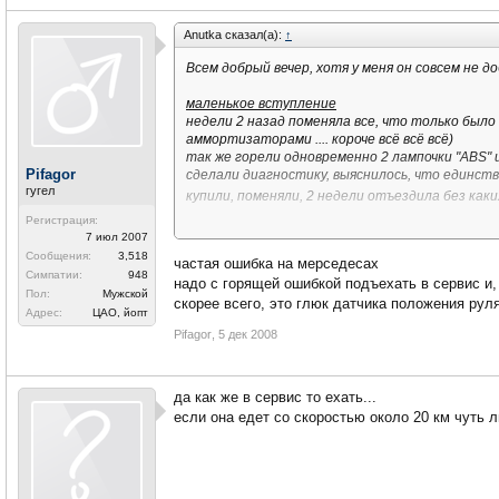
Anutka сказал(а):
↑
Всем добрый вечер, хотя у меня он совсем не доб
маленькое вступление
недели 2 назад поменяла все, что только было
аммортизаторами .... короче всё всё всё)
так же горели одновременно 2 лампочки "ABS" 
Pifagor
сделали диагностику, выяснилось, что единст
гугел
купили, поменяли, 2 недели отъездила без как
Регистрация:
7 июл 2007
собственно проблема
Сообщения:
3,518
частая ошибка на мерседесах
сегодня трогаясь со светофора заметила, чт
Симпатии:
948
надо с горящей ошибкой подъехать в сервис и,
загорелась "BAS ESP"
Пол:
Мужской
отстановилась-заглушила-постояла-завела =>
скорее всего, это глюк датчика положения руля
Адрес:
ЦАО, йопт
Pifagor
,
5 дек 2008
чуть позже ситуация повторилась, плюс к это
машина стала глохнуть и заводиться не с перв
далее во всем известной системе google нашл
да как же в сервис то ехать...
и побежала пробовать спасти машинку
если она едет со скоростью около 20 км чуть ли
сняла минус с аккума, покурила, одела
завела машину, снова 2 лампочки "ABS" и "BAS 
как и было сказано повернула руль до упора в ле