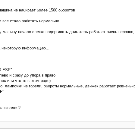
машина не набирает более 1500 оборотов
и все стало работать нормально
у машину начало слегка подергивать-двигатель работает очень неровно,
а некоторую информацию...
S ESP"
лево и сразу до упора в право
ес или что то в этом роде)
о, лампочки не горели, обороты нормальные, движек работает ровненьк
SP"
талкивался?