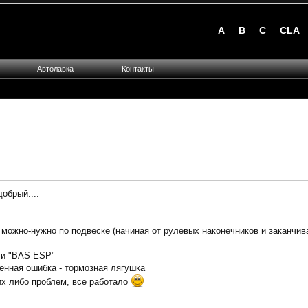
A
B
C
CLA
Автолавка
Контакты
обрый....
 можно-нужно по подвеске (начиная от рулевых наконечников и заканчива
 и "BAS ESP"
енная ошибка - тормозная лягушка
их либо проблем, все работало