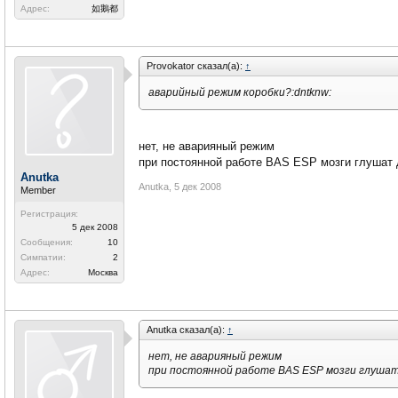
Адрес:
如鵝都
Рrovоkator сказал(а):
↑
аварийный режим коробки?:dntknw:
нет, не аварияный режим
при постоянной работе BAS ESP мозги глушат 
Anutka
Anutka
,
5 дек 2008
Member
Регистрация:
5 дек 2008
Сообщения:
10
Симпатии:
2
Адрес:
Москва
Anutka сказал(а):
↑
нет, не аварияный режим
при постоянной работе BAS ESP мозги глушат 