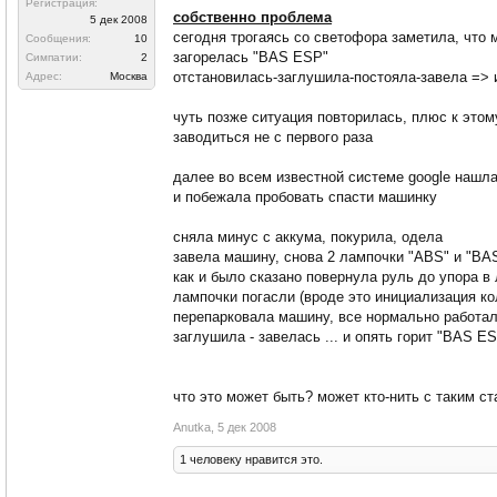
Регистрация:
собственно проблема
5 дек 2008
сегодня трогаясь со светофора заметила, что 
Сообщения:
10
загорелась "BAS ESP"
Симпатии:
2
отстановилась-заглушила-постояла-завела => 
Адрес:
Москва
чуть позже ситуация повторилась, плюс к этом
заводиться не с первого раза
далее во всем известной системе google нашл
и побежала пробовать спасти машинку
сняла минус с аккума, покурила, одела
завела машину, снова 2 лампочки "ABS" и "BA
как и было сказано повернула руль до упора в 
лампочки погасли (вроде это инициализация кол
перепарковала машину, все нормально работал
заглушила - завелась ... и опять горит "BAS E
что это может быть? может кто-нить с таким с
Anutka
,
5 дек 2008
1 человеку нравится это.