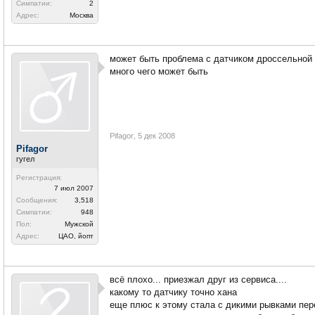
Симпатии:
2
Адрес:
Москва
может быть проблема с датчиком дроссельной 
много чего может быть
Pifagor
,
5 дек 2008
Pifagor
гугел
Регистрация:
7 июл 2007
Сообщения:
3,518
Симпатии:
948
Пол:
Мужской
Адрес:
ЦАО, йопт
всё плохо... приезжал друг из сервиса....
какому то датчику точно хана
еще плюс к этому стала с дикими рывками пер