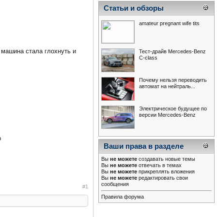
Статьи и обзоры
amateur pregnant wife tits
 машина стала глохнуть и
Тест-драйв Mercedes-Benz
С-class
Почему нельзя переводить
автомат на нейтраль...
Электрическое будущее по
версии Mercedes-Benz
о
Ваши права в разделе
Вы
не можете
создавать новые темы
Вы
не можете
отвечать в темах
Вы
не можете
прикреплять вложения
Вы
не можете
редактировать свои
сообщения
#1
Правила форума