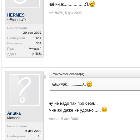
чайнник.................Я.
HERMÈS
,
5 дек 2008
HERMÈS
**Euphoria™
Регистрация:
29 сен 2007
Сообщения:
1,651
Симпатии:
301
Пол:
Мужской
Адрес:
如鵝都
Рrovоkator сказал(а):
↑
чайнник.................Я.
ну не надо так про себя...
мне аж даже не удобно .....
Anutka
Member
Anutka
,
5 дек 2008
Регистрация:
5 дек 2008
Сообщения:
10