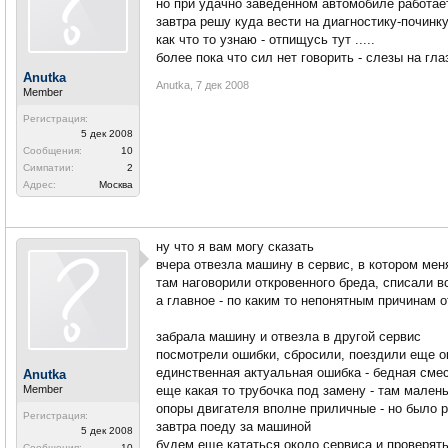
но при удачно заведенном автомобиле работае
завтра решу куда вести на диагностику-починк
как что то узнаю - отпищусь тут .....
более пока что сил нет говорить - слезы на глаз
Anutka
Anutka
,
7 дек 2008
Member
Регистрация:
5 дек 2008
Сообщения:
10
Симпатии:
2
Адрес:
Москва
ну что я вам могу сказать
вчера отвезла машину в сервис, в котором мен
там наговорили откровенного бреда, списали в
а главное - по каким то непонятным причинам 
забрала машину и отвезла в другой сервис
посмотрели ошибки, сбросили, поездили еще о
единственная актуальная ошибка - бедная сме
Anutka
Member
еще какая то трубочка под замену - там мален
опоры двигателя вполне приличные - но было 
Регистрация:
завтра поеду за машиной
5 дек 2008
будем еще кататься около сервиса и проверят
Сообщения:
10