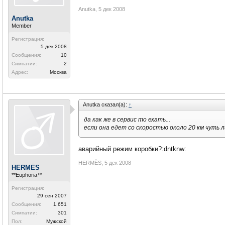
лампочки погасли (вроде это инициализация ко
перепарковала машину, все нормально работал
Anutka
,
5 дек 2008
заглушила - завелась ... и опять горит "BAS ES
Anutka
Member
Регистрация:
что это может быть? может кто-нить с таки
5 дек 2008
Сообщения:
10
Симпатии:
2
Адрес:
Москва
Anutka сказал(а):
↑
да как же в сервис то ехать...
если она едет со скоростью около 20 км чуть ли
аварийный режим коробки?:dntknw:
HERMÈS
,
5 дек 2008
HERMÈS
**Euphoria™
Регистрация:
29 сен 2007
Сообщения:
1,651
Симпатии:
301
Пол:
Мужской