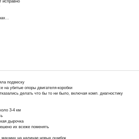
т исправно
у
ах...
яла подвеску
се на убитые опоры двигателя-коробки
отказались делать что бы то ни было, включая комп. диагностику
коло 3-4 км
сь
ькая дырочка
решено их всеже поменять
ь машину на наличае новых ошибок