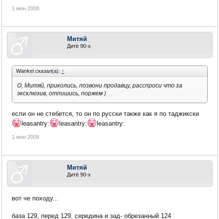
1 июн 2008
Митяй
Дитё 90-х
Wankel сказал(а):
↑
О, Митяй, приколись, позвони продавцу, расспроси что за
эксклюзив, отпишись, поржем )
если он не стебется, то он по русски также как я по таджикски
leasantry:
leasantry:
leasantry:
1 июн 2008
Митяй
Дитё 90-х
вот че походу...
база 129, перед 129, середина и зад- обрезанный 124