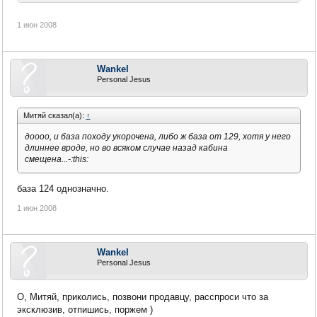
1 июн 2008
Wankel
Personal Jesus
Митяй сказал(а):
↑
доооо, и база походу укорочена, либо ж база от 129, хотя у него
длиннее вроде, но во всяком случае назад кабина
смещена...-:this:
база 124 однозначно.
1 июн 2008
Wankel
Personal Jesus
О, Митяй, приколись, позвони продавцу, расспроси что за
эксклюзив, отпишись, поржем )