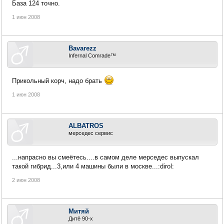
База 124 точно.
1 июн 2008
Bavarezz
Infernal Comrade™
Прикольный корч, надо брать
1 июн 2008
ALBATROS
мерседес сервис
...напрасно вы смеётесь....в самом деле мерседес выпускал
такой гибрид...3,или 4 машины были в москве...:dirol:
2 июн 2008
Митяй
Дитё 90-х