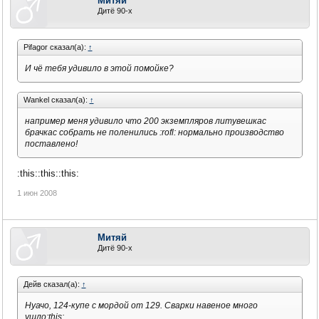
Митяй
Дитё 90-х
Pifagor сказал(а):
↑
И чё тебя удивило в этой помойке?
Wankel сказал(а):
↑
например меня удивило что 200 экземпляров литувешкас
брачкас собрать не поленились :rofl: нормально производство
поставлено!
:this::this::this:
1 июн 2008
Митяй
Дитё 90-х
Дейв сказал(а):
↑
Нуачо, 124-купе с мордой от 129. Сварки навеное много
ушло:this: