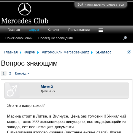
Войти или зарегистрироваться
Главная
Форум
Каталог
Пользователи
Поиск сообщений
Последние сообщения
Главная
Форум
Автомобили Mercedes-Benz
SL-класс
Вопрос знающим
1
2
Вперёд >
Митяй
Дитё 90-х
Это что ваще такое?
Масина стоит в Литве, в Вилнусе. Цена без томозни!!! Уникалний
модел, толко 200 егземплиоров випусцено, все модификацийи из
завода, ест все немецкиэ документи.
Сигнализация второво уровниа (дистанце енгине старт), Фокал