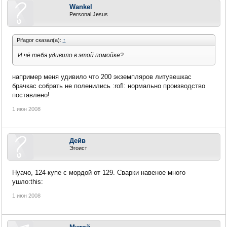
Wankel
Personal Jesus
Pifagor сказал(а):
↑
И чё тебя удивило в этой помойке?
например меня удивило что 200 экземпляров литувешкас
брачкас собрать не поленились :rofl: нормально производство
поставлено!
1 июн 2008
Дейв
Эгоист
Нуачо, 124-купе с мордой от 129. Сварки навеное много
ушло:this:
1 июн 2008