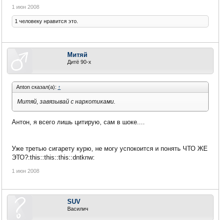
1 июн 2008
1 человеку нравится это.
Митяй
Дитё 90-х
Anton сказал(а):
↑
Митяй, завязывай с наркотиками.
Антон, я всего лишь цитирую, сам в шоке....
Уже третью сигарету курю, не могу успокоится и понять ЧТО ЖЕ
ЭТО?:this::this::this::dntknw:
1 июн 2008
SUV
Василич