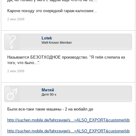
Кароче походу это очередной гараж-калхозинг...
2 июн 2008
Lotek
Well-Known Member
Называется БЕЗОТХОДНОЕ производство. "Я тебя слепила из
того, что было...".
2 июн 2008
Митяй
Дитё 90-х
Были все-таки такие машины - 2 на мобайл.де
http://suchen.mobile.de/fahrzeuge/s...=ALSO_EXPORT&customerIdsAs
http://suchen.mobile.de/fahrzeuge/s...=ALSO_EXPORT&customerIdsAs