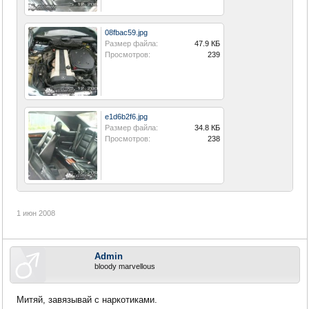
08fbac59.jpg
Размер файла:
47.9 КБ
Просмотров:
239
e1d6b2f6.jpg
Размер файла:
34.8 КБ
Просмотров:
238
1 июн 2008
Admin
bloody marvellous
Митяй, завязывай с наркотиками.