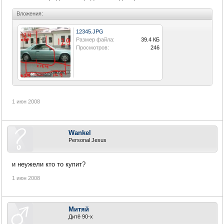
Вложения:
12345.JPG
Размер файла:
39.4 КБ
Просмотров:
246
1 июн 2008
Wankel
Personal Jesus
и неужели кто то купит?
1 июн 2008
Митяй
Дитё 90-х