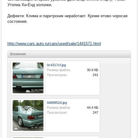
Утопиа Хи-Енд колонки.
Дефекти: Клима и парктроник ниработает. Кроме етово чоросая
состояния.
http://www.cars.auto.ru/cars/used/sale/1441571.html
Вложения:
0c4317cf.jpg
Размер файла:
30.9 КБ
Просмотров:
241
0d68852d.jpg
Размер файла:
44.4 КБ
Просмотров:
247