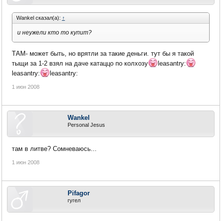
Wankel сказал(а):
↑
и неужели кто то купит?
ТАМ- может быть, но врятли за такие деньги. тут бы я такой
тыщи за 1-2 взял на даче катаццо по колхозу
leasantry:
leasantry:
leasantry:
1 июн 2008
Wankel
Personal Jesus
там в литве? Сомневаюсь...
1 июн 2008
Pifagor
гугел