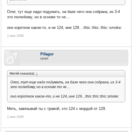
Олег, тут еще надо подумать, на базе чего она собрана, из 3-4
это полюбому, но в основе то че....
оно короткое какое-то, и не 124, ине 129...:this::this::this::smoke:
1 июн 2008
Pifagor
гугел
Митяй сказал(а):
↑
Олег, тут еще надо подумать, на базе чего она собрана, из 3-4
это полюбому, но в основе то че....
оно короткое какое-то, и не 124, ине 129...:this::this::this::smoke:
Мить, завязывай ты с травой, это 124 с мордой от 129.
1 июн 2008