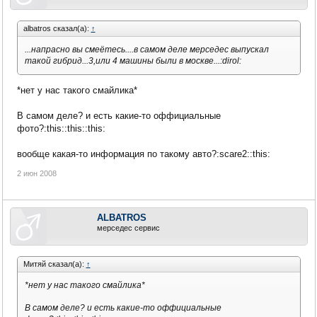
albatros сказал(а):
↑
...напрасно вы смеётесь....в самом деле мерседес выпускал
такой гибрид...3,или 4 машины были в москве...:dirol:
*нет у нас такого смайлика*
В самом деле? и есть какие-то оффициальные
фото?:this::this::this:
вообще какая-то информация по такому авто?:scare2::this:
2 июн 2008
ALBATROS
мерседес сервис
Митяй сказал(а):
↑
*нет у нас такого смайлика*
В самом деле? и есть какие-то оффициальные