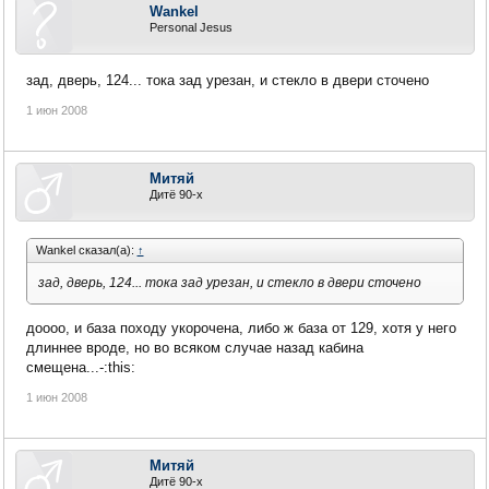
Wankel
Personal Jesus
зад, дверь, 124... тока зад урезан, и стекло в двери сточено
1 июн 2008
Митяй
Дитё 90-х
Wankel сказал(а):
↑
зад, дверь, 124... тока зад урезан, и стекло в двери сточено
доооо, и база походу укорочена, либо ж база от 129, хотя у него
длиннее вроде, но во всяком случае назад кабина
смещена...-:this:
1 июн 2008
Митяй
Дитё 90-х