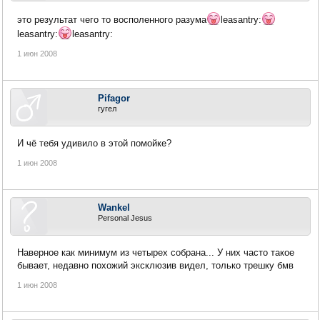
это результат чего то восполенного разума
leasantry:
leasantry:
leasantry:
1 июн 2008
Pifagor
гугел
И чё тебя удивило в этой помойке?
1 июн 2008
Wankel
Personal Jesus
Наверное как минимум из четырех собрана... У них часто такое
бывает, недавно похожий эксклюзив видел, только трешку бмв
1 июн 2008