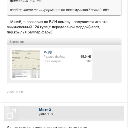
фото?:this::this::this:
вообще какая-то информация по такому авто?:scare2::this:
...Митяй, я проверил по ВИН номеру...получается что это
обыкновенный 124 купе,с переделаной мордой(капот,
пер.крылья,бампер,фары)...
Вложения:
15.jpg
Размер файла:
65.9 КБ
Просмотров:
118
2 июн 2008
Митяй
Дитё 90-х
Да, но только у него с задом еще что-то не то....