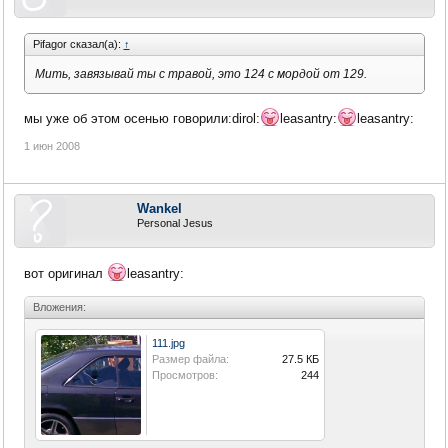
Pifagor сказал(а):
↑
Мить, завязывай ты с травой, это 124 с мордой от 129.
мы уже об этом осенью говорили:dirol:
leasantry:
leasantry:
1 июн 2008
Wankel
Personal Jesus
вот оригинал
leasantry:
Вложения:
111.jpg
Размер файла:
27.5 КБ
Просмотров:
244