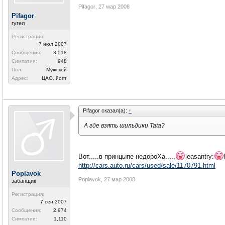
Pifagor
,
27 мар 2008
Pifagor
гугел
Регистрация:
7 июл 2007
Сообщения:
3,518
Симпатии:
948
Пол:
Мужской
Адрес:
ЦАО, йопт
Pifagor сказал(а):
↑
А где взять шильдики Tata?
Вот.....в принцыпе недороХа.....
leasantry:
http://cars.auto.ru/cars/used/sale/1170791.html
Poplavok
Poplavok
,
27 мар 2008
забанщик
Регистрация:
7 сен 2007
Сообщения:
2,974
Симпатии:
1,110