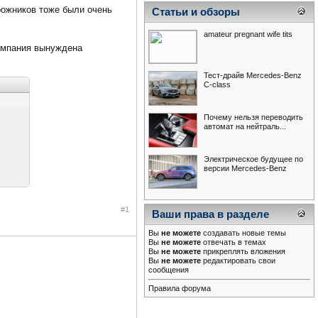
орожников тоже были очень
Статьи и обзоры
amateur pregnant wife tits
компания вынуждена
Тест-драйв Mercedes-Benz
С-class
Почему нельзя переводить
автомат на нейтраль...
Электрическое будущее по
версии Mercedes-Benz
#1
Ваши права в разделе
Вы
не можете
создавать новые темы
Вы
не можете
отвечать в темах
Вы
не можете
прикреплять вложения
Вы
не можете
редактировать свои
сообщения
Правила форума