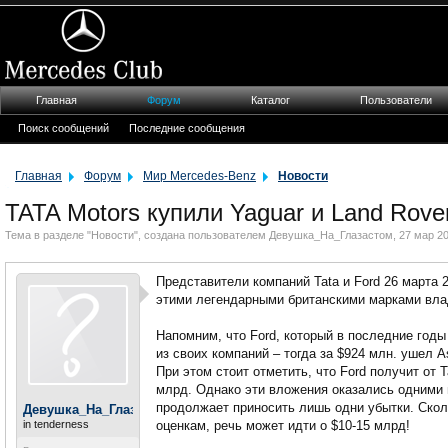
Главная
Форум
Каталог
Пользователи
Поиск сообщений
Последние сообщения
Главная
Форум
Мир Mercedes-Benz
Новости
TATA Motors купили Yaguar и Land Rover
Тема в разделе "
Новости
", создана пользователем
Девушка_На_Глазастом
,
27 мар 2
Представители компаний Tata и Ford 26 марта 
этими легендарными британскими марками владе
Напомним, что Ford, который в последние годы
из своих компаний – тогда за $924 млн. ушел A
При этом стоит отметить, что Ford получит от 
млрд. Однако эти вложения оказались одними 
продолжает приносить лишь одни убытки. Сколь
Девушка_На_Глазастом
in tenderness
оценкам, речь может идти о $10-15 млрд!