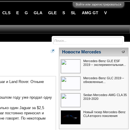
Войти или зарегистрироваться
CLS
E
G
GLA
GLE
S
SL
AMG GT
V
Новости Mercedes
Mercedes-Benz GLE ESF
2019 – эксперементальная...
Mercedes-Benz GLC 2019 –
ar и Land Rover. Отныне
обновленные...
Sedan Mercedes-AMG CLA 35
прошлом году уже продал одну
2019-2020
лько один Jaguar за $2,5
Новый тизер Mercedes-Benz
ar постоянно приносил и
CLA второго поколения
не говорят. По некоторым