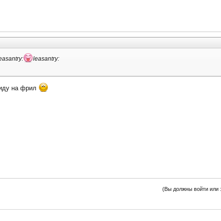
easantry:
leasantry:
ониду на фрил
(Вы должны войти или 