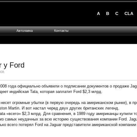
A
B
C
CLA
Автолавка
Контакты
 у Ford
008
.
2008 года официально объявили о подписании документов о продаже Jagu
ет индийская Tata, которая заплатит Ford $2,3 млрд.
 несет огромные убытки (в первую очередь на американском рынке), в 
ston Martin. И вот настал черед двух других британских легенд.
Tata «всего» $2,3 млрд. Для сравнения, в 1989 году американцы купили то
из самых неудачных за всю историю существования компании Ford. Jagu
ко всего потерял Ford на Jaguar представители американской компании 