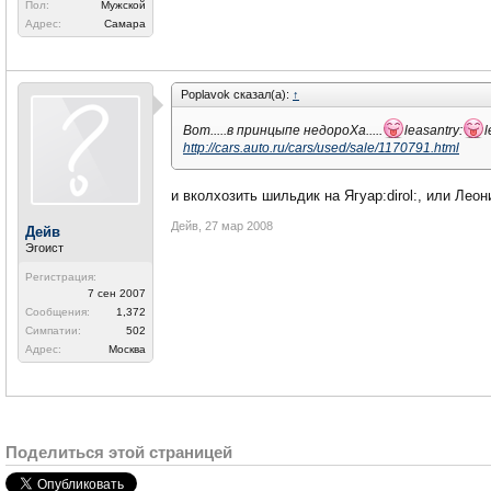
Пол:
Мужской
Адрес:
Самара
Poplavok сказал(а):
↑
Вот.....в принцыпе недороХа.....
leasantry:
l
http://cars.auto.ru/cars/used/sale/1170791.html
и вколхозить шильдик на Ягуар:dirol:, или Ле
Дейв
,
27 мар 2008
Дейв
Эгоист
Регистрация:
7 сен 2007
Сообщения:
1,372
Симпатии:
502
Адрес:
Москва
Поделиться этой страницей