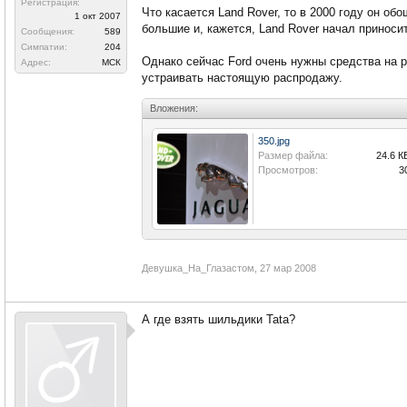
Регистрация:
Что касается Land Rover, то в 2000 году он о
1 окт 2007
большие и, кажется, Land Rover начал приноси
Сообщения:
589
Симпатии:
204
Однако сейчас Ford очень нужны средства на 
Адрес:
МСК
устраивать настоящую распродажу.
Вложения:
350.jpg
Размер файла:
24.6 К
Просмотров:
3
Девушка_На_Глазастом
,
27 мар 2008
А где взять шильдики Tata?