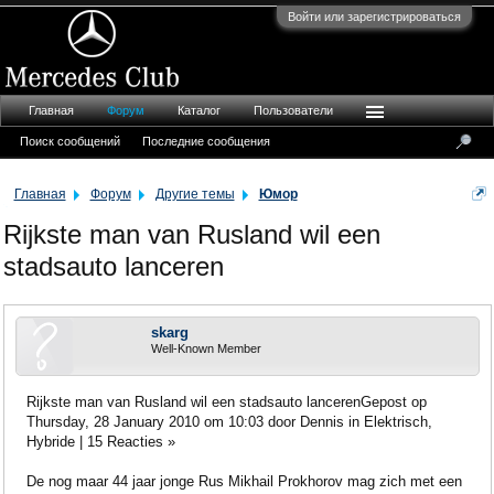
Войти или зарегистрироваться
Главная
Форум
Каталог
Пользователи
Поиск сообщений
Последние сообщения
Главная
Форум
Другие темы
Юмор
Rijkste man van Rusland wil een
stadsauto lanceren
skarg
Well-Known Member
Rijkste man van Rusland wil een stadsauto lancerenGepost op
Thursday, 28 January 2010 om 10:03 door Dennis in Elektrisch,
Hybride | 15 Reacties »
De nog maar 44 jaar jonge Rus Mikhail Prokhorov mag zich met een