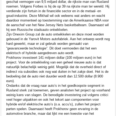
geschat vermogen van 9,5 miljard dollar, de rijkste man van Rusland
noemen. Volgens Forbes is hij de op 39 na rijkste man ter wereld. Hij
verdiende zijn fortuin in de financiële sector en in de metaal- en
goud-industrie. Deze Mikhail wil ook weleens wat anders en wacht
daardoor momenteel op toestemming van de Amerikaanse NBA voor
de aanschaf van het New Jersey Nets basketbalteam. Daarnaast wil
hij een Russische stadsauto ontwikkelen.
Zijn Onexim Group zal de auto ontwikkelen en deze moet worden
gebouwd in de Yarovit Motors autofabriek. Aan het ontwerp wordt nog
hard gewerkt, maar er zal gebruik worden gemaakt van
“geavanceerde technologie”. Dit doet vermoeden dat het een
elektrisch of hybride aangedreven auto wordt.
Prokhorov investeert 141 miljoen dollar (100 miljoen euro) in het
project. Voor de ontwikkeling van een geheel nieuwe auto is dat
natuurlijk belachelijk weinig geld. Mogelijk dat de overheid direct of
indirect via subsidies ook nog wat duiten in het zakje doet. Het is de
bedoeling dat de auto niet duurder wordt dan 12.500 dollar (8.900
euro).
Ondanks dat de vraag naar auto’s in het goedkoopste segment in
Rusland sterk zal toenemen, geven analisten het project op voorhand
weinig kans van slagen. De benodigde investering zal volgens critici
veel hoger uitpakken en ook het tekort aan componenten voor
hybride en/of elektrische auto’s (o.a. accu’s), zullen het project
parten spelen. Daarnaast heeft Prokhorov geen ervaring in de
automotive branche, maar dat lijkt me een kwestie van het