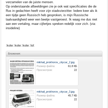
verzamelen van de juiste mensen.
Op onderstaande afbeeldingen zie je ook wat specificaties die de
Rus in gedachten heeft voor zijn stadsvierzitter. Iedere keer als ik
een tijdje geen Russisch heb gesproken, is mijn Russische
taalvaardigheid weer een beetje vastgeroest. Ik waag me dus niet
aan een vertaling, maar cijfertjes spreken redelijk voor zich. (via:
insideline)
:kote::kote::kote::lol:
Вложения:
mikhail_prokhorov_citycar_2.jpg
Размер файла:
61.8 КБ
Просмотров:
22
mikhail_prokhorov_citycar_3.jpg
Размер файла:
45.7 КБ
Просмотров:
22