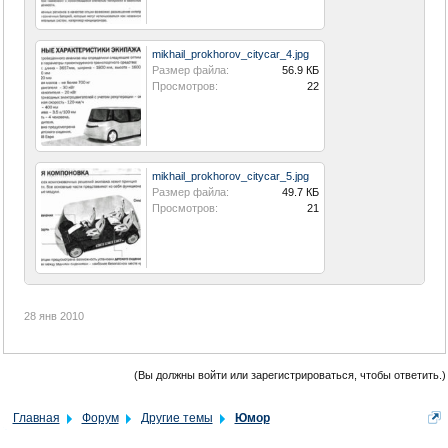
mikhail_prokhorov_citycar_4.jpg
Размер файла:
56.9 КБ
Просмотров:
22
mikhail_prokhorov_citycar_5.jpg
Размер файла:
49.7 КБ
Просмотров:
21
28 янв 2010
(Вы должны войти или зарегистрироваться, чтобы ответить.)
Главная
Форум
Другие темы
Юмор