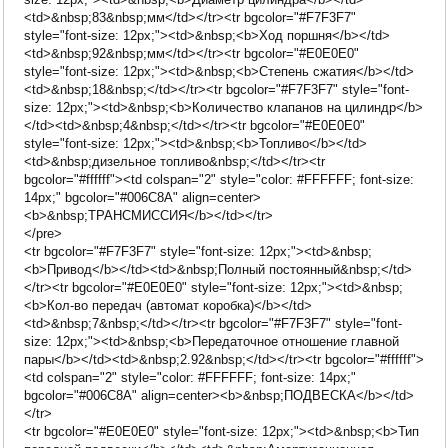
<td>&nbsp;83&nbsp;мм</td></tr><tr bgcolor="#F7F3F7"
style="font-size: 12px;"><td>&nbsp;<b>Ход поршня</b></td>
<td>&nbsp;92&nbsp;мм</td></tr><tr bgcolor="#E0E0E0"
style="font-size: 12px;"><td>&nbsp;<b>Степень сжатия</b></td>
<td>&nbsp;18&nbsp;</td></tr><tr bgcolor="#F7F3F7" style="font-
size: 12px;"><td>&nbsp;<b>Количество клапанов на цилиндр</b>
</td><td>&nbsp;4&nbsp;</td></tr><tr bgcolor="#E0E0E0"
style="font-size: 12px;"><td>&nbsp;<b>Топливо</b></td>
<td>&nbsp;дизельное топливо&nbsp;</td></tr><tr
bgcolor="#ffffff"><td colspan="2" style="color: #FFFFFF; font-size:
14px;" bgcolor="#006C8A" align=center>
<b>&nbsp;ТРАНСМИССИЯ</b></td></tr>
</pre>
<tr bgcolor="#F7F3F7" style="font-size: 12px;"><td>&nbsp;
<b>Привод</b></td><td>&nbsp;Полный постоянный&nbsp;</td>
</tr><tr bgcolor="#E0E0E0" style="font-size: 12px;"><td>&nbsp;
<b>Кол-во передач (автомат коробка)</b></td>
<td>&nbsp;7&nbsp;</td></tr><tr bgcolor="#F7F3F7" style="font-
size: 12px;"><td>&nbsp;<b>Передаточное отношение главной
пары</b></td><td>&nbsp;2.92&nbsp;</td></tr><tr bgcolor="#ffffff">
<td colspan="2" style="color: #FFFFFF; font-size: 14px;"
bgcolor="#006C8A" align=center><b>&nbsp;ПОДВЕСКА</b></td>
</tr>
<tr bgcolor="#E0E0E0" style="font-size: 12px;"><td>&nbsp;<b>Тип