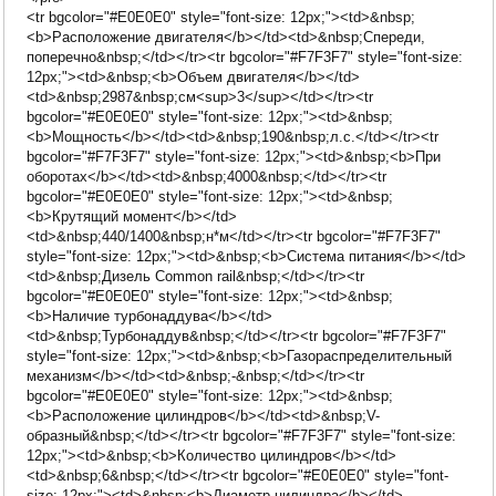
<tr bgcolor="#E0E0E0" style="font-size: 12px;"><td>&nbsp;
<b>Расположение двигателя</b></td><td>&nbsp;Спереди,
поперечно&nbsp;</td></tr><tr bgcolor="#F7F3F7" style="font-size:
12px;"><td>&nbsp;<b>Объем двигателя</b></td>
<td>&nbsp;2987&nbsp;см<sup>3</sup></td></tr><tr
bgcolor="#E0E0E0" style="font-size: 12px;"><td>&nbsp;
<b>Мощность</b></td><td>&nbsp;190&nbsp;л.с.</td></tr><tr
bgcolor="#F7F3F7" style="font-size: 12px;"><td>&nbsp;<b>При
оборотах</b></td><td>&nbsp;4000&nbsp;</td></tr><tr
bgcolor="#E0E0E0" style="font-size: 12px;"><td>&nbsp;
<b>Крутящий момент</b></td>
<td>&nbsp;440/1400&nbsp;н*м</td></tr><tr bgcolor="#F7F3F7"
style="font-size: 12px;"><td>&nbsp;<b>Система питания</b></td>
<td>&nbsp;Дизель Common rail&nbsp;</td></tr><tr
bgcolor="#E0E0E0" style="font-size: 12px;"><td>&nbsp;
<b>Наличие турбонаддува</b></td>
<td>&nbsp;Турбонаддув&nbsp;</td></tr><tr bgcolor="#F7F3F7"
style="font-size: 12px;"><td>&nbsp;<b>Газораспределительный
механизм</b></td><td>&nbsp;-&nbsp;</td></tr><tr
bgcolor="#E0E0E0" style="font-size: 12px;"><td>&nbsp;
<b>Расположение цилиндров</b></td><td>&nbsp;V-
образный&nbsp;</td></tr><tr bgcolor="#F7F3F7" style="font-size:
12px;"><td>&nbsp;<b>Количество цилиндров</b></td>
<td>&nbsp;6&nbsp;</td></tr><tr bgcolor="#E0E0E0" style="font-
size: 12px;"><td>&nbsp;<b>Диаметр цилиндра</b></td>