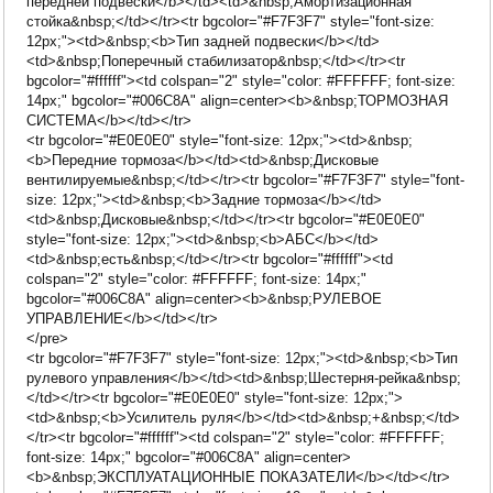
передней подвески</b></td><td>&nbsp;Амортизационная
стойка&nbsp;</td></tr><tr bgcolor="#F7F3F7" style="font-size:
12px;"><td>&nbsp;<b>Тип задней подвески</b></td>
<td>&nbsp;Поперечный стабилизатор&nbsp;</td></tr><tr
bgcolor="#ffffff"><td colspan="2" style="color: #FFFFFF; font-size:
14px;" bgcolor="#006C8A" align=center><b>&nbsp;ТОРМОЗНАЯ
СИСТЕМА</b></td></tr>
<tr bgcolor="#E0E0E0" style="font-size: 12px;"><td>&nbsp;
<b>Передние тормоза</b></td><td>&nbsp;Дисковые
вентилируемые&nbsp;</td></tr><tr bgcolor="#F7F3F7" style="font-
size: 12px;"><td>&nbsp;<b>Задние тормоза</b></td>
<td>&nbsp;Дисковые&nbsp;</td></tr><tr bgcolor="#E0E0E0"
style="font-size: 12px;"><td>&nbsp;<b>АБС</b></td>
<td>&nbsp;есть&nbsp;</td></tr><tr bgcolor="#ffffff"><td
colspan="2" style="color: #FFFFFF; font-size: 14px;"
bgcolor="#006C8A" align=center><b>&nbsp;РУЛЕВОЕ
УПРАВЛЕНИЕ</b></td></tr>
</pre>
<tr bgcolor="#F7F3F7" style="font-size: 12px;"><td>&nbsp;<b>Тип
рулевого управления</b></td><td>&nbsp;Шестерня-рейка&nbsp;
</td></tr><tr bgcolor="#E0E0E0" style="font-size: 12px;">
<td>&nbsp;<b>Усилитель руля</b></td><td>&nbsp;+&nbsp;</td>
</tr><tr bgcolor="#ffffff"><td colspan="2" style="color: #FFFFFF;
font-size: 14px;" bgcolor="#006C8A" align=center>
<b>&nbsp;ЭКСПЛУАТАЦИОННЫЕ ПОКАЗАТЕЛИ</b></td></tr>