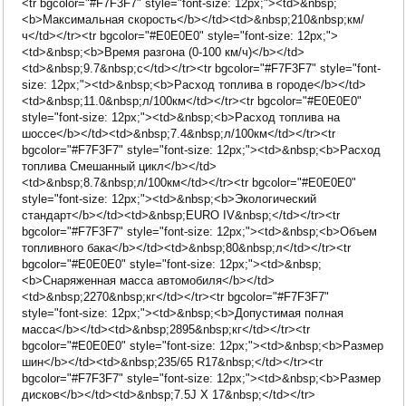
<tr bgcolor="#F7F3F7" style="font-size: 12px;"><td>&nbsp;
<b>Максимальная скорость</b></td><td>&nbsp;210&nbsp;км/
ч</td></tr><tr bgcolor="#E0E0E0" style="font-size: 12px;">
<td>&nbsp;<b>Время разгона (0-100 км/ч)</b></td>
<td>&nbsp;9.7&nbsp;c</td></tr><tr bgcolor="#F7F3F7" style="font-
size: 12px;"><td>&nbsp;<b>Расход топлива в городе</b></td>
<td>&nbsp;11.0&nbsp;л/100км</td></tr><tr bgcolor="#E0E0E0"
style="font-size: 12px;"><td>&nbsp;<b>Расход топлива на
шоссе</b></td><td>&nbsp;7.4&nbsp;л/100км</td></tr><tr
bgcolor="#F7F3F7" style="font-size: 12px;"><td>&nbsp;<b>Расход
топлива Смешанный цикл</b></td>
<td>&nbsp;8.7&nbsp;л/100км</td></tr><tr bgcolor="#E0E0E0"
style="font-size: 12px;"><td>&nbsp;<b>Экологический
стандарт</b></td><td>&nbsp;EURO IV&nbsp;</td></tr><tr
bgcolor="#F7F3F7" style="font-size: 12px;"><td>&nbsp;<b>Объем
топливного бака</b></td><td>&nbsp;80&nbsp;л</td></tr><tr
bgcolor="#E0E0E0" style="font-size: 12px;"><td>&nbsp;
<b>Снаряженная масса автомобиля</b></td>
<td>&nbsp;2270&nbsp;кг</td></tr><tr bgcolor="#F7F3F7"
style="font-size: 12px;"><td>&nbsp;<b>Допустимая полная
масса</b></td><td>&nbsp;2895&nbsp;кг</td></tr><tr
bgcolor="#E0E0E0" style="font-size: 12px;"><td>&nbsp;<b>Размер
шин</b></td><td>&nbsp;235/65 R17&nbsp;</td></tr><tr
bgcolor="#F7F3F7" style="font-size: 12px;"><td>&nbsp;<b>Размер
дисков</b></td><td>&nbsp;7.5J X 17&nbsp;</td></tr>