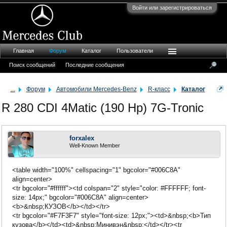
Войти или зарегистрироваться
Главная
Форум
Каталог
Пользователи
Поиск сообщений
Последние сообщения
...
Форум
Автомобили Mercedes-Benz
R-класс
Каталог
R 280 CDI 4Matic (190 Hp) 7G-Tronic
forxalex
Well-Known Member
<table width="100%" cellspacing="1" bgcolor="#006C8A"
align=center>
<tr bgcolor="#ffffff"><td colspan="2" style="color: #FFFFFF; font-
size: 14px;" bgcolor="#006C8A" align=center>
<b>&nbsp;КУЗОВ</b></td></tr>
<tr bgcolor="#F7F3F7" style="font-size: 12px;"><td>&nbsp;<b>Тип
кузова</b></td><td>&nbsp;Минивэн&nbsp;</td></tr><tr