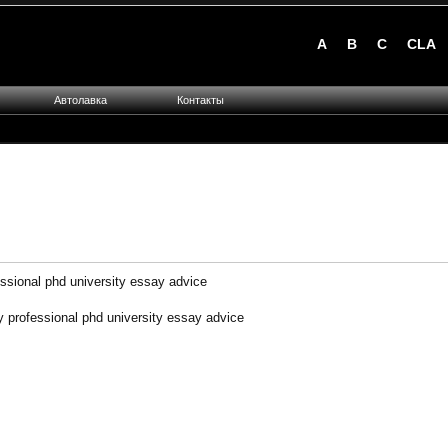
A
B
C
CLA
Автолавка
Контакты
essional phd university essay advice
 professional phd university essay advice