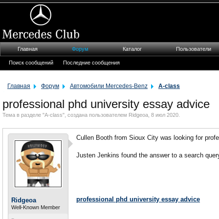
Главная
Форум
Каталог
Пользователи
Поиск сообщений
Последние сообщения
Главная
Форум
Автомобили Mercedes-Benz
A-class
professional phd university essay advice
Тема в разделе "
A-class
", создана пользователем
Ridgeoa
,
8 июл 2020
.
Cullen Booth from Sioux City was looking for prof
Justen Jenkins found the answer to a search query
professional phd university essay advice
Ridgeoa
Well-Known Member