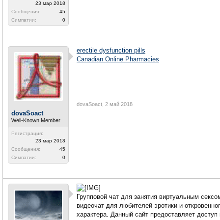
23 мар 2018
Сообщения:
45
Симпатии:
0
erectile dysfunction pills
Canadian Online Pharmacies
dovaSoact
,
2 май 2018
dovaSoact
Well-Known Member
Регистрация:
23 мар 2018
Сообщения:
45
Симпатии:
0
Групповой чат для занятия виртуальным сексом.
видеочат для любителей эротики и откровенно
характера. Данный сайт предоставляет доступ 