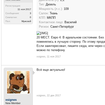
Тип:
Дизель
Регистрация:
Мощность (л.с.):
109
11 ноя 2017
Салон:
Ткань
Сообщения:
3
Симпатии:
0
КПП:
МКПП
Пол:
Мужской
Контактное лицо:
Василий
Регион:
Санкт-Петербург
20 МЕСТ. Евро 4. В идеальном состоянии. Без 
поменялись в лучшую сторону. По этому продаю
Если заинтересовал, пишите сюда, или через 
можно по телефону.
xsignes
,
11 ноя 2017
Всё еще актуально!
xsignes
,
22 дек 2017
xsignes
New Member