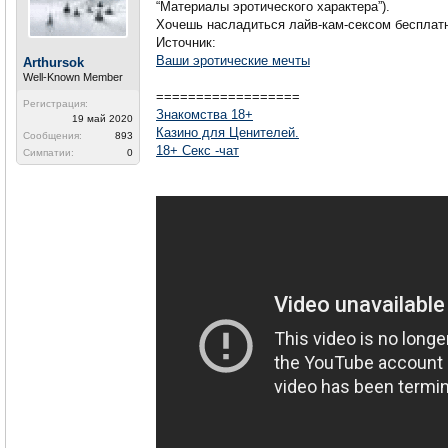
“Материалы эротического характера”).
Хочешь насладиться лайв-кам-сексом бесплатн
Источник:
Ваши эротические мечты
Arthursok
Well-Known Member
==================
Регистрация:
Знакомства 18+
19 май 2020
Казино для Ценителей.
Сообщения:
893
18+ Секс -чат
Симпатии:
0