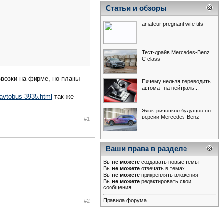
Статьи и обзоры
amateur pregnant wife tits
Тест-драйв Mercedes-Benz
С-class
звозки на фирме, но планы
Почему нельзя переводить
автомат на нейтраль...
-avtobus-3935.html
так же
Электрическое будущее по
версии Mercedes-Benz
#1
Ваши права в разделе
Вы
не можете
создавать новые темы
Вы
не можете
отвечать в темах
Вы
не можете
прикреплять вложения
Вы
не можете
редактировать свои
сообщения
Правила форума
#2