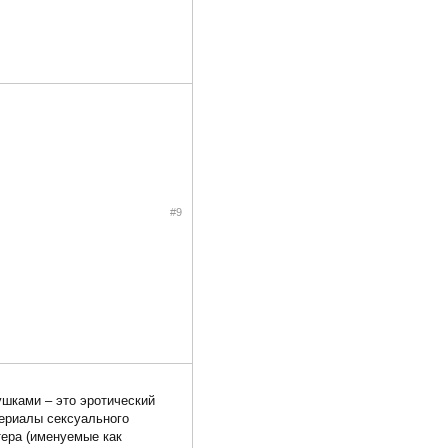
#9
ушками – это эротический
териалы сексуального
тера (именуемые как