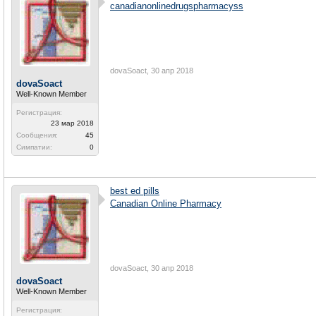
canadianonlinedrugspharmacyss
dovaSoact
,
30 апр 2018
dovaSoact
Well-Known Member
Регистрация:
23 мар 2018
Сообщения:
45
Симпатии:
0
best ed pills
Canadian Online Pharmacy
dovaSoact
,
30 апр 2018
dovaSoact
Well-Known Member
Регистрация: