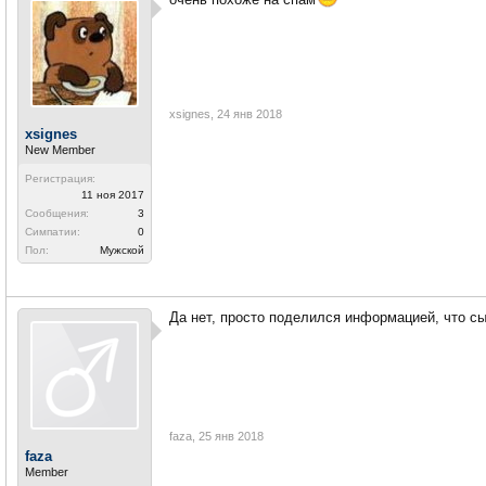
xsignes
,
24 янв 2018
xsignes
New Member
Регистрация:
11 ноя 2017
Сообщения:
3
Симпатии:
0
Пол:
Мужской
Да нет, просто поделился информацией, что сы
faza
,
25 янв 2018
faza
Member