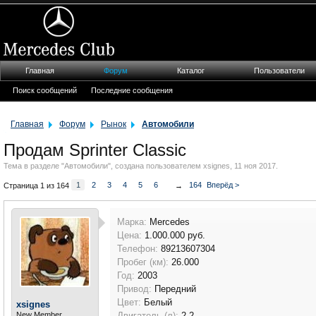
Главная
Форум
Каталог
Пользователи
Поиск сообщений
Последние сообщения
Главная
Форум
Рынок
Автомобили
Продам Sprinter Classic
Тема в разделе "
Автомобили
", создана пользователем
xsignes
,
11 ноя 2017
.
1
2
3
4
5
6
164
Вперёд >
Страница 1 из 164
→
Марка:
Mercedes
Цена:
1.000.000 руб.
Телефон:
89213607304
Пробег (км):
26.000
Год:
2003
Привод:
Передний
Цвет:
Белый
xsignes
New Member
Двигатель (л):
2,2