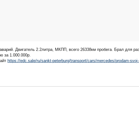
аварий. Двигатель 2.2литра, МКПП, всего 26338км пробега. Брал для ра
 за 1.000.000р.
сайт
https://edc.sale/ru/sankt-peterburg/transport/cars/mercedes/prodam-svoj