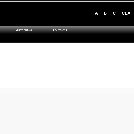
A
B
C
CLA
Автолавка
Контакты