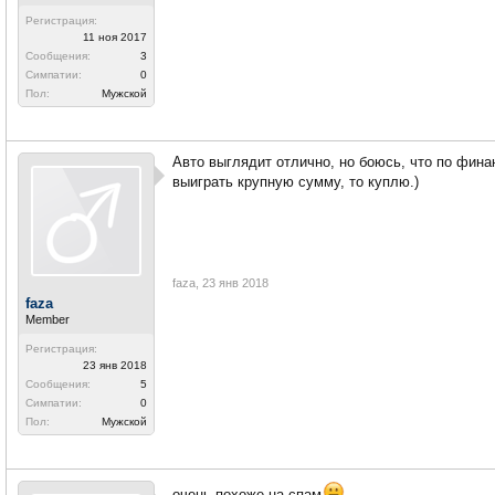
Регистрация:
11 ноя 2017
Сообщения:
3
Симпатии:
0
Пол:
Мужской
Авто выглядит отлично, но боюсь, что по фина
выиграть крупную сумму, то куплю.)
faza
,
23 янв 2018
faza
Member
Регистрация:
23 янв 2018
Сообщения:
5
Симпатии:
0
Пол:
Мужской
очень похоже на спам