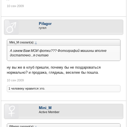
10 сен 2009
Pifagor
гугел
Mini_M сказал(а):
↑
А зачем Вам МОИ фотки??? Фотографий машины вполне
достаточно...я считаю
ну вы же в клуб пришли, почему бы не поздароваться
нормально? и продажа, глядишь, веселее бы пошла.
10 сен 2009
1 человеку нравится это.
Mini_M
Active Member
Pifagor сказал(а):
↑