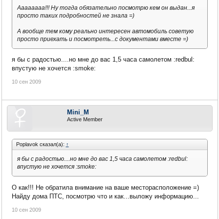
Аааааааа!!! Ну тогда обязательно посмотрю кем он выдан...я
просто таких подробностей не знала =)
А вообще тем кому реально интересен автомобиль советую
просто приехать и посмотреть...с документами вместе =)
я бы с радостью....но мне до вас 1,5 часа самолетом :redbul:
впустую не хочется :smoke:
10 сен 2009
Mini_M
Active Member
Poplavok сказал(а):
↑
я бы с радостью....но мне до вас 1,5 часа самолетом :redbul:
впустую не хочется :smoke:
О как!!! Не обратила внимание на ваше месторасположение =)
Найду дома ПТС, посмотрю что и как...выложу информацию...
10 сен 2009