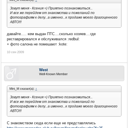
Зовут меня - Ксения =) Приятно познакомиться...
И все же перейдем от знакомства и пожеланий по
фотографиям к делу...а именно...к продаже моего драгоценного
АВТО!!!
давайте..... кем выдан ПТС....сколько хозяев....где
реставрировался и обслуживался :redbul:
+ фото салона не помешают :kote:
10 сен 2009
West
Well-Known Member
Mini_M сказал(а):
↑
Зовут меня - Ксения =) Приятно познакомиться...
И все же перейдем от знакомства и пожеланий по
фотографиям к делу...а именно...к продаже моего драгоценного
АВТО!!!
С знакомством сюда если еще не представлялись