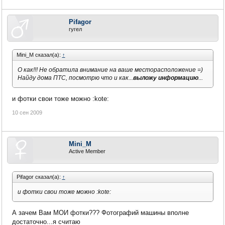
Pifagor
гугел
Mini_M сказал(а):
↑
О как!!! Не обратила внимание на ваше месторасположение =)
Найду дома ПТС, посмотрю что и как...
выложу информацию
...
и фотки свои тоже можно :kote:
10 сен 2009
Mini_M
Active Member
Pifagor сказал(а):
↑
и фотки свои тоже можно :kote:
А зачем Вам МОИ фотки??? Фотографий машины вполне
достаточно...я считаю