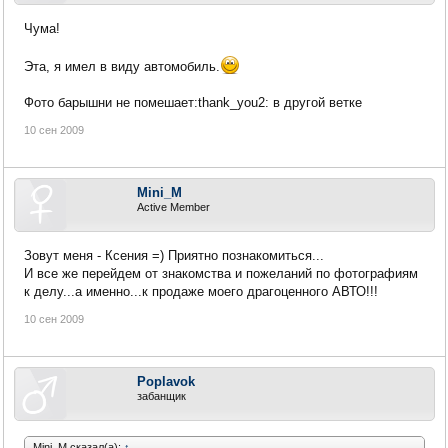
Чума!
Эта, я имел в виду автомобиль.
Фото барышни не помешает:thank_you2: в другой ветке
10 сен 2009
Mini_M
Active Member
Зовут меня - Ксения =) Приятно познакомиться...
И все же перейдем от знакомства и пожеланий по фотографиям
к делу...а именно...к продаже моего драгоценного АВТО!!!
10 сен 2009
Poplavok
забанщик
Mini_M сказал(а):
↑