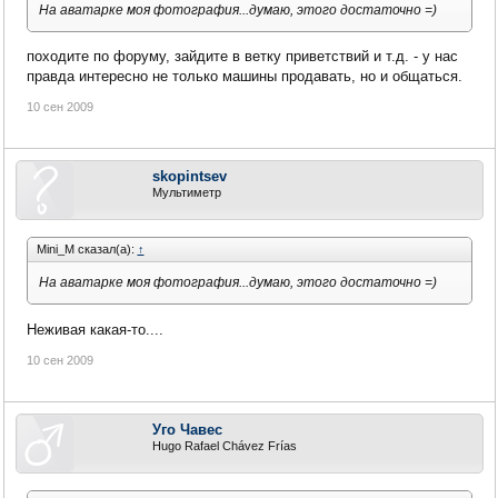
На аватарке моя фотография...думаю, этого достаточно =)
походите по форуму, зайдите в ветку приветствий и т.д. - у нас
правда интересно не только машины продавать, но и общаться.
10 сен 2009
skopintsev
Мультиметр
Mini_M сказал(а):
↑
На аватарке моя фотография...думаю, этого достаточно =)
Неживая какая-то....
10 сен 2009
Уго Чавес
Hugo Rafael Chávez Frías