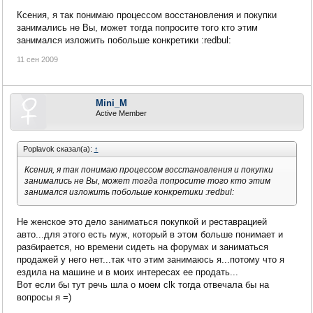
Ксения, я так понимаю процессом восстановления и покупки
занимались не Вы, может тогда попросите того кто этим
занимался изложить побольше конкретики :redbul:
11 сен 2009
Mini_M
Active Member
Poplavok сказал(а):
↑
Ксения, я так понимаю процессом восстановления и покупки
занимались не Вы, может тогда попросите того кто этим
занимался изложить побольше конкретики :redbul:
Не женское это дело заниматься покупкой и реставрацией
авто...для этого есть муж, который в этом больше понимает и
разбирается, но времени сидеть на форумах и заниматься
продажей у него нет...так что этим занимаюсь я...потому что я
ездила на машине и в моих интересах ее продать...
Вот если бы тут речь шла о моем clk тогда отвечала бы на
вопросы я =)