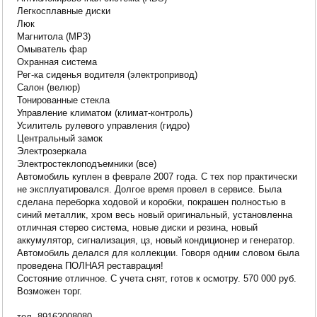
Легкосплавные диски
Люк
Магнитола (MP3)
Омыватель фар
Охранная система
Рег-ка сиденья водителя (электропривод)
Салон (велюр)
Тонированные стекла
Управление климатом (климат-контроль)
Усилитель рулевого управления (гидро)
Центральный замок
Электрозеркала
Электростеклоподъемники (все)
Автомобиль куплен в феврале 2007 года. С тех пор практически
не эксплуатировался. Долгое время провел в сервисе. Была
сделана переборка ходовой и коробки, покрашен полностью в
синий металлик, хром весь новый оригинальный, установленна
отличная стерео система, новые диски и резина, новый
аккумулятор, сигнализация, цз, новый кондиционер и генератор.
Автомобиль делался для коллекции. Говоря одним словом была
проведена ПОЛНАЯ реставрация!
Состояние отличное. С учета снят, готов к осмотру. 570 000 руб.
Возможен торг.
тел. 89162008080