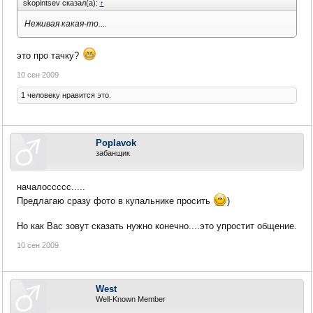
skopintsev сказал(а):
↑
Неживая какая-то....
это про тачку?
10 сен 2009
1 человеку нравится это.
Poplavok
забанщик
началоссссс.....
Предлагаю сразу фото в купальнике просить
)
Но как Вас зовут сказать нужно конечно....это упростит общение.
10 сен 2009
West
Well-Known Member