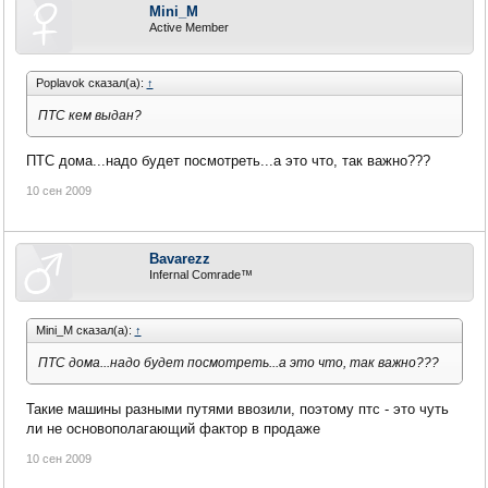
Mini_M
Active Member
Poplavok сказал(а):
↑
ПТС кем выдан?
ПТС дома...надо будет посмотреть...а это что, так важно???
10 сен 2009
Bavarezz
Infernal Comrade™
Mini_M сказал(а):
↑
ПТС дома...надо будет посмотреть...а это что, так важно???
Такие машины разными путями ввозили, поэтому птс - это чуть
ли не основополагающий фактор в продаже
10 сен 2009