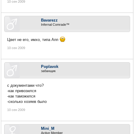
10 сен 2009
Bavarezz
Infernal Comrade™
Цвет не его, имхо, типа Апп
10 сен 2009
Poplavok
забанщик
с документами что?
-как привозился
-как таможился
-сколько хозяев было
10 сен 2009
Mini_M
Active Member