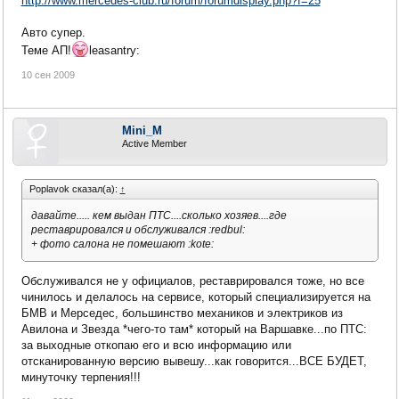
http://www.mercedes-club.ru/forum/forumdisplay.php?f=25
Авто супер.
Теме АП!
leasantry:
10 сен 2009
Mini_M
Active Member
Poplavok сказал(а):
↑
давайте..... кем выдан ПТС....сколько хозяев....где
реставрировался и обслуживался :redbul:
+ фото салона не помешают :kote:
Обслуживался не у официалов, реставрировался тоже, но все
чинилось и делалось на сервисе, который специализируется на
БМВ и Мерседес, большинство механиков и электриков из
Авилона и Звезда *чего-то там* который на Варшавке...по ПТС:
за выходные откопаю его и всю информацию или
отсканированную версию вывешу...как говорится...ВСЕ БУДЕТ,
минуточку терпения!!!