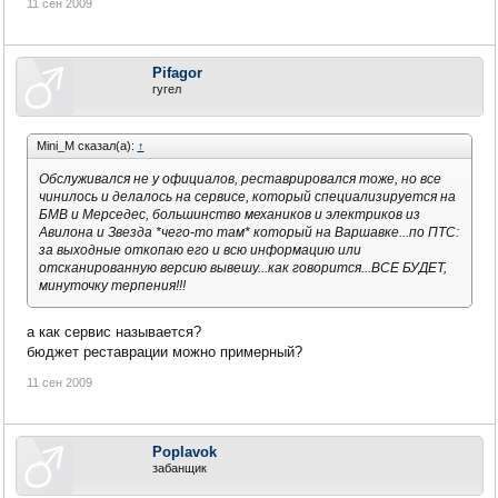
11 сен 2009
Pifagor
гугел
Mini_M сказал(а):
↑
Обслуживался не у официалов, реставрировался тоже, но все
чинилось и делалось на сервисе, который специализируется на
БМВ и Мерседес, большинство механиков и электриков из
Авилона и Звезда *чего-то там* который на Варшавке...по ПТС:
за выходные откопаю его и всю информацию или
отсканированную версию вывешу...как говорится...ВСЕ БУДЕТ,
минуточку терпения!!!
а как сервис называется?
бюджет реставрации можно примерный?
11 сен 2009
Poplavok
забанщик