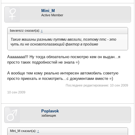
Mini_M
Active Member
bavarezz сказал(а):
↑
Такие машины разными путями ввозили, поэтому птс - это
чуть ли не основополагающий фактор в продаже
Аааааааа!!! Ну тогда обязательно посмотрю кем он выдан...я
просто таких подробностей не знала =)
А вообще тем кому реально интересен автомобиль советую
просто приехать и посмотреть...с документами вместе =)
Последнее редактирование:
10 сен 2009
10 сен 2009
Poplavok
забанщик
Mini_M сказал(а):
↑