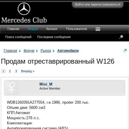
Войти или зарегистрироваться
Главная
Форум
Каталог
Пользователи
Поиск сообщений
Последние сообщения
Главная
Форум
Рынок
Автомобили
Продам отреставрированный W126
1
2
3
Вперёд >
Mini_M
Active Member
WDB1260391A277554, г.в.1986, пробег 200.тыс.
Объем двиг.:5600 см3
КПП:Автомат
Мощность:278 л.с.
Комплектация:
Антиблокировочная система (ABS)