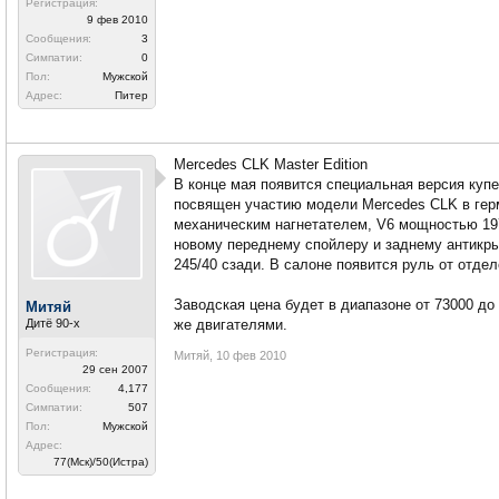
Регистрация:
9 фев 2010
Сообщения:
3
Симпатии:
0
Пол:
Мужской
Адрес:
Питер
Mercedes CLK Master Edition
В конце мая появится специальная версия купе
посвящен участию модели Mercedes CLK в герм
механическим нагнетателем, V6 мощностью 197
новому переднему спойлеру и заднему антикр
245/40 сзади. В салоне появится руль от отде
Заводская цена будет в диапазоне от 73000 до
Митяй
Дитё 90-х
же двигателями.
Регистрация:
Митяй
,
10 фев 2010
29 сен 2007
Сообщения:
4,177
Симпатии:
507
Пол:
Мужской
Адрес:
77(Мск)/50(Истра)