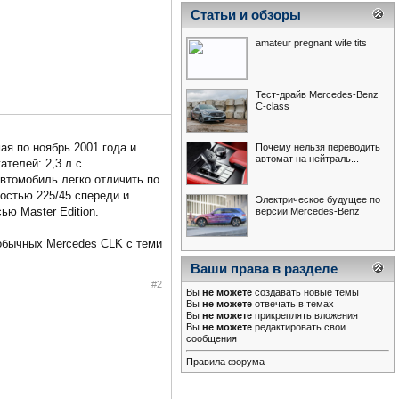
Статьи и обзоры
amateur pregnant wife tits
Тест-драйв Mercedes-Benz
С-class
ая по ноябрь 2001 года и
Почему нельзя переводить
автомат на нейтраль...
телей: 2,3 л с
втомобиль легко отличить по
остью 225/45 спереди и
Электрическое будущее по
ю Master Edition.
версии Mercedes-Benz
 обычных Mercedes CLK с теми
Ваши права в разделе
#2
Вы
не можете
создавать новые темы
Вы
не можете
отвечать в темах
Вы
не можете
прикреплять вложения
Вы
не можете
редактировать свои
сообщения
Правила форума