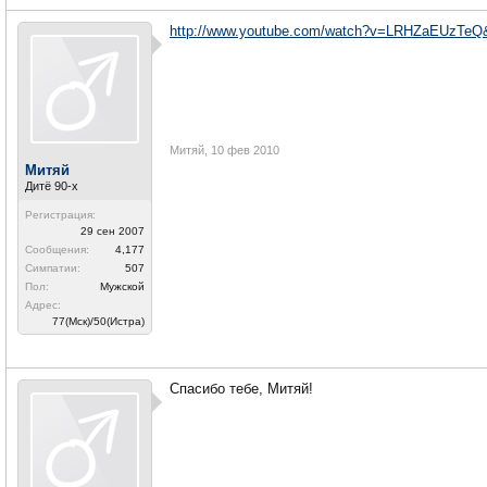
http://www.youtube.com/watch?v=LRHZaEUzTeQ&f
Митяй
,
10 фев 2010
Митяй
Дитё 90-х
Регистрация:
29 сен 2007
Сообщения:
4,177
Симпатии:
507
Пол:
Мужской
Адрес:
77(Мск)/50(Истра)
Спасибо тебе, Митяй!