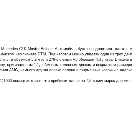
 Mercedes CLK Master Edition. Автомобиль будет продаваться только с м
анском чемпионате DTM. Под капотом можно увидеть один из трех двига
 л.с. и объемом 3,2 л или 279-сильный V8 объемом 4,3 литра. Внешне а
ылу, оригинальным 17-дюймовым колесным дискам и покрышкам размерн
ления AMG, немного другая обивка салона и фирменные коврики с надпись
 111000 немецких марок, что приблизительно на 7,5 тысяч марок дороже