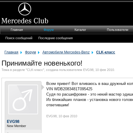
Главная
Форум
Каталог
Пользователи
Поиск сообщений
Последние сообщения
Главная
Форум
Автомобили Mercedes-Benz
CLK-класс
Принимайте новенького!
Тема в разделе "
CLK-класс
", создана пользователем
EVG98
,
10 фев 2010
.
Всем привет! Вот вливаюсь в ваш дружный кол
VIN WDB2083481T095425
Судя по расшифровке - это некий мастер эдишн
Из ближайших планов - установка нового голо
ответившим!
EVG98
,
10 фев 2010
EVG98
New Member