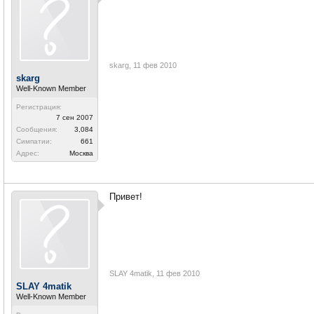
skarg
,
11 фев 2010
skarg
Well-Known Member
Регистрация:
7 сен 2007
Сообщения:
3,084
Симпатии:
661
Адрес:
Москва
Привет!
SLAY 4matik
,
11 фев 2010
SLAY 4matik
Well-Known Member