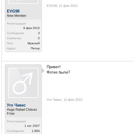
EVG98
,
11 фев 2010
EVG98
New Member
Регистрация:
9 фев 2010
Сообщения:
3
Симпатии:
0
Пол:
Мужской
Адрес:
Питер
Привет!
Фотке были?
Уго Чавес
,
11 фев 2010
Уго Чавес
Hugo Rafael Chávez
Frías
Регистрация:
1 окт 2007
Сообщения:
1,994