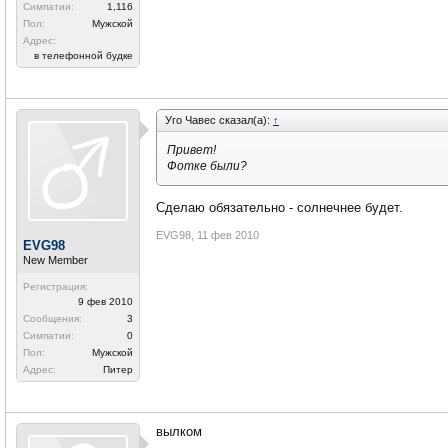
Симпатии:
1,116
Пол:
Мужской
Адрес:
в телефонной будке
Уго Чавес сказал(а):
↑
Привет!
Фотке были?
Сделаю обязательно - солнечнее будет.
EVG98
,
11 фев 2010
EVG98
New Member
Регистрация:
9 фев 2010
Сообщения:
3
Симпатии:
0
Пол:
Мужской
Адрес:
Питер
вылком