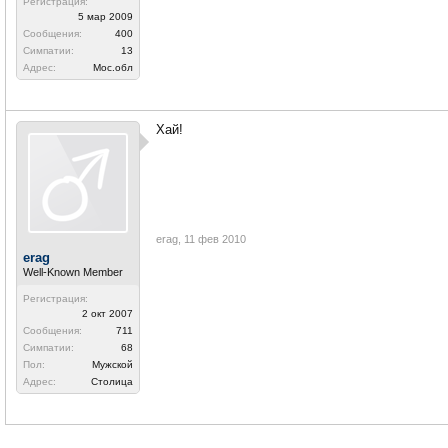
Регистрация:
5 мар 2009
Сообщения:
400
Симпатии:
13
Адрес:
Мос.обл
Хай!
erag
,
11 фев 2010
erag
Well-Known Member
Регистрация:
2 окт 2007
Сообщения:
711
Симпатии:
68
Пол:
Мужской
Адрес:
Столица