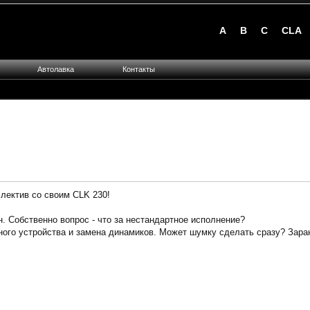
A
B
C
CLA
Автолавка
Контакты
лектив со своим CLK 230!
. Собственно вопрос - что за нестандартное исполнение?
вного устройства и замена динамиков. Может шумку сделать сразу? Зара