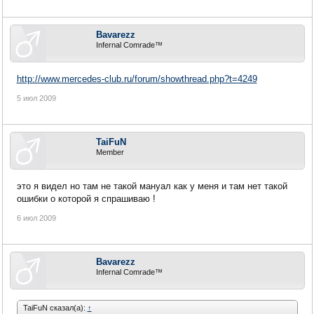
Bavarezz
Infernal Comrade™
http://www.mercedes-club.ru/forum/showthread.php?t=4249
5 июл 2009
TaiFuN
Member
это я видел но там не такой мануал как у меня и там нет такой
ошибки о которой я спрашиваю !
6 июл 2009
Bavarezz
Infernal Comrade™
TaiFuN сказал(а):
↑