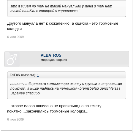
это я видел но там не такой мануал как у меня и там нет
такой ошибки о которой я спрашиваю !
Другого мануала нет к сожалению, а ошибка - это тормозные
колодки
6 июл 2009
ALBATROS
мерседес сервис
TaiFuN сказал(а):
↑
пишет на бартовом компьютере иконку с кругом и штришками
по кругу , а ниже надпись на немецком - bremsbelag uerschleiss !
Заранее спасибо
...второе слово написано не правильно,но по тексту
понятно....закончились тормозные колодки....
6 июл 2009