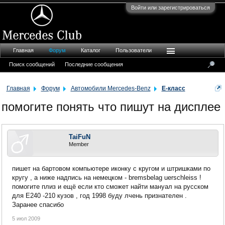
Войти или зарегистрироваться
Главная
Форум
Каталог
Пользователи
Поиск сообщений
Последние сообщения
Главная
Форум
Автомобили Mercedes-Benz
E-класс
помогите понять что пишут на дисплее
TaiFuN
Member
пишет на бартовом компьютере иконку с кругом и штришками по
кругу , а ниже надпись на немецком - bremsbelag uerschleiss !
помогите плиз и ещё если кто сможет найти мануал на русском
для E240 -210 кузов , год 1998 буду лчень признателен .
Заранее спасибо
5 июл 2009