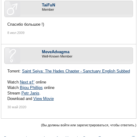
TaiFuN
Member
Спасибо большое !)
8 июл 2009
MeveAdvagma
Well-Known Member
Torrent:
Saint Seiya: The Hades Chapter - Sanctuary English Subbed
Watch
Next в†’
online
Watch
Bijou Phillips
online
Stream
Petr Janis
.
Download and
View Movie
30 май 2020
(Вы должны войти или зарегистрироваться, чтобы ответить.)