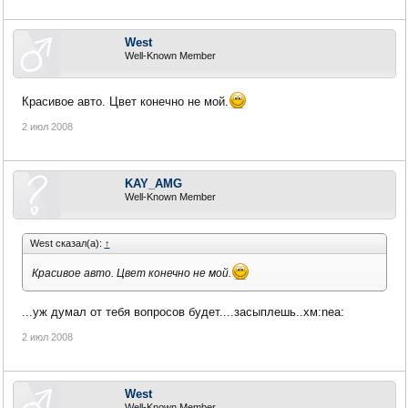
West
Well-Known Member
Красивое авто. Цвет конечно не мой.
2 июл 2008
KAY_AMG
Well-Known Member
West сказал(а):
↑
Красивое авто. Цвет конечно не мой.
...уж думал от тебя вопросов будет....засыплешь..хм:nea:
2 июл 2008
West
Well-Known Member