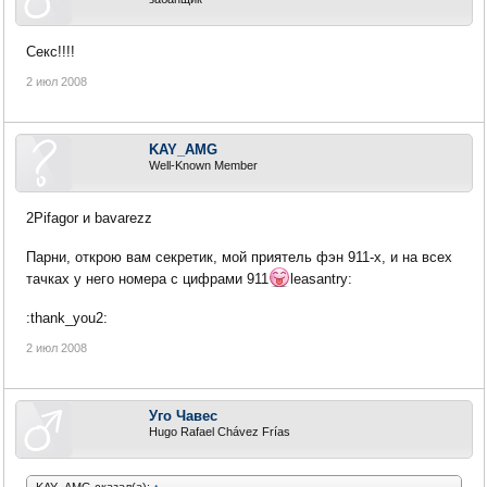
Секс!!!!
2 июл 2008
KAY_AMG
Well-Known Member
2Pifagor и bavarezz
Парни, открою вам секретик, мой приятель фэн 911-х, и на всех
тачках у него номера с цифрами 911
leasantry:
:thank_you2:
2 июл 2008
Уго Чавес
Hugo Rafael Chávez Frías