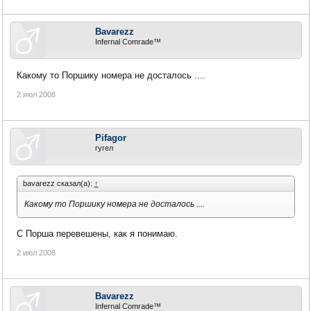
Bavarezz
Infernal Comrade™
Какому то Поршику номера не досталось ....
2 июл 2008
Pifagor
гугел
bavarezz сказал(а):
↑
Какому то Поршику номера не досталось ....
С Порша перевешены, как я понимаю.
2 июл 2008
Bavarezz
Infernal Comrade™