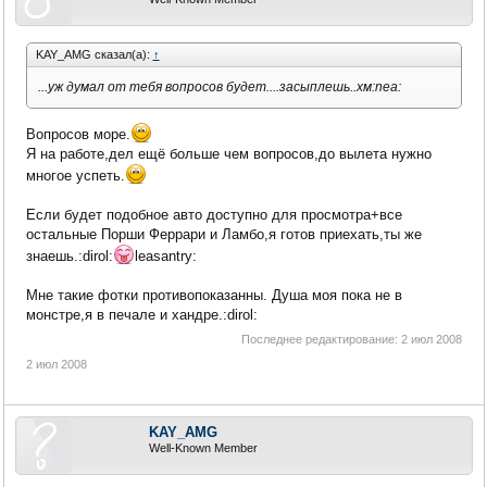
KAY_AMG сказал(а):
↑
...уж думал от тебя вопросов будет....засыплешь..хм:nea:
Вопросов море.
Я на работе,дел ещё больше чем вопросов,до вылета нужно
многое успеть.
Если будет подобное авто доступно для просмотра+все
остальные Порши Феррари и Ламбо,я готов приехать,ты же
знаешь.:dirol:
leasantry:
Мне такие фотки противопоказанны. Душа моя пока не в
монстре,я в печале и хандре.:dirol:
Последнее редактирование:
2 июл 2008
2 июл 2008
KAY_AMG
Well-Known Member