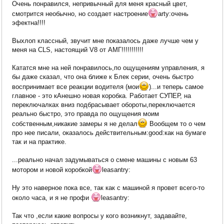
Очень понравился, непривычный для меня красный цвет,
смотрится необычно, но создает настроение
arty:очень
эфектна!!!!
Выхлоп классный, звучит мне показалось даже лучше чем у
меня на CLS, настоящий V8 от АМГ!!!!!!!!!!!
Кататся мне на ней понравилось,по ощущениям управления, я
бы даже сказал, что она ближе к Блек серии, очень быстро
воспринимает все реакции водителя (мои
)...и теперь самое
главное - это кАнешно новая коробка. Работает СУПЕР, на
переключалках вниз подбрасывает обороты,переключается
реально быстро, это правда по ощущения моим
собственным,никакие замеры я не делал
Вообщем то о чем
про нее писали, оказалось действительным:good:как на бумаге
так и на практике.
...реально начал задумываться о смене машины с новым 63
мотором и новой коробкой
leasantry:
Ну это наверное пока все, так как с машиной я провет всего-то
около часа, и я не профи
leasantry:
Так что ,если какие вопросы у кого возникнут, задавайте,