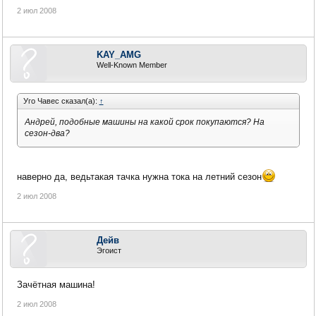
2 июл 2008
KAY_AMG
Well-Known Member
Уго Чавес сказал(а):
↑
Андрей, подобные машины на какой срок покупаются? На
сезон-два?
наверно да, ведьтакая тачка нужна тока на летний сезон
2 июл 2008
Дейв
Эгоист
Зачётная машина!
2 июл 2008