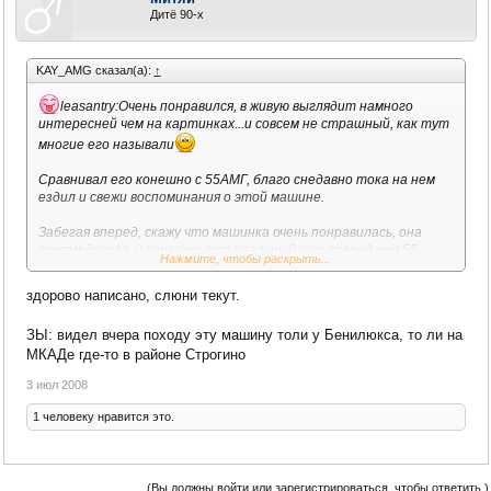
Дитё 90-х
KAY_AMG сказал(а):
↑
leasantry:Очень понравился, в живую выглядит намного
интересней чем на картинках...и совсем не страшный, как тут
многие его называли
Сравнивал его конешно с 55АМГ, благо снедавно тока на нем
ездил и свежи воспоминания о этой машине.
Забегая вперед, скажу что машинка очень понравилась, она
совсем другая, и канешно это реальный шаг вперед чем 55.
Нажмите, чтобы раскрыть...
Чуть другие настройки подвески, рулевого управления,
здорово написано, слюни текут.
тормозов...небольшие изменения по салону, новый команд , с
графикой как на 221 и 204 цешки:good: есть уже режим 3D для
ЗЫ: видел вчера походу эту машину толи у Бенилюкса, то ли на
нави. Сидушки как на старом, отличая тока в динамик пакете и
МКАДе где-то в районе Строгино
новых подголовниках с воздушным шарфиком (как работает не
пробовал), новый АМГ руль, в живую очень хорош и классно
3 июл 2008
ложится в руки, очень удобно расположены лепестки
переключения коробкой на руле. Надо сказать , что после Блек
1 человеку нравится это.
серии, АМГ наконец-то научились делать правильные и салое
главное удобные для управления рули:good:
Несколько видоизмененые кнопки по всей машине, тоже
создают ощущения новизны. Новый модуль на тонеле
(Вы должны войти или зарегистрироваться, чтобы ответить.)