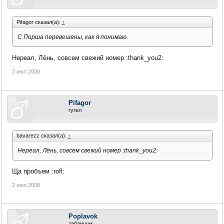
Pifagor сказал(а):
↑
С Порша перевешены, как я понимаю.
Нереал, Лёнь, совсем свежий номер :thank_you2:
2 июл 2008
Pifagor
гугел
bavarezz сказал(а):
↑
Нереал, Лёнь, совсем свежий номер :thank_you2:
Ща пробъем :rofl:
2 июл 2008
Poplavok
забанщик