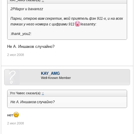
KAY_AMG сказал(а):
↑
2Pifagor и bavarezz
Парни, открою вам секретик, мой приятель фэн 911-х, и на всех
тачках у него номера с цифрами 911
leasantry:
:thank_you2:
Не А. Иншаков случайно?
2 июл 2008
KAY_AMG
Well-Known Member
Уго Чавес сказал(а):
↑
Не А. Иншаков случайно?
нет
2 июл 2008