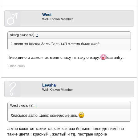
West
Well-Known Member
skarg сказал(а):
↑
1 июля на Коста дель Соль +40 в тени было:dirol:
Пиво,вино и хамончик меня спасут в такую жару.
leasantry:
2 июл 2008
Levsha
Well-Known Member
West сказал(а):
↑
Красивое авто. Цвет конечно не мой.
а мне кажется таким тачкам как раз больше подходят именно
такие цвета : красный , желтый и тд. пестрые кароче