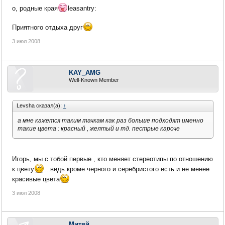
о, родные края
leasantry:
Приятного отдыха друг
3 июл 2008
KAY_AMG
Well-Known Member
Levsha сказал(а):
↑
а мне кажется таким тачкам как раз больше подходят именно
такие цвета : красный , желтый и тд. пестрые кароче
Игорь, мы с тобой первые , кто меняет стереотипы по отношению
к цвету
...ведь кроме черного и серебристого есть и не менее
красивые цвета
3 июл 2008
Митяй