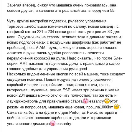
Забегая вперед, скажу что машинка очень понравилась, она
совсем другая, и канешно это реальный шаг вперед чем 55.
Чуть другие настройки подвески, рулевого управления,
тормозов...небольшие изменения по салону, новый команд , с
графикой как на 221 и 204 цешки:good: есть уже режим 3D для
нави. Сидушки как на старом, отличая тока в динамик пакете и
новых подголовниках с воздушным шарфиком (как работает не
пробовал), новый АМГ руль, в живую очень хорош и классно
ложится в руки, очень удобно расположены лепестки
переключения коробкой на руле. Надо сказать , что после Блек
серии, АМГ наконец-то научились делать правильные и салое
главное удобные для управления рули:good:
Несколько видоизмененые кнопки по всей машине, тоже создают
ощущения новизны. Новый модуль на тонеле управления
коробкой и всеми настройками...поигрался я этим, очень
интересная штуковина, режим ESP имеет три режима и как на
новой 204 цешки можно отключить полностью, так же есть и
лаундж-контроль для правильного старта
leasantry
этот
режим не попробовал, машинка еще новая, прошла1000km
)
Сама тачка была на фуле и с доп Perfomas Paket, который в
себя включает внешние карбоновые детали и тормозилки
увеличенного диаметра
leasantry: