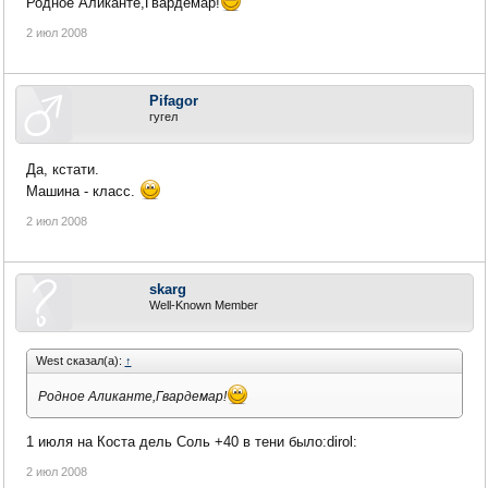
Родное Аликанте,Гвардемар!
2 июл 2008
Pifagor
гугел
Да, кстати.
Машина - класс.
2 июл 2008
skarg
Well-Known Member
West сказал(а):
↑
Родное Аликанте,Гвардемар!
1 июля на Коста дель Соль +40 в тени было:dirol:
2 июл 2008