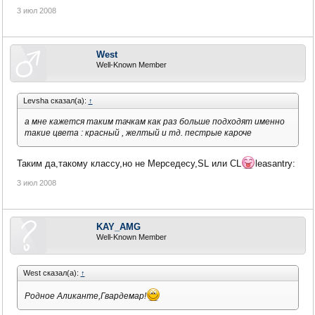
3 июл 2008
West
Well-Known Member
Levsha сказал(а):
↑
а мне кажется таким тачкам как раз больше подходят именно
такие цвета : красный , желтый и тд. пестрые кароче
Таким да,такому классу,но не Мерседесу,SL или CL
leasantry:
3 июл 2008
KAY_AMG
Well-Known Member
West сказал(а):
↑
Родное Аликанте,Гвардемар!