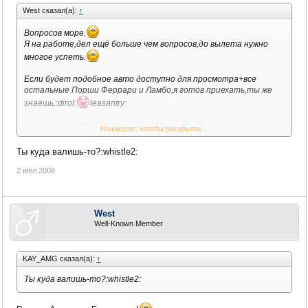
West сказал(а):
↑
Вопросов море.
Я на работе,дел ещё больше чем вопросов,до вылета нужно
многое успеть.
Если будет подобное авто доступно для просмотра+все
остальные Порши Феррари и Ламбо,я готов приехать,ты же
знаешь.:dirol:
leasantry:
Мне такие фотки противопоказанны. Душа моя пока не в
Нажмите, чтобы раскрыть...
монстре,я в печале и хандре.:dirol:
Ты куда валишь-то?:whistle2:
2 июл 2008
West
Well-Known Member
KAY_AMG сказал(а):
↑
Ты куда валишь-то?:whistle2: