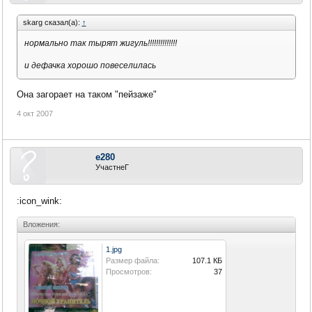
skarg сказал(а):
↑
нормально так тырят жигуль!!!!!!!!!!!!!!
и дефачка хорошо повеселилась
Она загорает на таком "пейзаже"
4 окт 2007
e280
УчастнеГ
:icon_wink:
Вложения:
1.jpg
Размер файла:
107.1 КБ
Просмотров:
37