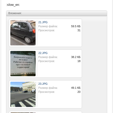
:slow_en:
Вложения:
21.JPG
Размер файла:
59.5 КБ
Просмотров:
31
22.JPG
Размер файла:
38.2 КБ
Просмотров:
18
23.JPG
Размер файла:
49.1 КБ
Просмотров:
20