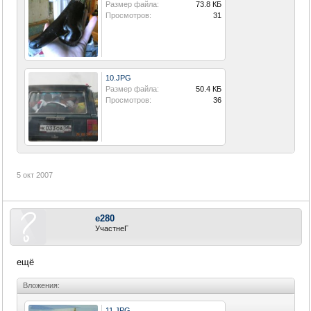
Размер файла:
73.8 КБ
Просмотров:
31
10.JPG
Размер файла:
50.4 КБ
Просмотров:
36
5 окт 2007
e280
УчастнеГ
ещё
Вложения:
11.JPG