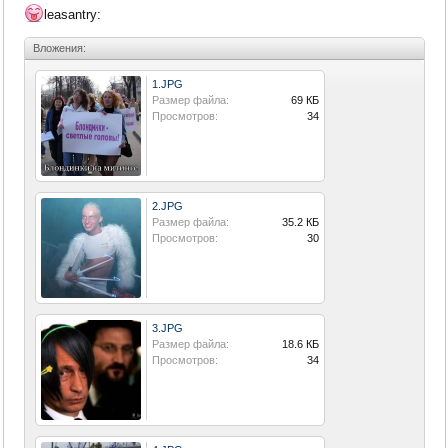
leasantry:
Вложения:
1.JPG
Размер файла:
69 КБ
Просмотров:
34
2.JPG
Размер файла:
35.2 КБ
Просмотров:
30
3.JPG
Размер файла:
18.6 КБ
Просмотров:
34