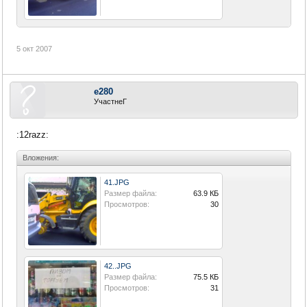
5 окт 2007
e280
УчастнеГ
:12razz:
Вложения:
41.JPG
Размер файла:
63.9 КБ
Просмотров:
30
42..JPG
Размер файла:
75.5 КБ
Просмотров:
31