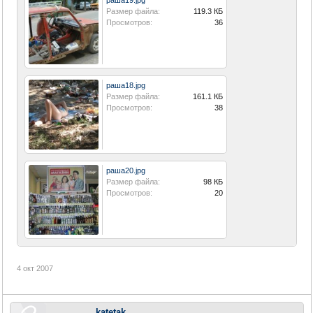
Размер файла:
119.3 КБ
Просмотров:
36
раша18.jpg
Размер файла:
161.1 КБ
Просмотров:
38
раша20.jpg
Размер файла:
98 КБ
Просмотров:
20
4 окт 2007
katetak