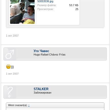
50053536.jpg
Размер файла:
53.7 КБ
Просмотров:
25
1 окт 2007
Уго Чавес
Hugo Rafael Chávez Frías
)))
1 окт 2007
STALKER
Заблокирован
West сказал(а):
↑