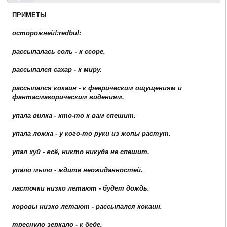
ПРИМЕТЫ
осторожней!:redbul:
рассыпалась соль - к ссоре.
рассыпался сахар - к миру.
рассыпался кокаин - к феерическим ощущениям и
фантасмагорическим видениям.
упала вилка - кто-то к вам спешит.
упала ложка - у кого-то руки из жопы растут.
упал хуй - всё, никто никуда не спешит.
упало мыло - ждите неожиданностей.
ласточки низко летают - будет дождь.
коровы низко летают - рассыпался кокаин.
треснуло зеркало - к беде.