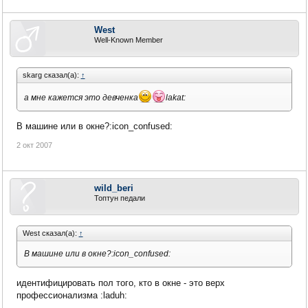
West
Well-Known Member
skarg сказал(а):
↑
а мне кажется это девченка
lakat:
В машине или в окне?:icon_confused:
2 окт 2007
wild_beri
Топтун педали
West сказал(а):
↑
В машине или в окне?:icon_confused:
идентифицировать пол того, кто в окне - это верх
профессионализма :laduh: