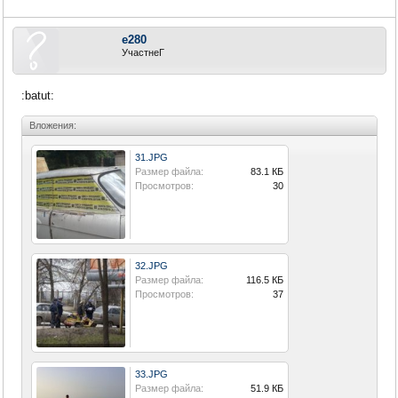
e280
УчастнеГ
:batut:
Вложения:
31.JPG
Размер файла:
83.1 КБ
Просмотров:
30
32.JPG
Размер файла:
116.5 КБ
Просмотров:
37
33.JPG
Размер файла:
51.9 КБ