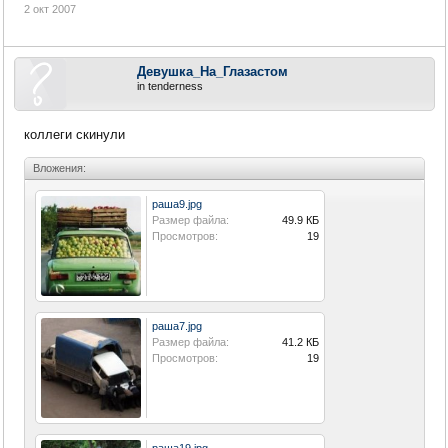
2 окт 2007
Девушка_На_Глазастом
in tenderness
коллеги скинули
Вложения:
раша9.jpg
Размер файла:
49.9 КБ
Просмотров:
19
раша7.jpg
Размер файла:
41.2 КБ
Просмотров:
19
раша19.jpg