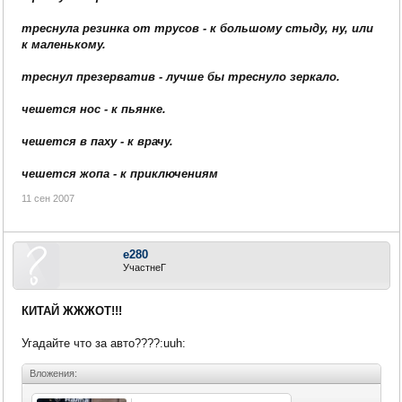
треснула резинка от трусов - к большому стыду, ну, или
к маленькому.
треснул презерватив - лучше бы треснуло зеркало.
чешется нос - к пьянке.
чешется в паху - к врачу.
чешется жопа - к приключениям
11 сен 2007
e280
УчастнеГ
КИТАЙ ЖЖЖОТ!!!
Угадайте что за авто????:uuh:
Вложения: