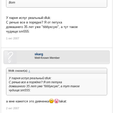
Вот
У парня испуг реальный:dluk:
С речью все в порядке? Я от петуха
домашнего 35 лет уже "бббуксую", а тут такое
чудище:sm555:
1 окт 2007
skarg
Well-Known Member
Wolk сказал(а):
↑
У парня испуг реальный:dluk:
С речью все в порядке? Я от петуха
домашнего 35 лет уже "бббуксую", а тут такое
чудище:sm555:
а мне кажется это девченка
lakat:
2 окт 2007