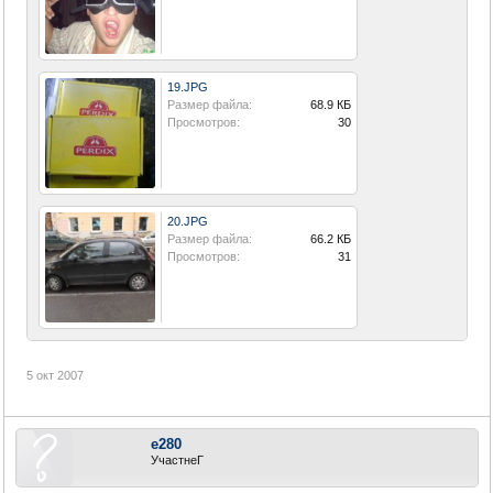
19.JPG
Размер файла:
68.9 КБ
Просмотров:
30
20.JPG
Размер файла:
66.2 КБ
Просмотров:
31
5 окт 2007
e280
УчастнеГ