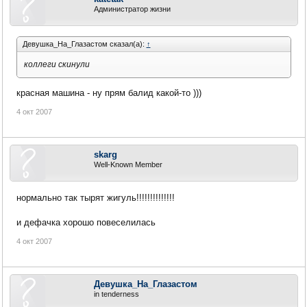
Администратор жизни
Девушка_На_Глазастом сказал(а):
↑
коллеги скинули
красная машина - ну прям балид какой-то )))
4 окт 2007
skarg
Well-Known Member
нормально так тырят жигуль!!!!!!!!!!!!!!
и дефачка хорошо повеселилась
4 окт 2007
Девушка_На_Глазастом
in tenderness