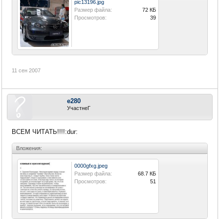
pic13196.jpg
Размер файла:
72 КБ
Просмотров:
39
11 сен 2007
e280
УчастнеГ
ВСЕМ ЧИТАТЬ!!!!:dur:
Вложения:
0000gfxg.jpeg
Размер файла:
68.7 КБ
Просмотров:
51