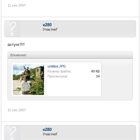
11 сен 2007
e280
УчастнеГ
ахтунг!!!!
Вложения:
untitled.JPG
Размер файла:
49 КБ
Просмотров:
34
11 сен 2007
e280
УчастнеГ