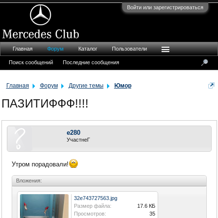
Войти или зарегистрироваться
Главная
Форум
Каталог
Пользователи
Поиск сообщений
Последние сообщения
Главная
Форум
Другие темы
Юмор
ПАЗИТИФФФ!!!!
e280
УчастнеГ
Утром порадовали!
Вложения:
32e743727563.jpg
Размер файла:
17.6 КБ
Просмотров:
35