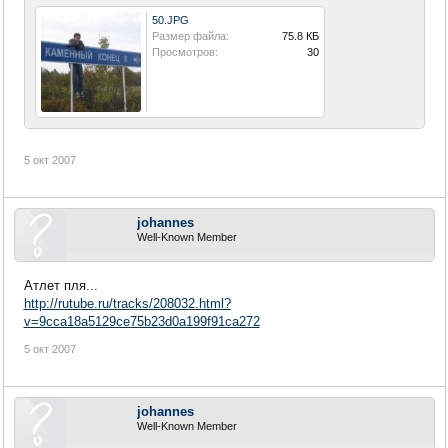
50.JPG
Размер файла:
75.8 КБ
Просмотров:
30
5 окт 2007
johannes
Well-Known Member
Атлет пля...
http://rutube.ru/tracks/208032.html?
v=9cca18a5129ce75b23d0a199f91ca272
5 окт 2007
johannes
Well-Known Member