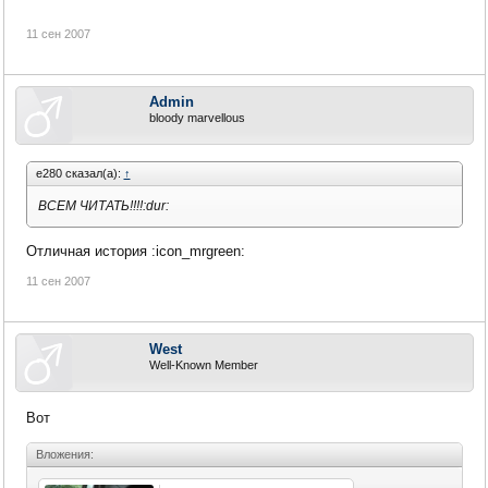
11 сен 2007
Admin
bloody marvellous
e280 сказал(а):
↑
ВСЕМ ЧИТАТЬ!!!!:dur:
Отличная история :icon_mrgreen:
11 сен 2007
West
Well-Known Member
Вот
Вложения: