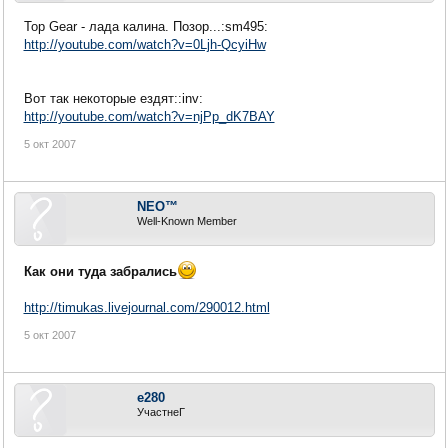
Top Gear - лада калина. Позор...:sm495:
http://youtube.com/watch?v=0Ljh-QcyiHw
Вот так некоторые ездят::inv:
http://youtube.com/watch?v=njPp_dK7BAY
5 окт 2007
NEO™
Well-Known Member
Как они туда забрались
http://timukas.livejournal.com/290012.html
5 окт 2007
e280
УчастнеГ