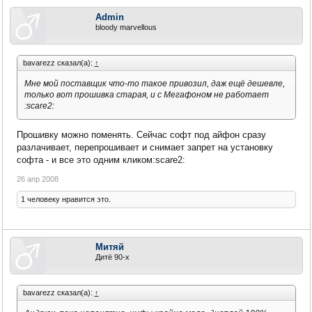
Admin
bloody marvellous
bavarezz сказал(а):
↑
Мне мой поставщик что-то такое привозил, даж ещё дешевле,
только вот прошивка старая, и с Мегафоном не работает
:scare2:
Прошивку можно поменять. Сейчас софт под айфон сразу
разлачивает, перепрошивает и снимает запрет на установку
софта - и все это одним кликом:scare2:
26 апр 2008
1 человеку нравится это.
Митяй
Дитё 90-х
bavarezz сказал(а):
↑