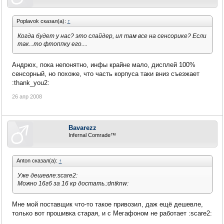
Poplavok сказал(а):
↑
Когда будет у нас? это слайдер, ил там все на сенсорике? Если
так...то фтоппку его....
Андрюх, пока непонятно, инфы крайне мало, дисплей 100%
сенсорный, но похоже, что часть корпуса таки вниз съезжает
:thank_you2:
26 апр 2008
Bavarezz
Infernal Comrade™
Anton сказал(а):
↑
Уже дешевле:scare2:
Можно 16гб за 16 кр достать.:dntknw:
Мне мой поставщик что-то такое привозил, даж ещё дешевле,
только вот прошивка старая, и с Мегафоном не работает :scare2: