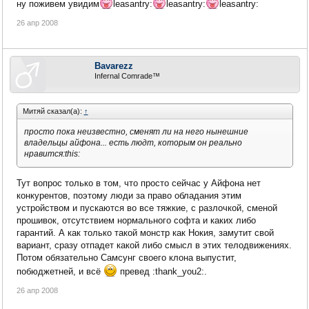
ну поживем увидим
leasantry:
leasantry:
leasantry:
26 апр 2008
Bavarezz
Infernal Comrade™
Митяй сказал(а):
↑
просто пока неизвестно, сменят ли на него нынешние
владельцы айфона... есть людт, которым он реально
нравится:this:
Тут вопрос только в том, что просто сейчас у Айфона нет
конкурентов, поэтому люди за право обладания этим
устройством и пускаются во все тяжкие, с разлочкой, сменой
прошивок, отсутствием нормального софта и каких либо
гарантий. А как только такой монстр как Нокия, замутит свой
вариант, сразу отпадет какой либо смысл в этих телодвижениях.
Потом обязательно Самсунг своего клона выпустит,
побюджетней, и всё
превед :thank_you2:.
26 апр 2008