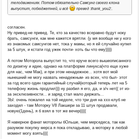
телодвижениях. Потом обязательно Самсунг своего клона
выпустит, побюджетней, и всё
превед :thank_you2:.
согласен.
Ну привед-не привед. Те, кто за качество всеравно будут ноку
брать, самсунги, как мне кажется врятли. (у мя вообще ни у кого
из знакомых самсунгов нет, тока у мамы, но я ей случайно купил
за 5 штук, и кстати год ужек почти- хоть бы что ему)))))
А потом Моторола выпустит то, что круче всего вышеописанного
по дизигну и идее, однако на платформе линукса(что еще хуже
для нас, чем Мак), и при этом ненадежное... хотя вот мой
нынешний не могу назвать ненадежным- из всех, что был- этот
за год всего один гарантийный случай(который теперь лет на 5
телефону жизнь продлил))) ну разбил я его, да, и з/ч нет(( эт из-
за эксклюзивности... и заряд стал мало держать...
ЗЫ: очень пожалел на той неделе, что три дня на ххх-клуб не
заходил - там Моторку V8 Лакшери за 11 штук продавали,
новую(1день), я б взял в тот же вечер(((((
Я наверное фанат моторолы бОльше, чем мерседеса, так как
разумом покупку мерса я пока откладываю, а моторку в любой
момент могу взять((((