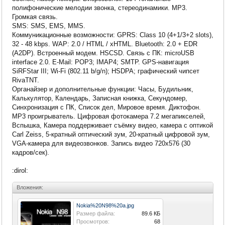
полифонические мелодии звонка, стереодинамики. MP3.
Громкая связь.
SMS: SMS, EMS, MMS.
Коммуникационные возможности: GPRS: Class 10 (4+1/3+2 slots),
32 - 48 kbps. WAP: 2.0 / HTML / xHTML. Bluetooth: 2.0 + EDR
(A2DP). Встроенный модем. HSCSD. Связь с ПК: microUSB
interface 2.0. E-Mail: POP3; IMAP4; SMTP. GPS-навигация
SiRFStar III; Wi-Fi (802.11 b/g/n); HSDPA; графический чипсет
RivaTNT.
Органайзер и дополнительные функции: Часы, Будильник,
Калькулятор, Календарь, Записная книжка, Секундомер,
Синхронизация с ПК, Список дел, Мировое время. Диктофон.
МР3 проигрыватель. Цифровая фотокамера 7.2 мегапикселей,
Вспышка, Камера поддерживает съёмку видео, камера с оптикой
Carl Zeiss, 5-кратный оптический зум, 20-кратный цифровой зум,
VGA-камера для видеозвонков. Запись видео 720х576 (30
кадров/сек).
:dirol:
Вложения:
Nokia%20N98%20a.jpg
Размер файла:
89.6 КБ
Просмотров:
68