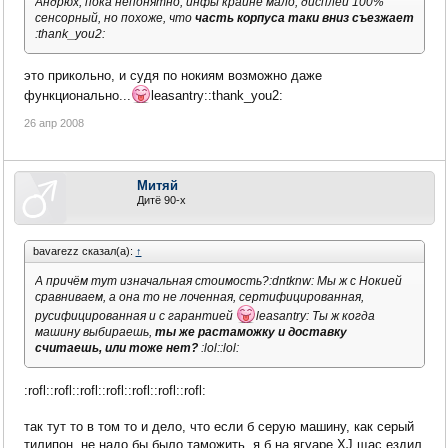
Андрюх, пока непонятно, инфы крайне мало, дисплей 100%
сенсорный, но похоже, что
часть корпуса таки вниз съезжает
:thank_you2:
это прикольно, и судя по нокиям возможно даже
функционально...
leasantry::thank_you2:
26 апр 2008
Митяй
Дитё 90-х
bavarezz сказал(а):
↑
А причём тут изначальная стоимость?:dntknw: Мы ж с Нокией
сравниваем, а она то не лоченная, сертифицированная,
русифицированная и с гарантией
leasantry: Ты ж когда
машину выбираешь,
ты же растаможку и доставку
считаешь, или тоже нет?
:lol::lol:
:rofl::rofl::rofl::rofl::rofl::rofl::rofl:
так тут то в том то и дело, что если б серую машину, как серый
тилипон, не надо бы было таможить, я б на ягуаре XJ щас ездил