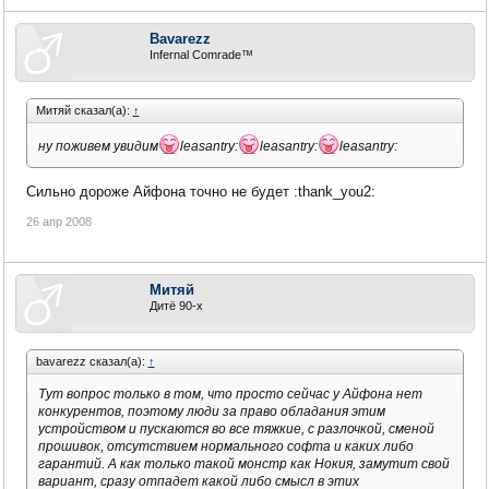
Bavarezz
Infernal Comrade™
Митяй сказал(а):
↑
ну поживем увидим
leasantry:
leasantry:
leasantry:
Сильно дороже Айфона точно не будет :thank_you2:
26 апр 2008
Митяй
Дитё 90-х
bavarezz сказал(а):
↑
Тут вопрос только в том, что просто сейчас у Айфона нет
конкурентов, поэтому люди за право обладания этим
устройством и пускаются во все тяжкие, с разлочкой, сменой
прошивок, отсутствием нормального софта и каких либо
гарантий. А как только такой монстр как Нокия, замутит свой
вариант, сразу отпадет какой либо смысл в этих