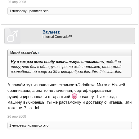
26 апр 2008
1 человеку нравится это.
Bavarezz
Infernal Comrade™
Митяй сказал(а):
↑
Ну я как раз имел ввиду изначальную стоимость
, подобно
тому, что два в одни руки. с разлочкой, например, отец моей
возлюбленной ваще за 39 в январе брал:this::this::this::this::this:
А причём тут изначальная стоимость?:dntknw: Мы ж с Нокией
сравниваем, а она то не лоченная, сертифицированная,
русифицированная и с гарантией
leasantry: Ты ж когда
машину выбираешь, ты же растаможку и доставку считаешь, или
тоже нет? :lol::lol:
26 апр 2008
1 человеку нравится это.