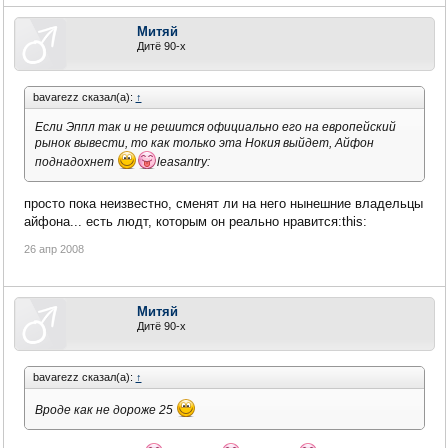
Митяй
Дитё 90-х
bavarezz сказал(а):
↑
Если Эппл так и не решится официально его на европейский
рынок вывести, то как только эта Нокия выйдет, Айфон
поднадохнет
leasantry:
просто пока неизвестно, сменят ли на него нынешние владельцы
айфона... есть людт, которым он реально нравится:this:
26 апр 2008
Митяй
Дитё 90-х
bavarezz сказал(а):
↑
Вроде как не дороже 25