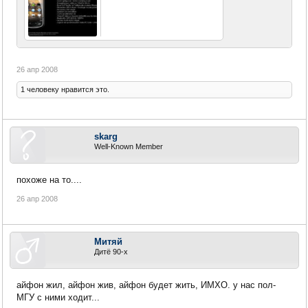
26 апр 2008
1 человеку нравится это.
skarg
Well-Known Member
похоже на то....
26 апр 2008
Митяй
Дитё 90-х
айфон жил, айфон жив, айфон будет жить, ИМХО. у нас пол-
МГУ с ними ходит...