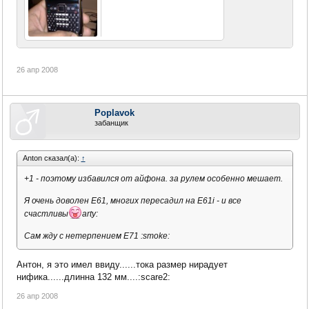
26 апр 2008
Poplavok
забанщик
Anton сказал(а):
↑
+1 - поэтому избавился от айфона. за рулем особенно мешает.
Я очень доволен Е61, многих пересадил на Е61i - и все
счастливы
arty:
Сам жду с нетерпением E71 :smoke:
Антон, я это имел ввиду......тока размер нирадует
нифика......длинна 132 мм....:scare2:
26 апр 2008