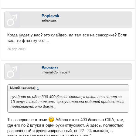
Poplavok
забанщик
Когда будет у нас? это слайдер, ил там все на сенсорике? Если
так...то фтоппку его....
26 апр 2008
Bavarezz
Infernal Comrade™
Митяй сказал(а):
↑
ну айпон по идее 300-400 баксов стоит, а нокиа не станет за
15 штук такой толкать- сразу половина моделей продаваться
перестанут, это факт...
Ты наверно не в теме
Айфон стоит 400 баксов в США, там,
где его по 2 штуки в одни руки отпускают. А здесь, полностью
разлоченный и русифицированный, он 22 - 24 выходит, в