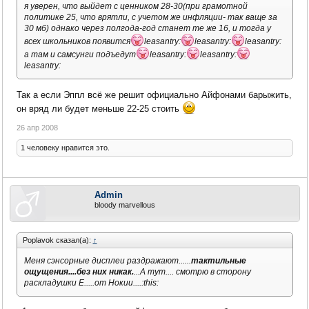
я уверен, что выйдет с ценником 28-30(при грамотной
политике 25, что врятли, с учетом же инфляции- так ваще за
30 мб) однако через полгода-год станет те же 16, и тогда у
всех школьников появится
leasantry:
leasantry:
leasantry:
а там и самсунги подъедут
leasantry:
leasantry:
leasantry:
Так а если Эппл всё же решит официально Айфонами барыжить,
он вряд ли будет меньше 22-25 стоить
26 апр 2008
1 человеку нравится это.
Admin
bloody marvellous
Poplavok сказал(а):
↑
Меня сэнсорные дисплеи раздражают......
тактильные
ощущения....без них никак.
...А тут.... смотрю в сторону
раскладушки Е.....от Нокии....:this: