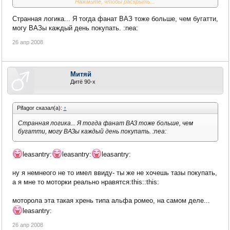
Нажмите, чтобы раскрыть...
ненадежное... хотя вот мой нынешний не могу назвать
ненадежным- из всех, что был- этот за год всего один
Странная логика... Я тогда фанат ВАЗ тоже больше, чем бугатти,
гарантийный случай(который теперь лет на 5 телефону
жизнь продлил))) ну разбил я его, да, и з/ч нет(( эт из-за
могу ВАЗы каждый день покупать. :nea:
эксклюзивности... и заряд стал мало держать...
26 апр 2008
ЗЫ: очень пожалел на той неделе, что три дня на ххх-клуб не
заходил - там Моторку V8 Лакшери за 11 штук продавали,
новую(1день), я б взял в тот же вечер(((((
Митяй
Я наверное фанат моторолы бОльше, чем мерседеса, так
Дитё 90-х
как разумом покупку мерса я пока откладываю, а моторку в
любой момент могу взять((((
Pifagor сказал(а):
↑
ну айпон по идее 300-400 баксов стоит, а нокиа не станет за
Странная логика... Я тогда фанат ВАЗ тоже больше, чем
15 штук такой толкать- сразу половина моделей продаваться
бугатти, могу ВАЗы каждый день покупать. :nea:
перестанут, это факт...
leasantry:
leasantry:
leasantry:
ну я немнеого не то имел ввиду- ты же не хочешь тазы покупать,
а я мне то моторки реально нравятся:this::this:
моторола эта такая хрень типа альфа ромео, на самом деле...
leasantry:
26 апр 2008