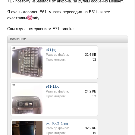
+1 - поэтому избавился от айфона. за рулем особенно мешает.
Я очень доволен Е61, многих пересадил на Е61i - и все
счастливы
arty:
Сам жду с нетерпением E71 :smoke:
Вложения:
e71.jpg
Размер файла:
32.6 КБ
Просмотров:
32
e71-1.jpg
Размер файла:
24.2 КБ
Просмотров:
33
pic_6562_1.jpg
Размер файла:
32.2 КБ
Просмотров:
19