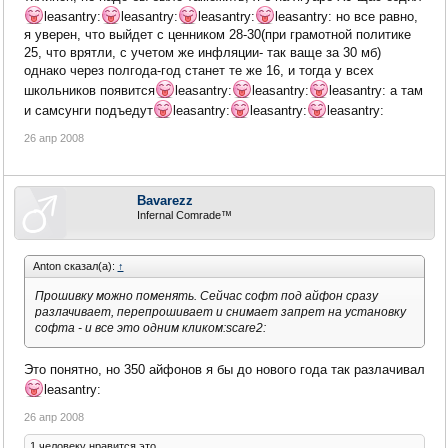
leasantry:
leasantry:
leasantry:
leasantry: но все равно,
я уверен, что выйдет с ценником 28-30(при грамотной политике
25, что врятли, с учетом же инфляции- так ваще за 30 мб)
однако через полгода-год станет те же 16, и тогда у всех
школьников появится
leasantry:
leasantry:
leasantry: а там
и самсунги подъедут
leasantry:
leasantry:
leasantry:
26 апр 2008
Bavarezz
Infernal Comrade™
Anton сказал(а):
↑
Прошивку можно поменять. Сейчас софт под айфон сразу
разлачивает, перепрошивает и снимает запрет на установку
софта - и все это одним кликом:scare2:
Это понятно, но 350 айфонов я бы до нового года так разлачивал
leasantry:
26 апр 2008
1 человеку нравится это.