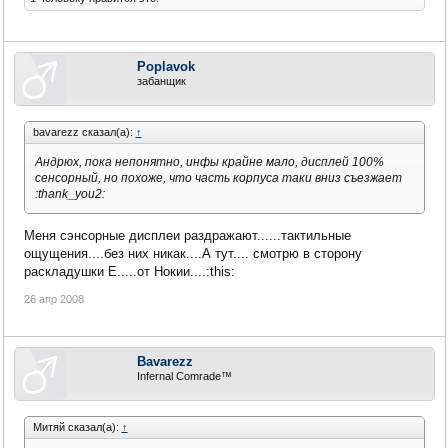
Poplavok
забанщик
bavarezz сказал(а):
↑
Андрюх, пока непонятно, инфы крайне мало, дисплей 100%
сенсорный, но похоже, что часть корпуса таки вниз съезжает
:thank_you2:
Меня сэнсорные дисплеи раздражают......тактильные
ощущения....без них никак....А тут.... смотрю в сторону
раскладушки Е.....от Нокии....:this:
26 апр 2008
Bavarezz
Infernal Comrade™
Митяй сказал(а):
↑