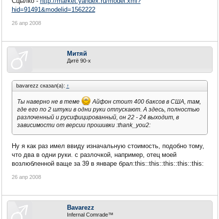
Сцылко -
http://market.yandex.ru/model.xml?
hid=91491&modelid=1562222
26 апр 2008
Митяй
Дитё 90-х
bavarezz сказал(а):
↑
Ты наверно не в теме
Айфон стоит 400 баксов в США, там,
где его по 2 штуки в одни руки отпускают. А здесь, полностью
разлоченный и русифицированный, он 22 - 24 выходит, в
зависимости от версии прошивки :thank_you2:
Ну я как раз имел ввиду изначальную стоимость, подобно тому,
что два в одни руки. с разлочкой, например, отец моей
возлюбленной ваще за 39 в январе брал:this::this::this::this::this:
26 апр 2008
Bavarezz
Infernal Comrade™