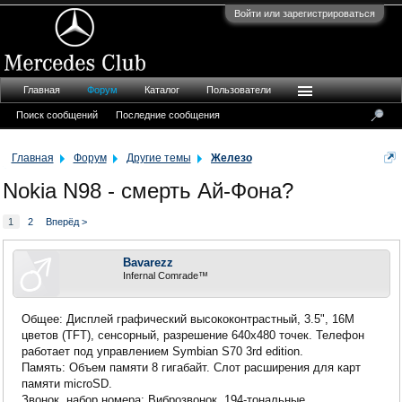
Войти или зарегистрироваться
Главная
Форум
Каталог
Пользователи
Поиск сообщений
Последние сообщения
Главная
Форум
Другие темы
Железо
Nokia N98 - смерть Ай-Фона?
1
2
Вперёд >
Bavarezz
Infernal Comrade™
Общее: Дисплей графический высококонтрастный, 3.5", 16М
цветов (TFT), сенсорный, разрешение 640х480 точек. Телефон
работает под управлением Symbian S70 3rd edition.
Память: Объем памяти 8 гигабайт. Слот расширения для карт
памяти miсroSD.
Звонок, набор номера: Виброзвонок. 194-тональные