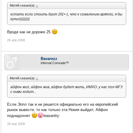
Митяй сказал(а):
↑
кстати если стоить буит 20(+-), что к сожалению врятли, я бы
купил))))))))
Вроде как не дороже 25
26 апр 2008
Bavarezz
Infernal Comrade™
Митяй сказал(а):
↑
айфон жил, айфон жив, айфон будет жить, ИМХО. у нас пол-МГУ
с ними ходит...
Если Эппл так и не решится официально его на европейский
рынок вывести, то как только эта Нокия выйдет, Айфон
поднадохнет
leasantry:
26 апр 2008