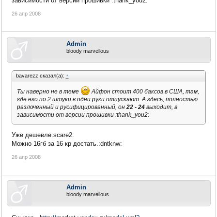
зависимости от версии прошивки :thank_you2:
26 апр 2008
Admin
bloody marvellous
bavarezz сказал(а):
↑
Ты наверно не в теме
Айфон стоит 400 баксов в США, там,
где его по 2 штуки в одни руки отпускают. А здесь, полностью
разлоченный и русифицированный, он
22 - 24
выходит, в
зависимости от версии прошивки :thank_you2:
Уже дешевле:scare2:
Можно 16гб за 16 кр достать.:dntknw:
26 апр 2008
Admin
bloody marvellous