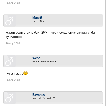
26 апр 2008
Митяй
Дитё 90-х
кстати если стоить буит 20(+-), что к сожалению врятли, я бы
купил))))))))
26 апр 2008
West
Well-Known Member
Гут аппарат.
26 апр 2008
Bavarezz
Infernal Comrade™