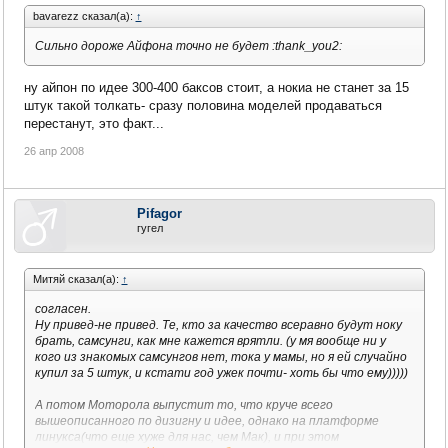
bavarezz сказал(а):
↑
Сильно дороже Айфона точно не будет :thank_you2:
ну айпон по идее 300-400 баксов стоит, а нокиа не станет за 15
штук такой толкать- сразу половина моделей продаваться
перестанут, это факт...
26 апр 2008
Pifagor
гугел
Митяй сказал(а):
↑
согласен.
Ну привед-не привед. Те, кто за качество всеравно будут ноку
брать, самсунги, как мне кажется врятли. (у мя вообще ни у
кого из знакомых самсунгов нет, тока у мамы, но я ей случайно
купил за 5 штук, и кстати год ужек почти- хоть бы что ему)))))
А потом Моторола выпустит то, что круче всего
вышеописанного по дизигну и идее, однако на платформе
линукса(что еще хуже для нас, чем Мак), и при этом