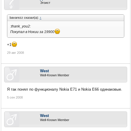
Эгоист
bavarezz сказал(а):
↑
:thank_you2:
Покупал в Нокии за 19900
+1
29 авг 2008
West
Well-Known Member
Я так понял по функционалу Nokia E71 и Nokia E66 одинаковые.
5 сен 2008
West
Well-Known Member