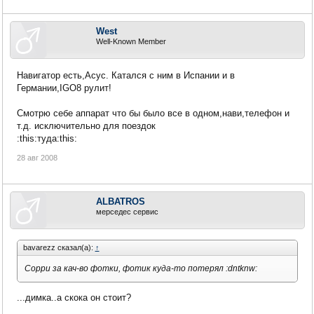
West
Well-Known Member
Навигатор есть,Асус. Катался с ним в Испании и в
Германии,IGO8 рулит!
Смотрю себе аппарат что бы было все в одном,нави,телефон и
т.д. исключительно для поездок
:this:туда:this:
28 авг 2008
ALBATROS
мерседес сервис
bavarezz сказал(а):
↑
Сорри за кач-во фотки, фотик куда-то потерял :dntknw:
...димка..а скока он стоит?