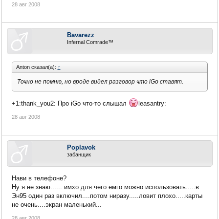
28 авг 2008
Bavarezz
Infernal Comrade™
Anton сказал(а):
↑
Точно не помню, но вроде видел разговор что iGo ставят.
+1:thank_you2: Про iGo что-то слышал
leasantry:
28 авг 2008
Poplavok
забанщик
Нави в телефоне?
Ну я не знаю...... имхо для чего емго можно использовать.....в
Эн95 один раз включил....потом ниразу.....ловит плохо.....карты
не очень....экран маленький...
28 авг 2008