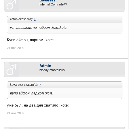
Bavarezz
Infernal Comrade™
Anton сказал(а):
↑
устраивает, но надоел :kote::kote:
Купи айфон, паржом :kote:
21 ноя 2009
Admin
bloody marvellous
Bavarezz сказал(а):
↑
Купи айфон, паржом :kote:
уже был, на два дня хватило :kote:
21 ноя 2009