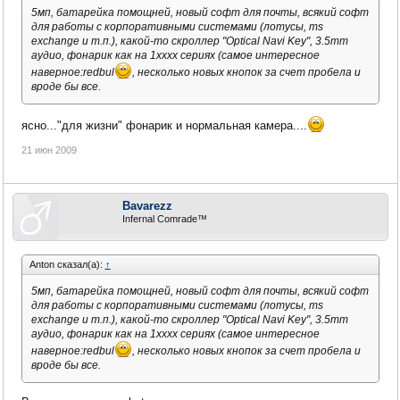
5мп, батарейка помощней, новый софт для почты, всякий софт
для работы с корпоративными системами (лотусы, ms
exchange и т.п.), какой-то скроллер "Optical Navi Key", 3.5mm
аудио, фонарик как на 1хххх сериях (самое интересное
наверное:redbul
, несколько новых кнопок за счет пробела и
вроде бы все.
ясно..."для жизни" фонарик и нормальная камера....
21 июн 2009
Bavarezz
Infernal Comrade™
Anton сказал(а):
↑
5мп, батарейка помощней, новый софт для почты, всякий софт
для работы с корпоративными системами (лотусы, ms
exchange и т.п.), какой-то скроллер "Optical Navi Key", 3.5mm
аудио, фонарик как на 1хххх сериях (самое интересное
наверное:redbul
, несколько новых кнопок за счет пробела и
вроде бы все.