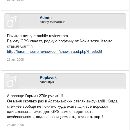
Admin
bloody marvellous
Почитал ветку с mobile-review.com
Работу GPS хвалят, родную софтину от Nokia тоже. Кто-то
ставил Garmin.
http://forum.mobile-review.com/showthread.php?t=58508
28 авг 2008
Poplavok
забанщик
А воопще Гармин 276с рулит!!!!
Он меня сколько раз в Астраханских степях выручал!!!! Когда
стемнее вообще не понятно куда ехать.....и все дорожки
одинаковые.....имхо для GPS важно надежность,
неубиваемость, водонепроницаемость, точность карт!
28 авг 2008