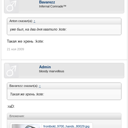
Bavarezz
Infernal Comrade™
Anton сказал(а):
↑
уже был, на два дня хватило :kote:
Такая же хрень :kote:
21 ноя 2009
Admin
bloody marvellous
Bavarezz сказал(а):
↑
Такая же хрень :kote:
:raD:
Вложения:
frontbold_9700_hands_80029.jpg