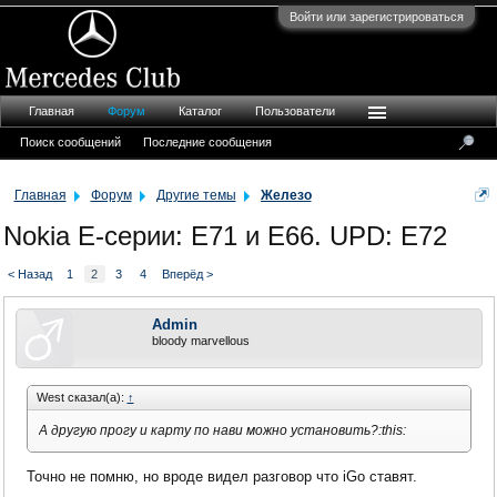
Войти или зарегистрироваться
Главная
Форум
Каталог
Пользователи
Поиск сообщений
Последние сообщения
Главная
Форум
Другие темы
Железо
Nokia E-серии: E71 и E66. UPD: Е72
< Назад
1
2
3
4
Вперёд >
Admin
bloody marvellous
West сказал(а):
↑
А другую прогу и карту по нави можно установить?:this:
Точно не помню, но вроде видел разговор что iGo ставят.