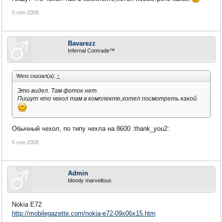
5 сен 2008
Bavarezz
Infernal Comrade™
West сказал(а):
↑
Это видел. Там фоток нет.
Пишут что чехол там в комплекте,хотел посмотреть какой.
Обычный чехол, по типу чехла на 8600 :thank_you2:
5 сен 2008
Admin
bloody marvellous
Nokia E72
http://mobilegazette.com/nokia-e72-09x06x15.htm