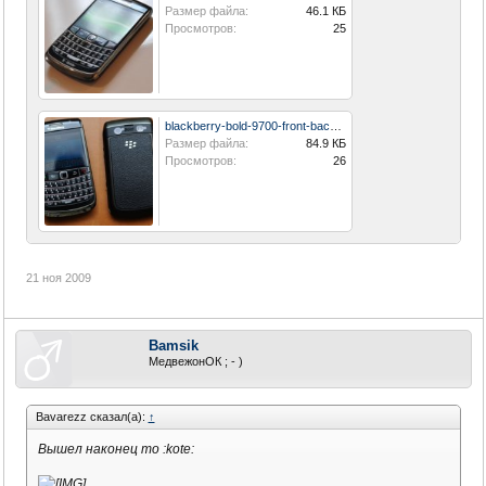
Размер файла:
46.1 КБ
Просмотров:
25
blackberry-bold-9700-front-back-vietnam.jpg
Размер файла:
84.9 КБ
Просмотров:
26
21 ноя 2009
Bamsik
МедвежонОК ; - )
Bavarezz сказал(а):
↑
Вышел наконец то :kote: