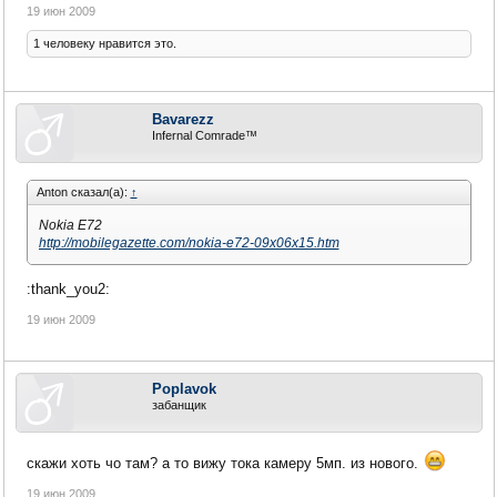
19 июн 2009
1 человеку нравится это.
Bavarezz
Infernal Comrade™
Anton сказал(а):
↑
Nokia E72
http://mobilegazette.com/nokia-e72-09x06x15.htm
:thank_you2:
19 июн 2009
Poplavok
забанщик
скажи хоть чо там? а то вижу тока камеру 5мп. из нового.
19 июн 2009