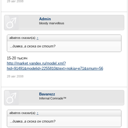
28 авг 2008
Admin
bloody marvellous
albatros сказал(а):
↑
...димка..а скока он стоит?
15-20 тысяч
http://market.yandex.ru/model.xml?
hid=91491&modelid=2255810&text=nokia+e71&srnum=56
28 авг 2008
Bavarezz
Infernal Comrade™
albatros сказал(а):
↑
...димка..а скока он стоит?