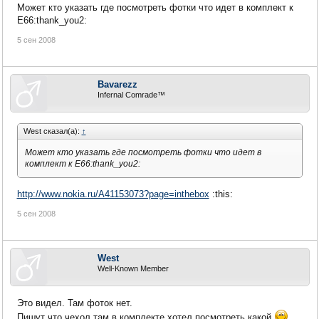
Может кто указать где посмотреть фотки что идет в комплект к
Е66:thank_you2:
5 сен 2008
Bavarezz
Infernal Comrade™
West сказал(а):
↑
Может кто указать где посмотреть фотки что идет в
комплект к Е66:thank_you2:
http://www.nokia.ru/A41153073?page=inthebox
:this:
5 сен 2008
West
Well-Known Member
Это видел. Там фоток нет.
Пишут что чехол там в комплекте,хотел посмотреть какой.