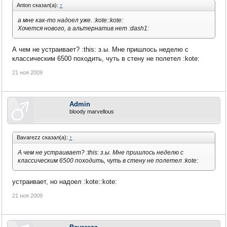
Anton сказал(а):
↑
а мне как-то надоел уже. :kote::kote:
Хочется нового, а альтернатив нет :dash1:
А чем не устраивает? :this: з.ы. Мне пришлось неделю с
классическим 6500 походить, чуть в стену не полетел :kote:
21 ноя 2009
Admin
bloody marvellous
Bavarezz сказал(а):
↑
А чем не устраивает? :this: з.ы. Мне пришлось неделю с
классическим 6500 походить, чуть в стену не полетел :kote:
устраивает, но надоел :kote::kote:
21 ноя 2009