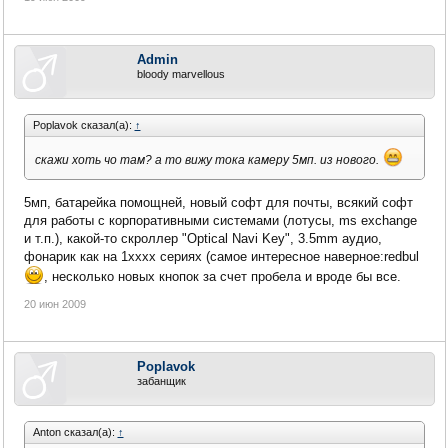
Admin
bloody marvellous
Poplavok сказал(а):
↑
скажи хоть чо там? а то вижу тока камеру 5мп. из нового.
5мп, батарейка помощней, новый софт для почты, всякий софт
для работы с корпоративными системами (лотусы, ms exchange
и т.п.), какой-то скроллер "Optical Navi Key", 3.5mm аудио,
фонарик как на 1хххх сериях (самое интересное наверное:redbul
, несколько новых кнопок за счет пробела и вроде бы все.
20 июн 2009
Poplavok
забанщик
Anton сказал(а):
↑