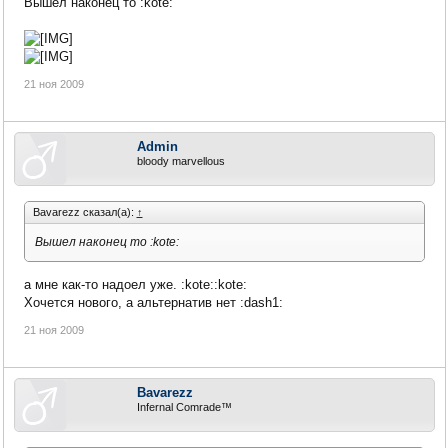
Вышел наконец то :kote:
21 ноя 2009
Admin
bloody marvellous
Bavarezz сказал(а):
↑
Вышел наконец то :kote:
а мне как-то надоел уже. :kote::kote:
Хочется нового, а альтернатив нет :dash1:
21 ноя 2009
Bavarezz
Infernal Comrade™