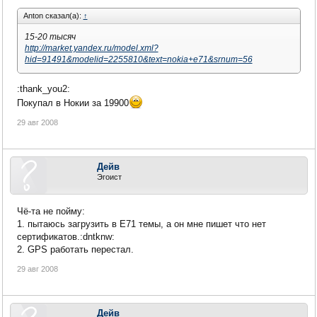
Anton сказал(а):
↑
15-20 тысяч
http://market.yandex.ru/model.xml?
hid=91491&modelid=2255810&text=nokia+e71&srnum=56
:thank_you2:
Покупал в Нокии за 19900
29 авг 2008
Дейв
Эгоист
Чё-та не пойму:
1. пытаюсь загрузить в Е71 темы, а он мне пишет что нет
сертификатов.:dntknw:
2. GPS работать перестал.
29 авг 2008
Дейв