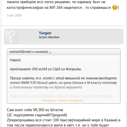
панели приборов все легко решаемо, по карману бьет не
катострофически(раз на МЛ 164 нацелился , то справишься
)
3 авг 2008
Yurgen
Active Member
sasha16@mail.ru сказал(а):
↑
Народ,
предлагают 350 w164 из США из Флориды.
Прошу совета, т.к. особо с этой машиной не знаком (вообщето
хотел BMW 530 белый цвет, но цена близка к M классу поэтому
и потихоньку перехожу на другой вариант).
Там походу нет подогрева сидений, можно ли его поставить
Нажмите, чтобы раскрыть...
(цена?) на передние сидения (некоторые утвержадют что
нет).
Сам взял себе ML350 из Штатов.
Сколько стоит перепрошить комп и поменять мили в км.
1)С подогревом сидений!!!(родной)
Градусы в цельсии.
2)перепрошивка вся стоит 100 баксов(покрайней мере в Казани) в
Я понимаю, что шкала спидометра с милями меняется только
том числе переключаются мили в км/ч т.е. он у тебя будет