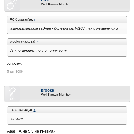
Well-Known Member
FOX сказал(а):
↑
амортизаторы задние - болезнь от W163 так и не вылечили
brooks сказал(а):
↑
А что менять то, не понял:sorry:
:dntknw:
5 авг 2008
brooks
Well-Known Member
FOX сказал(а):
↑
:dntknw:
Ааа!!! А на 5,5 не пневма?