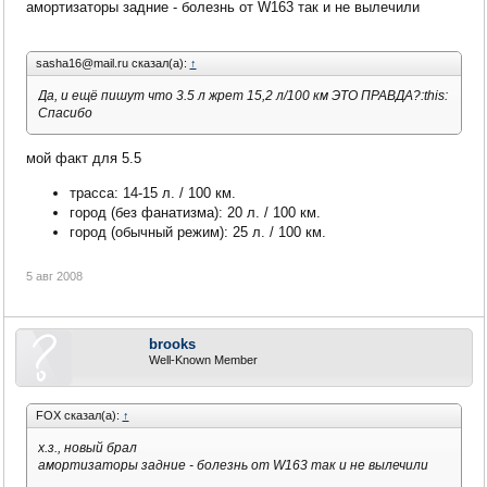
амортизаторы задние - болезнь от W163 так и не вылечили
sasha16@mail.ru сказал(а):
↑
Да, и ещё пишут что 3.5 л жрет 15,2 л/100 км ЭТО ПРАВДА?:this:
Спасибо
мой факт для 5.5
трасса: 14-15 л. / 100 км.
город (без фанатизма): 20 л. / 100 км.
город (обычный режим): 25 л. / 100 км.
5 авг 2008
brooks
Well-Known Member
FOX сказал(а):
↑
х.з., новый брал
амортизаторы задние - болезнь от W163 так и не вылечили