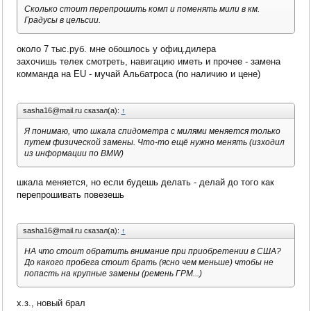
Сколько стоит перепрошить комп и поменять мили в км.
Градусы в цельсии.
около 7 тыс.руб. мне обошлось у офиц.дилера
захочишь телек смотреть, навигацию иметь и прочее - замена
комманда на EU - мучай Альбатроса (по наличию и цене)
sasha16@mail.ru сказал(а):
↑
Я понимаю, что шкала спидометра с милями меняется только
путем физической замены. Что-то ещё нужно менять (изходил
из информации по BMW)
шкала меняется, но если будешь делать - делай до того как
перепрошивать повезешь
sasha16@mail.ru сказал(а):
↑
НА что стоит обратить внимание при приобретении в США?
До какого пробега стоит брать (ясно чем меньше) чтобы не
попасть на крупные замены (ремень ГРМ...)
х.з., новый брал