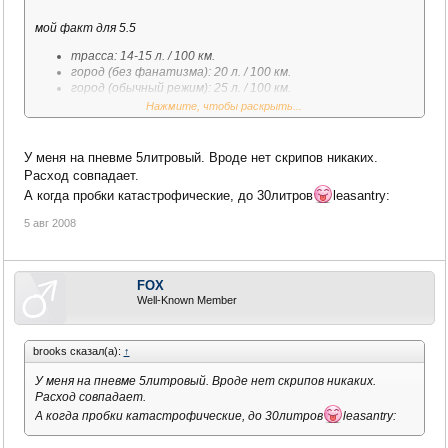
мой факт для 5.5
трасса: 14-15 л. / 100 км.
город (без фанатизма): 20 л. / 100 км.
город (обычный режим): 25 л. / 100 км.
Нажмите, чтобы раскрыть...
У меня на пневме 5литровый. Вроде нет скрипов никаких.
Расход совпадает.
А когда пробки катастрофические, до 30литров
leasantry:
5 авг 2008
FOX
Well-Known Member
brooks сказал(а):
↑
У меня на пневме 5литровый. Вроде нет скрипов никаких.
Расход совпадает.
А когда пробки катастрофические, до 30литров
leasantry: