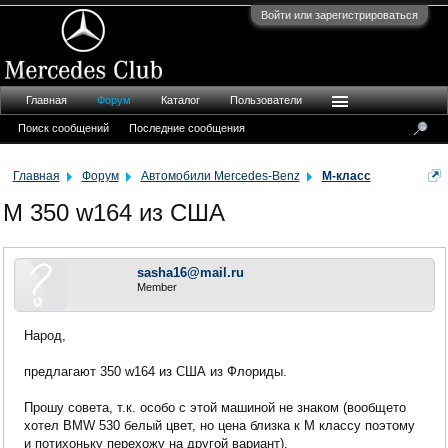
Войти или зарегистрироваться
Главная
Форум
Каталог
Пользователи
Поиск сообщений
Последние сообщения
Главная
Форум
Автомобили Mercedes-Benz
M-класс
M 350 w164 из США
sasha16@mail.ru
Member
Народ,
предлагают 350 w164 из США из Флориды.
Прошу совета, т.к. особо с этой машиной не знаком (вообщето
хотел BMW 530 белый цвет, но цена близка к M классу поэтому
и потихоньку перехожу на другой вариант).