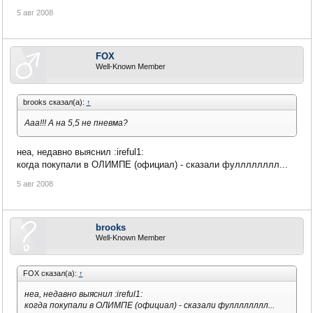
5 авг 2008
FOX
Well-Known Member
brooks сказал(а):
↑
Ааа!!! А на 5,5 не пневма?
неа, недавно выяснил :ireful1:
когда покупали в ОЛИМПЕ (официал) - сказали фулллллллл...
5 авг 2008
brooks
Well-Known Member
FOX сказал(а):
↑
неа, недавно выяснил :ireful1:
когда покупали в ОЛИМПЕ (официал) - сказали фулллллллл...