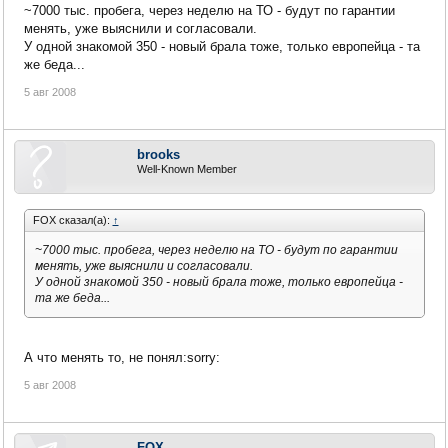
~7000 тыс. пробега, через неделю на ТО - будут по гарантии
менять, уже выяснили и согласовали.
У одной знакомой 350 - новый брала тоже, только европейца - та
же беда...
5 авг 2008
brooks
Well-Known Member
FOX сказал(а):
↑
~7000 тыс. пробега, через неделю на ТО - будут по гарантии
менять, уже выяснили и согласовали.
У одной знакомой 350 - новый брала тоже, только европейца -
та же беда...
А что менять то, не понял:sorry:
5 авг 2008
FOX