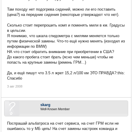
Там походу нет подогрева сидений, можно ли его поставить
(цена?) на передние сидения (некоторые утвержадют что нет).
Сколько стоит перепрошить комп и поменять мили в км. Градусы
в цельсии.
Я понимаю, что шкала спидометра с милями меняется только
путем физической замены. Что-то ещё нужно менять (изходил из
информации по BMW)
НА что стоит обратить внимание при приобретении в США?
До какого пробега стоит брать (ясно чем меньше) чтобы не
попасть на крупные замены (ремень ГРМ...)
Да, и ещё пишут что 3.5 л жрет 15,2 л/100 км ЭТО ПРАВДА?:this:
Спасибо
3 авг 2008
skarg
Well-Known Member
Поспрашай альбатроса на счет сервиса, на счет ГРМ если не
ошибаюсь то у МБ цепь! На счет замены настроек команда и