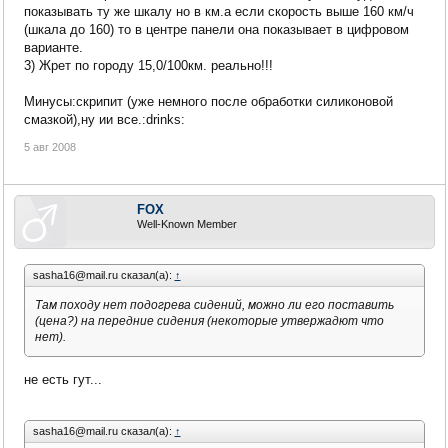
путем физической замены. Что-то ещё нужно менять (изходил
показывать ту же шкалу но в км.а если скорость выше 160 км/ч
из информации по BMW)
(шкала до 160) то в центре панели она показывает в цифровом
НА что стоит обратить внимание при приобретении в США?
варианте.
До какого пробега стоит брать (ясно чем меньше) чтобы не
3) Жрет по городу 15,0/100км. реально!!!
попасть на крупные замены (ремень ГРМ...)
Да, и ещё пишут что 3.5 л жрет 15,2 л/100 км ЭТО ПРАВДА?:this:
Минусы:скрипит (уже немного после обработки силиконовой
Спасибо
смазкой),ну ии все.:drinks:
5 авг 2008
FOX
Well-Known Member
sasha16@mail.ru сказал(а):
↑
Там походу нет подогрева сидений, можно ли его поставить
(цена?) на передние сидения (некоторые утвержадют что
нет).
не есть гут...
sasha16@mail.ru сказал(а):
↑