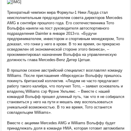
Трехкратный чемпион мира Формулы-1 Ники Лауда стал
неисполнительным председателем совета директоров Mercedes
AMG в сентябре прошлого года. Его соотечественника Тото
Вольффа наняли на пост руководителя автоспортивного
подразделения Daimler в январе 2013-го. «Будучи
предпринимателем, инвестором и спортивным менеджером, Тото
доказал, что гонки у него в крови. В то же время, он прекрасно
осведомлен об экономической стороне этого бизнеса», –
прокомментировал назначение Вольффа на управленческую
должность глава Mercedes-Benz Дитер Цетше.
В прошлом сезоне австрийский специалист возглавлял команду
Williams. После приглашения «Мерседеса» Вольффу пришлось
покинуть британский коллектив. «Людям не часто предлагают
работу такого калибра, что получил Тото, – заявил основатель и
владелец Williams сэр Фрэнк Уильямс. – Вместе с нашей
командой Вольфф прошел длинный путь, так что я не собирался
становиться у него на пути и мешать ему воспользоваться
уникальной возможностью. В то же время, Тото останется
совладельцем Williams».
Вместе с акциями Mercedes AMG и Williams Вольффу будет
принадлежать доля в команде HWA, которая готовит автомобили