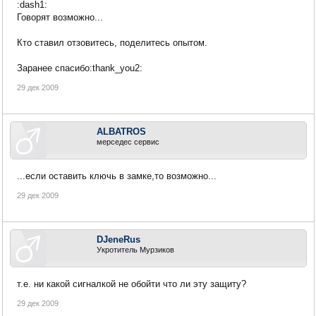
:dash1:
Говорят возможно...
Кто ставил отзовитесь, поделитесь опытом.
Заранее спасибо:thank_you2:
29 дек 2009
ALBATROS
мерседес сервис
...если оставить ключь в замке,то возможно...
29 дек 2009
DJeneRus
Укротитель Мурзиков
т.е. ни какой сигналкой не обойти что ли эту защиту?
29 дек 2009