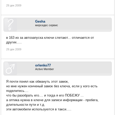
29 дек 2009
Gesha
мерседес сервис
в 163 из за автозапуска ключи слетают... отличается от
других.....
29 дек 2009
orlenko77
Active Member
Я почти понял как обмануть этот замок,
но мне нужен конченый замок без ключа, если у кого есть
поделитесь....
что бы разобрать его.... и тогда я его ПОБЕЖУ ...
а оптика нужна в ключе для записи информации - пробега,
длительности пути и т.д.
эти автомобили используются в такси.....