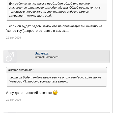
Для работы автозапуска необходим обход или полное
отключение штатного иммобилайзера. Обход реализуется с
помощью второго ключа, спрятанного рядом с замком
зажигания - колхоз тот ещё.
...если он будет рядом,замок его не опознает(если конечно не
"келес-гоу")...просто вставить в замок....
29 дек 2009
Bavarezz
Infernal Comrade™
albatros сказал(а):
↑
...если он будет рядом,замок его не опознает(если конечно не
"келес-гоу")...просто вставить в замок....
А, ну да, оптический ключ же
29 дек 2009