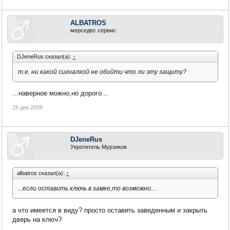
ALBATROS
мерседес сервис
DJeneRus сказал(а):
↑
т.е. ни какой сигналкой не обойти что ли эту защиту?
...наверное можно,но дорого...
29 дек 2009
DJeneRus
Укротитель Мурзиков
albatros сказал(а):
↑
...если оставить ключь в замке,то возможно...
а что имеется в виду? просто оставить заведенным и закрыть
дверь на ключ?