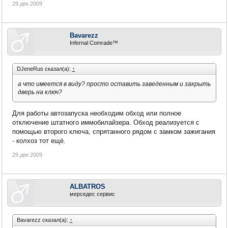
29 дек 2009
Bavarezz
Infernal Comrade™
DJeneRus сказал(а):
↑
а что имеется в виду? просто оставить заведенным и закрыть
дверь на ключ?
Для работы автозапуска необходим обход или полное
отключение штатного иммобилайзера. Обход реализуется с
помощью второго ключа, спрятанного рядом с замком зажигания
- колхоз тот ещё.
29 дек 2009
ALBATROS
мерседес сервис
Bavarezz сказал(а):
↑