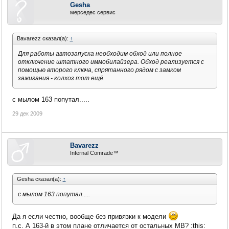
Gesha
мерседес сервис
Bavarezz сказал(а):
↑
Для работы автозапуска необходим обход или полное
отключение штатного иммобилайзера. Обход реализуется с
помощью второго ключа, спрятанного рядом с замком
зажигания - колхоз тот ещё.
с мылом 163 попутал.....
29 дек 2009
Bavarezz
Infernal Comrade™
Gesha сказал(а):
↑
с мылом 163 попутал.....
Да я если честно, вообще без привязки к модели
п.с. А 163-й в этом плане отличается от остальных МВ? :this: