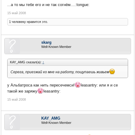
...а то мы тебе его и не так согнём....:tongue:
15 май 2008
1 человеку нравится это.
skarg
Well-Known Member
KAY_AMG сказал(а):
↑
Серега, приезжай ко мне на работу, пощупаешь живьем
у Альбатроса как нить пересечемси!
leasantry: или я и се
такой же заряжу
leasantry:
15 май 2008
KAY_AMG
Well-Known Member