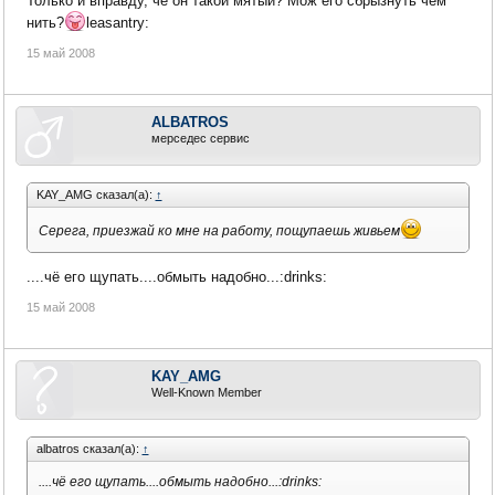
Только и вправду, че он такой мятый? Мож его сбрызнуть чем
нить?
leasantry:
15 май 2008
ALBATROS
мерседес сервис
KAY_AMG сказал(а):
↑
Серега, приезжай ко мне на работу, пощупаешь живьем
....чё его щупать....обмыть надобно...:drinks:
15 май 2008
KAY_AMG
Well-Known Member
albatros сказал(а):
↑
....чё его щупать....обмыть надобно...:drinks: