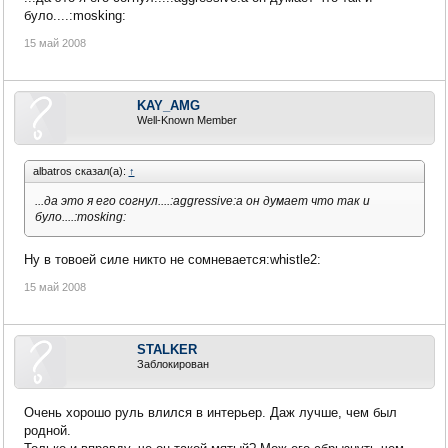
було....:mosking:
15 май 2008
KAY_AMG
Well-Known Member
albatros сказал(а):
↑
...да это я его согнул....:aggressive:а он думает что так и
було....:mosking:
Ну в товоей силе никто не сомневается:whistle2:
15 май 2008
STALKER
Заблокирован
Очень хорошо руль влился в интерьер. Даж лучше, чем был
родной.