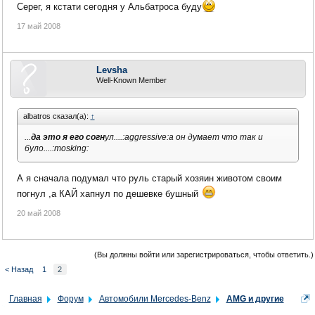
Серег, я кстати сегодня у Альбатроса буду
17 май 2008
Levsha
Well-Known Member
albatros сказал(а):
↑
...
да это я его согн
ул....:aggressive:а он думает что так и
було....:mosking:
А я сначала подумал что руль старый хозяин животом своим
погнул ,а КАЙ хапнул по дешевке бушный
20 май 2008
(Вы должны войти или зарегистрироваться, чтобы ответить.)
< Назад
1
2
Главная
Форум
Автомобили Mercedes-Benz
AMG и другие