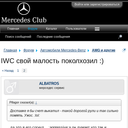
Войти или зарегистрироваться
Главная
Форум
Каталог
Пользователи
Поиск сообщений
Последние сообщения
Главная
Форум
Автомобили Mercedes-Benz
AMG и другие
IWC свой малость поколхозил :)
< Назад
1
2
ALBATROS
мерседес сервис
Pifagor сказал(а):
↑
Доставке я бы счет выкатил - такой дорогой рули и так сильно
помять. Ужос. :lol:
...да это я его согнул....:aggressive:а он думает что так и