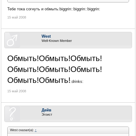
Тебе тока согнуть и обмыть:biggrin::biggrin::biggrin:
15 май 2008
West
Well-Known Member
Обмыть!Обмыть!Обмыть!
Обмыть!Обмыть!Обмыть!
Обмыть!Обмыть!
:drinks:
15 май 2008
Дейв
Эгоист
West сказал(а):
↑