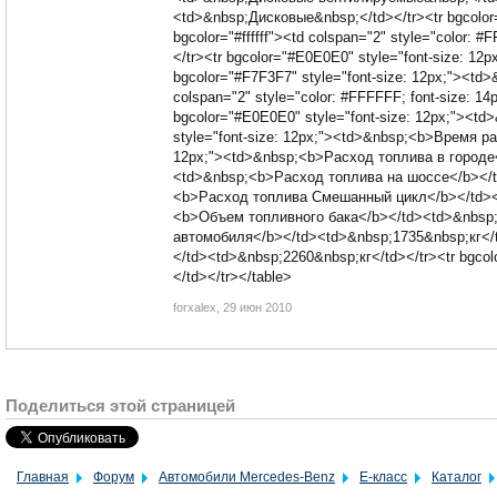
<td>&nbsp;Дисковые&nbsp;</td></tr><tr bgcolor
bgcolor="#ffffff"><td colspan="2" style="colo
</tr><tr bgcolor="#E0E0E0" style="font-size: 
bgcolor="#F7F3F7" style="font-size: 12px;"><td
colspan="2" style="color: #FFFFFF; font-siz
bgcolor="#E0E0E0" style="font-size: 12px;"><t
style="font-size: 12px;"><td>&nbsp;<b>Время ра
12px;"><td>&nbsp;<b>Расход топлива в городе</
<td>&nbsp;<b>Расход топлива на шоссе</b></td>
<b>Расход топлива Смешанный цикл</b></td><td>
<b>Объем топливного бака</b></td><td>&nbsp;6
автомобиля</b></td><td>&nbsp;1735&nbsp;кг</t
</td><td>&nbsp;2260&nbsp;кг</td></tr><tr bgco
</td></tr></table>
forxalex
,
29 июн 2010
Поделиться этой страницей
Главная
Форум
Автомобили Mercedes-Benz
E-класс
Каталог