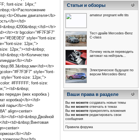
; font-size: 14px;"
Статьи и обзоры
d>&nbsp;<b>Расположение
amateur pregnant wife tits
&nbsp;<b>Объем двигателя</b>
ость</b></td>
td>&nbsp;4200&nbsp;</td></tr>
d></tr><tr bgcolor="#F7F3F7"
Тест-драйв Mercedes-Benz
С-class
r="#E0E0E0" style="font-size:
"font-size: 12px;">
size: 12px;"><td>&nbsp;
Почему нельзя переводить
><td>&nbsp;<b>Количество
автомат на нейтраль...
цилиндра</b></td>
nbsp;88.3&nbsp;мм</td></tr>
Электрическое будущее по
color="#F7F3F7" style="font-
версии Mercedes-Benz
tyle="font-size: 12px;">
olor: #FFFFFF; font-size:
px;"><td>&nbsp;
во передач (мех коробка )
Ваши права в разделе
мат коробка)</b></td>
Вы
не можете
создавать новые темы
ной пары</b></td>
Вы
не можете
отвечать в темах
C8A" align=center>
Вы
не можете
прикреплять вложения
Вы
не можете
редактировать свои
и</b></td><td>&nbsp;Двойной
сообщения
></td><td>&nbsp;Винтовая
Правила форума
ign=center>
тормоза</b></td>
е тормоза</b></td>