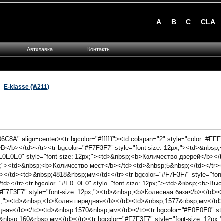
A
B
C
CLA
Автолавка
Контакты
E-klasse (W211)
6C8A" align=center><tr bgcolor="#ffffff"><td colspan="2" style="color: #FFF
</b></td></tr><tr bgcolor="#F7F3F7" style="font-size: 12px;"><td>&nbsp
#E0E0E0" style="font-size: 12px;"><td>&nbsp;<b>Количество дверей</b><
12px;"><td>&nbsp;<b>Количество мест</b></td><td>&nbsp;5&nbsp;</td></tr>
></td><td>&nbsp;4818&nbsp;мм</td></tr><tr bgcolor="#F7F3F7" style="fon
></tr><tr bgcolor="#E0E0E0" style="font-size: 12px;"><td>&nbsp;<b>Вы
"#F7F3F7" style="font-size: 12px;"><td>&nbsp;<b>Колесная база</b></td
12px;"><td>&nbsp;<b>Колея передняя</b></td><td>&nbsp;1577&nbsp;мм</td>
дняя</b></td><td>&nbsp;1570&nbsp;мм</td></tr><tr bgcolor="#E0E0E0" sty
bsp;160&nbsp;мм</td></tr><tr bgcolor="#F7F3F7" style="font-size: 12p