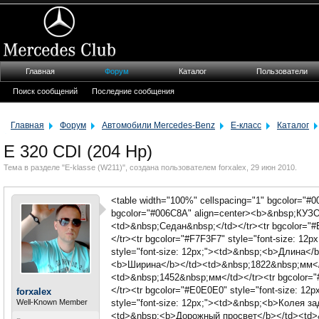
Главная
Форум
Каталог
Пользователи
Поиск сообщений
Последние сообщения
Главная
Форум
Автомобили Mercedes-Benz
E-класс
Каталог
E 320 CDI (204 Hp)
Тема в разделе "
E-klasse (W211)
", создана пользователем
forxalex
,
29 июн 2010
.
<table width="100%" cellspacing="1" bgcolor="#00
bgcolor="#006C8A" align=center><b>&nbsp;КУЗОВ
<td>&nbsp;Седан&nbsp;</td></tr><tr bgcolor="
</tr><tr bgcolor="#F7F3F7" style="font-size: 
style="font-size: 12px;"><td>&nbsp;<b>Длина</b
<b>Ширина</b></td><td>&nbsp;1822&nbsp;мм</td
<td>&nbsp;1452&nbsp;мм</td></tr><tr bgcolor=
</tr><tr bgcolor="#E0E0E0" style="font-size: 
forxalex
Well-Known Member
style="font-size: 12px;"><td>&nbsp;<b>Колея за
<td>&nbsp;<b>Дорожный просвет</b></td><td>&n