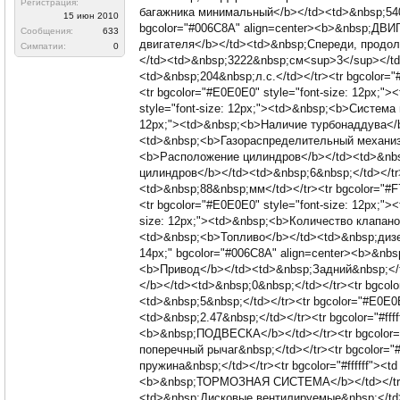
Регистрация:
багажника минимальный</b></td><td>&nbsp;540&nbs
15 июн 2010
bgcolor="#006C8A" align=center><b>&nbsp;ДВИГ
Сообщения:
633
двигателя</b></td><td>&nbsp;Спереди, продоль
Симпатии:
0
</td><td>&nbsp;3222&nbsp;см<sup>3</sup></td>
<td>&nbsp;204&nbsp;л.с.</td></tr><tr bgcolor=
<tr bgcolor="#E0E0E0" style="font-size: 12px;
style="font-size: 12px;"><td>&nbsp;<b>Система 
12px;"><td>&nbsp;<b>Наличие турбонаддува</b><
<td>&nbsp;<b>Газораспределительный механизм<
<b>Расположение цилиндров</b></td><td>&nbsp;
цилиндров</b></td><td>&nbsp;6&nbsp;</td></tr
<td>&nbsp;88&nbsp;мм</td></tr><tr bgcolor="#F
<tr bgcolor="#E0E0E0" style="font-size: 12px;"
size: 12px;"><td>&nbsp;<b>Количество клапанов
<td>&nbsp;<b>Топливо</b></td><td>&nbsp;дизельн
14px;" bgcolor="#006C8A" align=center><b>&nbs
<b>Привод</b></td><td>&nbsp;Задний&nbsp;</td>
</b></td><td>&nbsp;0&nbsp;</td></tr><tr bgcolo
<td>&nbsp;5&nbsp;</td></tr><tr bgcolor="#E0E0
<td>&nbsp;2.47&nbsp;</td></tr><tr bgcolor="#ffff
<b>&nbsp;ПОДВЕСКА</b></td></tr><tr bgcolor="
поперечный рычаг&nbsp;</td></tr><tr bgcolor="
пружина&nbsp;</td></tr><tr bgcolor="#ffffff"><td
<b>&nbsp;ТОРМОЗНАЯ СИСТЕМА</b></td></tr><tr
<td>&nbsp;Дисковые вентилируемые&nbsp;</td><