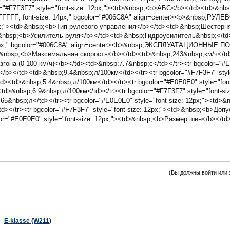
="#F7F3F7" style="font-size: 12px;"><td>&nbsp;<b>АБС</b></td><td>&nbsp
r: #FFFFFF; font-size: 14px;" bgcolor="#006C8A" align=center><b>&nbsp;
12px;"><td>&nbsp;<b>Тип рулевого управления</b></td><td>&nbsp;Шестерня
>&nbsp;<b>Усилитель руля</b></td><td>&nbsp;Гидроусилитель&nbsp;</td></
e: 14px;" bgcolor="#006C8A" align=center><b>&nbsp;ЭКСПЛУАТАЦИОННЫЕ П
d>&nbsp;<b>Максимальная скорость</b></td><td>&nbsp;243&nbsp;км/ч</td>
згона (0-100 км/ч)</b></td><td>&nbsp;7.7&nbsp;c</td></tr><tr bgcolor="#E0
b></td><td>&nbsp;9.4&nbsp;л/100км</td></tr><tr bgcolor="#F7F3F7" style
<td>&nbsp;5.4&nbsp;л/100км</td></tr><tr bgcolor="#E0E0E0" style="font
&nbsp;6.9&nbsp;л/100км</td></tr><tr bgcolor="#F7F3F7" style="font-siz
5&nbsp;л</td></tr><tr bgcolor="#E0E0E0" style="font-size: 12px;"><td
d></tr><tr bgcolor="#F7F3F7" style="font-size: 12px;"><td>&nbsp;<b>До
lor="#E0E0E0" style="font-size: 12px;"><td>&nbsp;<b>Размер шин</b></t
(Вы должны войти или 
E-klasse (W211)