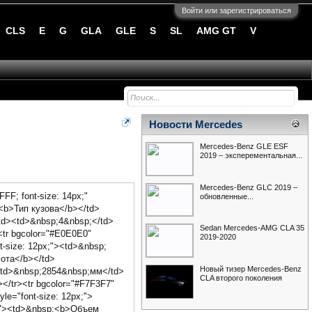
Войти или зарегистрироваться
CLS
E
G
GLA
GLE
S
SL
AMG GT
V
Новости Mercedes
Mercedes-Benz GLE ESF
2019 – эксперементальная...
Mercedes-Benz GLC 2019 –
FFF; font-size: 14px;"
обновленные...
;<b>Тип кузова</b></td>
/td><td>&nbsp;4&nbsp;</td>
Sedan Mercedes-AMG CLA 35
<tr bgcolor="#E0E0E0"
2019-2020
t-size: 12px;"><td>&nbsp;
сота</b></td>
Новый тизер Mercedes-Benz
><td>&nbsp;2854&nbsp;мм</td>
CLA второго поколения
</tr><tr bgcolor="#F7F3F7"
le="font-size: 12px;">
x;"><td>&nbsp;<b>Объем