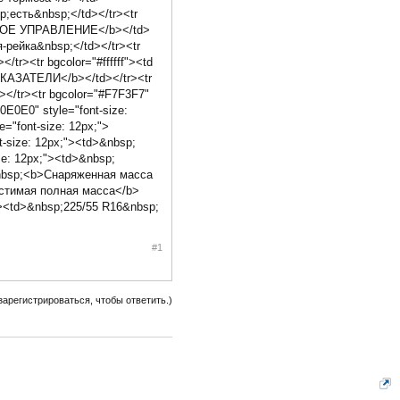
;есть&nbsp;</td></tr><tr
РУЛЕВОЕ УПРАВЛЕНИЕ</b></td>
-рейка&nbsp;</td></tr><tr
tr><tr bgcolor="#ffffff"><td
ОКАЗАТЕЛИ</b></td></tr><tr
</tr><tr bgcolor="#F7F3F7"
E0E0" style="font-size:
="font-size: 12px;">
-size: 12px;"><td>&nbsp;
e: 12px;"><td>&nbsp;
>&nbsp;<b>Снаряженная масса
пустимая полная масса</b>
d><td>&nbsp;225/55 R16&nbsp;
#1
зарегистрироваться, чтобы ответить.)