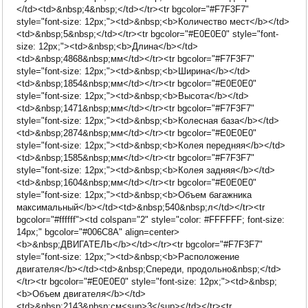
</td><td>&nbsp;4&nbsp;</td></tr><tr bgcolor="#F7F3F7"
style="font-size: 12px;"><td>&nbsp;<b>Количество мест</b></td>
<td>&nbsp;5&nbsp;</td></tr><tr bgcolor="#E0E0E0" style="font-
size: 12px;"><td>&nbsp;<b>Длина</b></td>
<td>&nbsp;4868&nbsp;мм</td></tr><tr bgcolor="#F7F3F7"
style="font-size: 12px;"><td>&nbsp;<b>Ширина</b></td>
<td>&nbsp;1854&nbsp;мм</td></tr><tr bgcolor="#E0E0E0"
style="font-size: 12px;"><td>&nbsp;<b>Высота</b></td>
<td>&nbsp;1471&nbsp;мм</td></tr><tr bgcolor="#F7F3F7"
style="font-size: 12px;"><td>&nbsp;<b>Колесная база</b></td>
<td>&nbsp;2874&nbsp;мм</td></tr><tr bgcolor="#E0E0E0"
style="font-size: 12px;"><td>&nbsp;<b>Колея передняя</b></td>
<td>&nbsp;1585&nbsp;мм</td></tr><tr bgcolor="#F7F3F7"
style="font-size: 12px;"><td>&nbsp;<b>Колея задняя</b></td>
<td>&nbsp;1604&nbsp;мм</td></tr><tr bgcolor="#E0E0E0"
style="font-size: 12px;"><td>&nbsp;<b>Объем багажника
максимальный</b></td><td>&nbsp;540&nbsp;л</td></tr><tr
bgcolor="#ffffff"><td colspan="2" style="color: #FFFFFF; font-size:
14px;" bgcolor="#006C8A" align=center>
<b>&nbsp;ДВИГАТЕЛЬ</b></td></tr><tr bgcolor="#F7F3F7"
style="font-size: 12px;"><td>&nbsp;<b>Расположение
двигателя</b></td><td>&nbsp;Спереди, продольно&nbsp;</td>
</tr><tr bgcolor="#E0E0E0" style="font-size: 12px;"><td>&nbsp;
<b>Объем двигателя</b></td>
<td>&nbsp;2143&nbsp;см<sup>3</sup></td></tr><tr