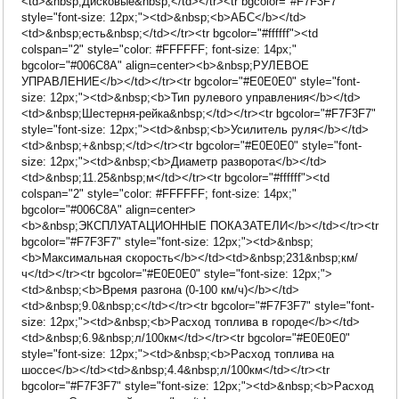
<td>&nbsp;Дисковые&nbsp;</td></tr><tr bgcolor="#F7F3F7"
style="font-size: 12px;"><td>&nbsp;<b>АБС</b></td>
<td>&nbsp;есть&nbsp;</td></tr><tr bgcolor="#ffffff"><td
colspan="2" style="color: #FFFFFF; font-size: 14px;"
bgcolor="#006C8A" align=center><b>&nbsp;РУЛЕВОЕ
УПРАВЛЕНИЕ</b></td></tr><tr bgcolor="#E0E0E0" style="font-
size: 12px;"><td>&nbsp;<b>Тип рулевого управления</b></td>
<td>&nbsp;Шестерня-рейка&nbsp;</td></tr><tr bgcolor="#F7F3F7"
style="font-size: 12px;"><td>&nbsp;<b>Усилитель руля</b></td>
<td>&nbsp;+&nbsp;</td></tr><tr bgcolor="#E0E0E0" style="font-
size: 12px;"><td>&nbsp;<b>Диаметр разворота</b></td>
<td>&nbsp;11.25&nbsp;м</td></tr><tr bgcolor="#ffffff"><td
colspan="2" style="color: #FFFFFF; font-size: 14px;"
bgcolor="#006C8A" align=center>
<b>&nbsp;ЭКСПЛУАТАЦИОННЫЕ ПОКАЗАТЕЛИ</b></td></tr><tr
bgcolor="#F7F3F7" style="font-size: 12px;"><td>&nbsp;
<b>Максимальная скорость</b></td><td>&nbsp;231&nbsp;км/
ч</td></tr><tr bgcolor="#E0E0E0" style="font-size: 12px;">
<td>&nbsp;<b>Время разгона (0-100 км/ч)</b></td>
<td>&nbsp;9.0&nbsp;c</td></tr><tr bgcolor="#F7F3F7" style="font-
size: 12px;"><td>&nbsp;<b>Расход топлива в городе</b></td>
<td>&nbsp;6.9&nbsp;л/100км</td></tr><tr bgcolor="#E0E0E0"
style="font-size: 12px;"><td>&nbsp;<b>Расход топлива на
шоссе</b></td><td>&nbsp;4.4&nbsp;л/100км</td></tr><tr
bgcolor="#F7F3F7" style="font-size: 12px;"><td>&nbsp;<b>Расход