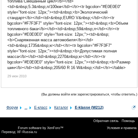
топлива Смешанный цикл</b></td>
<td>&nbsp;5.3&nbsp;л/100км</td></tr><tr bgcolor="#E0E0E0"
style="font-size: 12px;"><td>&nbsp;<b>Экологический
стандарт</b></td><td>&nbsp;EURO V&nbsp;</td></tr><tr
bgcolor="#F7F3F7" style="font-size: 12px;"><td>&nbsp;<b>Объем
топливного бака</b></td><td>&nbsp;59&nbsp;л</td></tr><tr
bgcolor="#E0E0E0" style="font-size: 12px;"><td>&nbsp;
<b>Снаряженная масса автомобиля</b></td>
<td>&nbsp;1735&nbsp;кг</td></tr><tr bgcolor="#F7F3F7"
style="font-size: 12px;"><td>&nbsp;<b>Допустимая полная
масса</b></td><td>&nbsp;2270&nbsp;кг</td></tr><tr
bgcolor="#E0E0E0" style="font-size: 12px;"><td>&nbsp;<b>Размер
шин</b></td><td>&nbsp;205/60 R 16 W&nbsp;</td></tr></table>
29 июн 2010
(Вы должны войти или зарегистрироваться, чтобы ответить.)
Форум
...
E-класс
Каталог
E-klasse (W212)
Обратная связь
Помощь
Forum software by XenForo™
Условия и правила
Перевод:
XF-Russia.ru