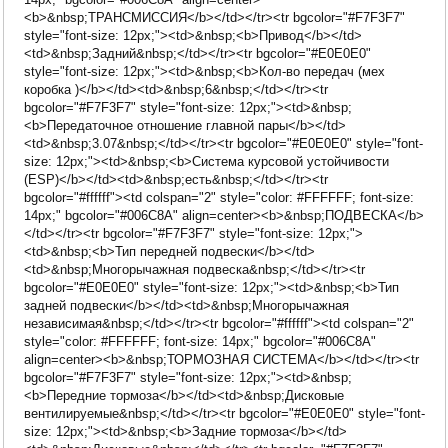
<b>&nbsp;ТРАНСМИССИЯ</b></td></tr><tr bgcolor="#F7F3F7"
style="font-size: 12px;"><td>&nbsp;<b>Привод</b></td>
<td>&nbsp;Задний&nbsp;</td></tr><tr bgcolor="#E0E0E0"
style="font-size: 12px;"><td>&nbsp;<b>Кол-во передач (мех
коробка )</b></td><td>&nbsp;6&nbsp;</td></tr><tr
bgcolor="#F7F3F7" style="font-size: 12px;"><td>&nbsp;
<b>Передаточное отношение главной пары</b></td>
<td>&nbsp;3.07&nbsp;</td></tr><tr bgcolor="#E0E0E0" style="font-
size: 12px;"><td>&nbsp;<b>Система курсовой устойчивости
(ESP)</b></td><td>&nbsp;есть&nbsp;</td></tr><tr
bgcolor="#ffffff"><td colspan="2" style="color: #FFFFFF; font-size:
14px;" bgcolor="#006C8A" align=center><b>&nbsp;ПОДВЕСКА</b>
</td></tr><tr bgcolor="#F7F3F7" style="font-size: 12px;">
<td>&nbsp;<b>Тип передней подвески</b></td>
<td>&nbsp;Многорычажная подвеска&nbsp;</td></tr><tr
bgcolor="#E0E0E0" style="font-size: 12px;"><td>&nbsp;<b>Тип
задней подвески</b></td><td>&nbsp;Многорычажная
независимая&nbsp;</td></tr><tr bgcolor="#ffffff"><td colspan="2"
style="color: #FFFFFF; font-size: 14px;" bgcolor="#006C8A"
align=center><b>&nbsp;ТОРМОЗНАЯ СИСТЕМА</b></td></tr><tr
bgcolor="#F7F3F7" style="font-size: 12px;"><td>&nbsp;
<b>Передние тормоза</b></td><td>&nbsp;Дисковые
вентилируемые&nbsp;</td></tr><tr bgcolor="#E0E0E0" style="font-
size: 12px;"><td>&nbsp;<b>Задние тормоза</b></td>