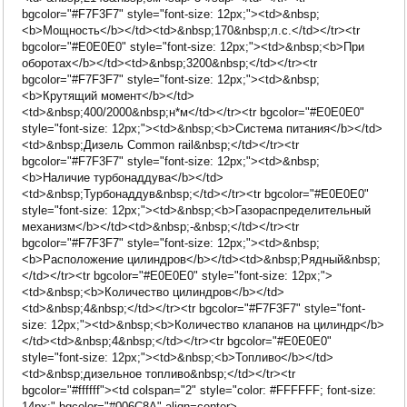
bgcolor="#F7F3F7" style="font-size: 12px;"><td>&nbsp;
<b>Мощность</b></td><td>&nbsp;170&nbsp;л.с.</td></tr><tr
bgcolor="#E0E0E0" style="font-size: 12px;"><td>&nbsp;<b>При
оборотах</b></td><td>&nbsp;3200&nbsp;</td></tr><tr
bgcolor="#F7F3F7" style="font-size: 12px;"><td>&nbsp;
<b>Крутящий момент</b></td>
<td>&nbsp;400/2000&nbsp;н*м</td></tr><tr bgcolor="#E0E0E0"
style="font-size: 12px;"><td>&nbsp;<b>Система питания</b></td>
<td>&nbsp;Дизель Common rail&nbsp;</td></tr><tr
bgcolor="#F7F3F7" style="font-size: 12px;"><td>&nbsp;
<b>Наличие турбонаддува</b></td>
<td>&nbsp;Турбонаддув&nbsp;</td></tr><tr bgcolor="#E0E0E0"
style="font-size: 12px;"><td>&nbsp;<b>Газораспределительный
механизм</b></td><td>&nbsp;-&nbsp;</td></tr><tr
bgcolor="#F7F3F7" style="font-size: 12px;"><td>&nbsp;
<b>Расположение цилиндров</b></td><td>&nbsp;Рядный&nbsp;
</td></tr><tr bgcolor="#E0E0E0" style="font-size: 12px;">
<td>&nbsp;<b>Количество цилиндров</b></td>
<td>&nbsp;4&nbsp;</td></tr><tr bgcolor="#F7F3F7" style="font-
size: 12px;"><td>&nbsp;<b>Количество клапанов на цилиндр</b>
</td><td>&nbsp;4&nbsp;</td></tr><tr bgcolor="#E0E0E0"
style="font-size: 12px;"><td>&nbsp;<b>Топливо</b></td>
<td>&nbsp;дизельное топливо&nbsp;</td></tr><tr
bgcolor="#ffffff"><td colspan="2" style="color: #FFFFFF; font-size:
14px;" bgcolor="#006C8A" align=center>