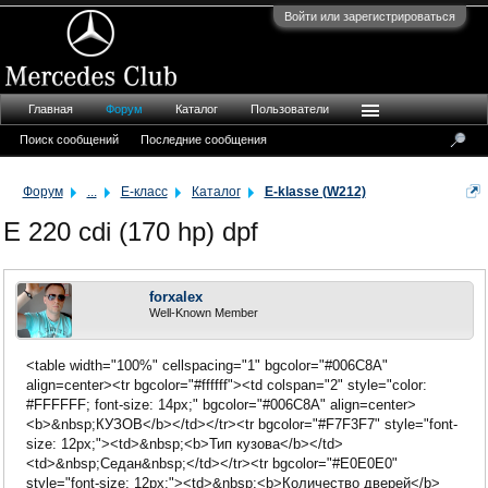
Войти или зарегистрироваться
Главная
Форум
Каталог
Пользователи
Поиск сообщений
Последние сообщения
Форум
...
E-класс
Каталог
E-klasse (W212)
E 220 cdi (170 hp) dpf
forxalex
Well-Known Member
<table width="100%" cellspacing="1" bgcolor="#006C8A"
align=center><tr bgcolor="#ffffff"><td colspan="2" style="color:
#FFFFFF; font-size: 14px;" bgcolor="#006C8A" align=center>
<b>&nbsp;КУЗОВ</b></td></tr><tr bgcolor="#F7F3F7" style="font-
size: 12px;"><td>&nbsp;<b>Тип кузова</b></td>
<td>&nbsp;Седан&nbsp;</td></tr><tr bgcolor="#E0E0E0"
style="font-size: 12px;"><td>&nbsp;<b>Количество дверей</b>