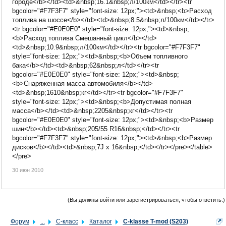
городе</b></td><td>&nbsp;16.1&nbsp;л/100км</td></tr><tr
bgcolor="#F7F3F7" style="font-size: 12px;"><td>&nbsp;<b>Расход
топлива на шоссе</b></td><td>&nbsp;8.5&nbsp;л/100км</td></tr>
<tr bgcolor="#E0E0E0" style="font-size: 12px;"><td>&nbsp;
<b>Расход топлива Смешанный цикл</b></td>
<td>&nbsp;10.9&nbsp;л/100км</td></tr><tr bgcolor="#F7F3F7"
style="font-size: 12px;"><td>&nbsp;<b>Объем топливного
бака</b></td><td>&nbsp;62&nbsp;л</td></tr><tr
bgcolor="#E0E0E0" style="font-size: 12px;"><td>&nbsp;
<b>Снаряженная масса автомобиля</b></td>
<td>&nbsp;1610&nbsp;кг</td></tr><tr bgcolor="#F7F3F7"
style="font-size: 12px;"><td>&nbsp;<b>Допустимая полная
масса</b></td><td>&nbsp;2205&nbsp;кг</td></tr><tr
bgcolor="#E0E0E0" style="font-size: 12px;"><td>&nbsp;<b>Размер
шин</b></td><td>&nbsp;205/55 R16&nbsp;</td></tr><tr
bgcolor="#F7F3F7" style="font-size: 12px;"><td>&nbsp;<b>Размер
дисков</b></td><td>&nbsp;7J x 16&nbsp;</td></tr></pre></table>
</pre>
30 июн 2010
(Вы должны войти или зарегистрироваться, чтобы ответить.)
Форум
...
C-класс
Каталог
C-klasse T-mod (S203)