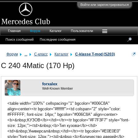
Войти или зарегистрироваться
Главная
Форум
Каталог
Пользователи
Поиск сообщений
Последние сообщения
Форум
...
C-класс
Каталог
C-klasse T-mod (S203)
C 240 4Matic (170 Hp)
forxalex
Well-Known Member
<table width="100%" cellspacing="1" bgcolor="#006C8A"
align=center><tr bgcolor="#ffffff"><td colspan="2" style="color:
#FFFFFF; font-size: 14px;" bgcolor="#006C8A" align=center>
<b>&nbsp;КУЗОВ</b></td></tr><tr bgcolor="#F7F3F7" style="font-
size: 12px;"><td>&nbsp;<b>Тип кузова</b></td>
<td>&nbsp;Универсал&nbsp;</td></tr><tr bgcolor="#E0E0E0"
style="font-size: 12px;"><td>&nbsp;<b>Количество дверей</b>