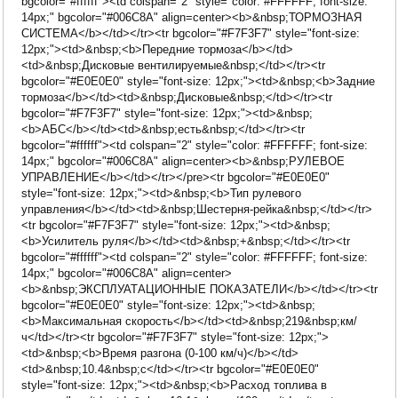
bgcolor="#ffffff"><td colspan="2" style="color: #FFFFFF; font-size:
14px;" bgcolor="#006C8A" align=center><b>&nbsp;ТОРМОЗНАЯ
СИСТЕМА</b></td></tr><tr bgcolor="#F7F3F7" style="font-size:
12px;"><td>&nbsp;<b>Передние тормоза</b></td>
<td>&nbsp;Дисковые вентилируемые&nbsp;</td></tr><tr
bgcolor="#E0E0E0" style="font-size: 12px;"><td>&nbsp;<b>Задние
тормоза</b></td><td>&nbsp;Дисковые&nbsp;</td></tr><tr
bgcolor="#F7F3F7" style="font-size: 12px;"><td>&nbsp;
<b>АБС</b></td><td>&nbsp;есть&nbsp;</td></tr><tr
bgcolor="#ffffff"><td colspan="2" style="color: #FFFFFF; font-size:
14px;" bgcolor="#006C8A" align=center><b>&nbsp;РУЛЕВОЕ
УПРАВЛЕНИЕ</b></td></tr></pre><tr bgcolor="#E0E0E0"
style="font-size: 12px;"><td>&nbsp;<b>Тип рулевого
управления</b></td><td>&nbsp;Шестерня-рейка&nbsp;</td></tr>
<tr bgcolor="#F7F3F7" style="font-size: 12px;"><td>&nbsp;
<b>Усилитель руля</b></td><td>&nbsp;+&nbsp;</td></tr><tr
bgcolor="#ffffff"><td colspan="2" style="color: #FFFFFF; font-size:
14px;" bgcolor="#006C8A" align=center>
<b>&nbsp;ЭКСПЛУАТАЦИОННЫЕ ПОКАЗАТЕЛИ</b></td></tr><tr
bgcolor="#E0E0E0" style="font-size: 12px;"><td>&nbsp;
<b>Максимальная скорость</b></td><td>&nbsp;219&nbsp;км/
ч</td></tr><tr bgcolor="#F7F3F7" style="font-size: 12px;">
<td>&nbsp;<b>Время разгона (0-100 км/ч)</b></td>
<td>&nbsp;10.4&nbsp;c</td></tr><tr bgcolor="#E0E0E0"
style="font-size: 12px;"><td>&nbsp;<b>Расход топлива в