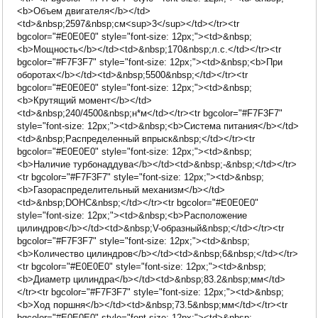
<b>Объем двигателя</b></td>
<td>&nbsp;2597&nbsp;см<sup>3</sup></td></tr><tr
bgcolor="#E0E0E0" style="font-size: 12px;"><td>&nbsp;
<b>Мощность</b></td><td>&nbsp;170&nbsp;л.с.</td></tr><tr
bgcolor="#F7F3F7" style="font-size: 12px;"><td>&nbsp;<b>При
оборотах</b></td><td>&nbsp;5500&nbsp;</td></tr><tr
bgcolor="#E0E0E0" style="font-size: 12px;"><td>&nbsp;
<b>Крутящий момент</b></td>
<td>&nbsp;240/4500&nbsp;н*м</td></tr><tr bgcolor="#F7F3F7"
style="font-size: 12px;"><td>&nbsp;<b>Система питания</b></td>
<td>&nbsp;Распределенный впрыск&nbsp;</td></tr><tr
bgcolor="#E0E0E0" style="font-size: 12px;"><td>&nbsp;
<b>Наличие турбонаддува</b></td><td>&nbsp;-&nbsp;</td></tr>
<tr bgcolor="#F7F3F7" style="font-size: 12px;"><td>&nbsp;
<b>Газораспределительный механизм</b></td>
<td>&nbsp;DOHC&nbsp;</td></tr><tr bgcolor="#E0E0E0"
style="font-size: 12px;"><td>&nbsp;<b>Расположение
цилиндров</b></td><td>&nbsp;V-образный&nbsp;</td></tr><tr
bgcolor="#F7F3F7" style="font-size: 12px;"><td>&nbsp;
<b>Количество цилиндров</b></td><td>&nbsp;6&nbsp;</td></tr>
<tr bgcolor="#E0E0E0" style="font-size: 12px;"><td>&nbsp;
<b>Диаметр цилиндра</b></td><td>&nbsp;83.2&nbsp;мм</td>
</tr><tr bgcolor="#F7F3F7" style="font-size: 12px;"><td>&nbsp;
<b>Ход поршня</b></td><td>&nbsp;73.5&nbsp;мм</td></tr><tr
bgcolor="#E0E0E0" style="font-size: 12px;"><td>&nbsp;