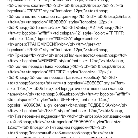
<b>Степень сжатия</b></td><td>&nbsp;10&nbsp;</td></tr><tr
bgcolor="#F7F3F7" style="font-size: 12px;"><td>&nbsp;
<b>Количество клапанов на цилиндр</b></td><td>&nbsp;3&nbsp;
</td></tr><tr bgcolor="#E0E0E0" style="font-size: 12px;">
<td>&nbsp;<b>Топливо</b></td><td>&nbsp;АИ-95&nbsp;</td>
</tr><tr bgcolor="#ffffff"><td colspan="2" style="color: #FFFFFF;
font-size: 14px;" bgcolor="#006C8A" align=center>
<b>&nbsp;ТРАНСМИССИЯ</b></td></tr></pre><tr
bgcolor="#F7F3F7" style="font-size: 12px;"><td>&nbsp;
<b>Привод</b></td><td>&nbsp;Полный постоянный&nbsp;</td>
</tr><tr bgcolor="#E0E0E0" style="font-size: 12px;"><td>&nbsp;
<b>Кол-во передач (мех коробка )</b></td><td>&nbsp;0&nbsp;
</td></tr><tr bgcolor="#F7F3F7" style="font-size: 12px;">
<td>&nbsp;<b>Кол-во передач (автомат коробка)</b></td>
<td>&nbsp;5&nbsp;</td></tr><tr bgcolor="#E0E0E0" style="font-
size: 12px;"><td>&nbsp;<b>Передаточное отношение главной
пары</b></td><td>&nbsp;3.46&nbsp;</td></tr><tr bgcolor="#ffffff">
<td colspan="2" style="color: #FFFFFF; font-size: 14px;"
bgcolor="#006C8A" align=center><b>&nbsp;ПОДВЕСКА</b></td>
</tr><tr bgcolor="#F7F3F7" style="font-size: 12px;"><td>&nbsp;
<b>Тип передней подвески</b></td><td>&nbsp;Амортизационная
стойка&nbsp;</td></tr><tr bgcolor="#E0E0E0" style="font-size:
12px;"><td>&nbsp;<b>Тип задней подвески</b></td>
<td>&nbsp;Поперечный стабилизатор&nbsp;</td></tr><tr