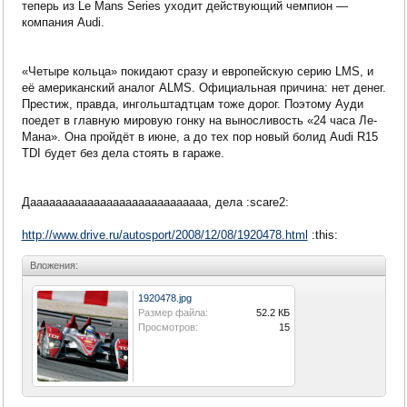
теперь из Le Mans Series уходит действующий чемпион —
компания Audi.
«Четыре кольца» покидают сразу и европейскую серию LMS, и
её американский аналог ALMS. Официальная причина: нет денег.
Престиж, правда, ингольштадтцам тоже дорог. Поэтому Ауди
поедет в главную мировую гонку на выносливость «24 часа Ле-
Мана». Она пройдёт в июне, а до тех пор новый болид Audi R15
TDI будет без дела стоять в гараже.
Даааааааааааааааааааааааааааа, дела :scare2:
http://www.drive.ru/autosport/2008/12/08/1920478.html
:this:
Вложения:
1920478.jpg
Размер файла:
52.2 КБ
Просмотров:
15