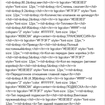
<td>&nbsp;80.2&nbsp;мм</td></tr><tr bgcolor="#E0E0E0"
style="font-size: 12px;"><td>&nbsp;<b>Степень сжатия</b></td>
<td>&nbsp;9.2&nbsp;</td></tr><tr bgcolor="#F7F3F7" style="font-
size: 12px;"><td>&nbsp;<b>Количество клапанов на цилиндр</b>
</td><td>&nbsp;2&nbsp;</td></tr><tr bgcolor="#E0E0E0"
style="font-size: 12px;"><td>&nbsp;<b>Топливо</b></td>
<td>&nbsp;АИ-95&nbsp;</td></tr><tr bgcolor="#ffffff"><td
colspan="2" style="color: #FFFFFF; font-size: 14px;"
bgcolor="#006C8A" align=center><b>&nbsp;ТРАНСМИССИЯ</b>
</td></tr><tr bgcolor="#F7F3F7" style="font-size: 12px;">
<td>&nbsp;<b>Привод</b></td><td>&nbsp;Полный
постоянный&nbsp;</td></tr><tr bgcolor="#E0E0E0" style="font-
size: 12px;"><td>&nbsp;<b>Кол-во передач (мех коробка )</b>
</td><td>&nbsp;5&nbsp;</td></tr><tr bgcolor="#F7F3F7"
style="font-size: 12px;"><td>&nbsp;<b>Кол-во передач (автомат
коробка)</b></td><td>&nbsp;5&nbsp;</td></tr><tr
bgcolor="#E0E0E0" style="font-size: 12px;"><td>&nbsp;
<b>Передаточное отношение главной пары</b></td>
<td>&nbsp;4.86 (4.38)&nbsp;</td></tr><tr bgcolor="#ffffff"><td
colspan="2" style="color: #FFFFFF; font-size: 14px;"
bgcolor="#006C8A" align=center><b>&nbsp;ПОДВЕСКА</b></td>
</tr><tr bgcolor="#F7F3F7" style="font-size: 12px;"><td>&nbsp;
<b>Тип передней подвески</b></td><td>&nbsp;Винтовая
пружина&nbsp;</td></tr><tr bgcolor="#E0E0E0" style="font-size:
12px;"><td>&nbsp;<b>Тип задней подвески</b></td>