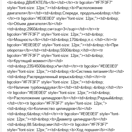
<b>&nbsp;ДВИГАТЕЛЬ</b></td></tr><tr bgcolor="#F7F3F7"
style="font-size: 12px;"><td>&nbsp;<b>Расположение
двигателя</b></td><td>&nbsp;Спереди, продольно&nbsp;</td>
</tr><tr bgcolor="#E0E0E0" style="font-size: 12px;"><td>&nbsp;
<b>Объем двигателя</b></td>
<td>&nbsp;2960&nbsp;см<sup>3</sup></td></tr><tr
bgcolor="#F7F3F7" style="font-size: 12px;"><td>&nbsp;
<b>Мощность</b></td><td>&nbsp;170&nbsp;л.с.</td></tr><tr
bgcolor="#E0E0E0" style="font-size: 12px;"><td>&nbsp;<b>При
оборотах</b></td><td>&nbsp;5500&nbsp;</td></tr><tr
bgcolor="#F7F3F7" style="font-size: 12px;"><td>&nbsp;
<b>Крутящий момент</b></td>
<td>&nbsp;235/4500&nbsp;н*м</td></tr><tr bgcolor="#E0E0E0"
style="font-size: 12px;"><td>&nbsp;<b>Система питания</b></td>
<td>&nbsp;Распределенный впрыск&nbsp;</td></tr><tr
bgcolor="#F7F3F7" style="font-size: 12px;"><td>&nbsp;
<b>Наличие турбонаддува</b></td><td>&nbsp;-&nbsp;</td></tr>
<tr bgcolor="#E0E0E0" style="font-size: 12px;"><td>&nbsp;
<b>Расположение цилиндров</b></td><td>&nbsp;Рядный&nbsp;
</td></tr><tr bgcolor="#F7F3F7" style="font-size: 12px;">
<td>&nbsp;<b>Количество цилиндров</b></td>
<td>&nbsp;6&nbsp;</td></tr><tr bgcolor="#E0E0E0" style="font-
size: 12px;"><td>&nbsp;<b>Диаметр цилиндра</b></td>
<td>&nbsp;88.5&nbsp;мм</td></tr><tr bgcolor="#F7F3F7"
style="font-size: 12px;"><td>&nbsp;<b>Ход поршня</b></td>