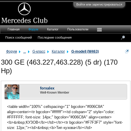
Войти или зарегистрироваться
Главная
Форум
Каталог
Пользователи
Поиск сообщений
Последние сообщения
Форум
...
G-класс
Каталог
G-modell (W463)
300 GE (463.227,463.228) (5 dr) (170
Hp)
forxalex
Well-Known Member
<table width="100%" cellspacing="1" bgcolor="#006C8A"
align=center><tr bgcolor="#ffffff"><td colspan="2" style="color:
#FFFFFF; font-size: 14px;" bgcolor="#006C8A" align=center>
<b>&nbsp;КУЗОВ</b></td></tr><tr bgcolor="#F7F3F7" style="font-
size: 12px;"><td>&nbsp;<b>Тип кузова</b></td>