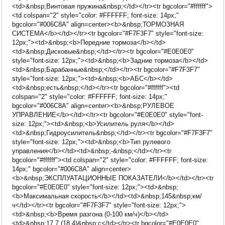
<td>&nbsp;Винтовая пружина&nbsp;</td></tr><tr bgcolor="#ffffff">
<td colspan="2" style="color: #FFFFFF; font-size: 14px;"
bgcolor="#006C8A" align=center><b>&nbsp;ТОРМОЗНАЯ
СИСТЕМА</b></td></tr><tr bgcolor="#F7F3F7" style="font-size:
12px;"><td>&nbsp;<b>Передние тормоза</b></td>
<td>&nbsp;Дисковые&nbsp;</td></tr><tr bgcolor="#E0E0E0"
style="font-size: 12px;"><td>&nbsp;<b>Задние тормоза</b></td>
<td>&nbsp;Барабанные&nbsp;</td></tr><tr bgcolor="#F7F3F7"
style="font-size: 12px;"><td>&nbsp;<b>АБС</b></td>
<td>&nbsp;есть&nbsp;</td></tr><tr bgcolor="#ffffff"><td
colspan="2" style="color: #FFFFFF; font-size: 14px;"
bgcolor="#006C8A" align=center><b>&nbsp;РУЛЕВОЕ
УПРАВЛЕНИЕ</b></td></tr><tr bgcolor="#E0E0E0" style="font-
size: 12px;"><td>&nbsp;<b>Усилитель руля</b></td>
<td>&nbsp;Гидроусилитель&nbsp;</td></tr><tr bgcolor="#F7F3F7"
style="font-size: 12px;"><td>&nbsp;<b>Тип рулевого
управления</b></td><td>&nbsp;-&nbsp;</td></tr><tr
bgcolor="#ffffff"><td colspan="2" style="color: #FFFFFF; font-size:
14px;" bgcolor="#006C8A" align=center>
<b>&nbsp;ЭКСПЛУАТАЦИОННЫЕ ПОКАЗАТЕЛИ</b></td></tr><tr
bgcolor="#E0E0E0" style="font-size: 12px;"><td>&nbsp;
<b>Максимальная скорость</b></td><td>&nbsp;145&nbsp;км/
ч</td></tr><tr bgcolor="#F7F3F7" style="font-size: 12px;">
<td>&nbsp;<b>Время разгона (0-100 км/ч)</b></td>
<td>&nbsp;17.7 (18.4)&nbsp;c</td></tr><tr bgcolor="#E0E0E0"