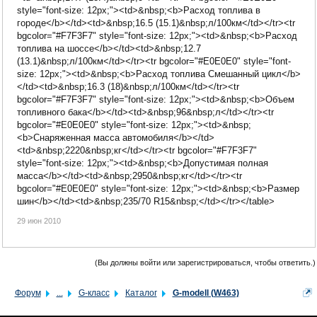
style="font-size: 12px;"><td>&nbsp;<b>Расход топлива в
городе</b></td><td>&nbsp;16.5 (15.1)&nbsp;л/100км</td></tr><tr
bgcolor="#F7F3F7" style="font-size: 12px;"><td>&nbsp;<b>Расход
топлива на шоссе</b></td><td>&nbsp;12.7
(13.1)&nbsp;л/100км</td></tr><tr bgcolor="#E0E0E0" style="font-
size: 12px;"><td>&nbsp;<b>Расход топлива Смешанный цикл</b>
</td><td>&nbsp;16.3 (18)&nbsp;л/100км</td></tr><tr
bgcolor="#F7F3F7" style="font-size: 12px;"><td>&nbsp;<b>Объем
топливного бака</b></td><td>&nbsp;96&nbsp;л</td></tr><tr
bgcolor="#E0E0E0" style="font-size: 12px;"><td>&nbsp;
<b>Снаряженная масса автомобиля</b></td>
<td>&nbsp;2220&nbsp;кг</td></tr><tr bgcolor="#F7F3F7"
style="font-size: 12px;"><td>&nbsp;<b>Допустимая полная
масса</b></td><td>&nbsp;2950&nbsp;кг</td></tr><tr
bgcolor="#E0E0E0" style="font-size: 12px;"><td>&nbsp;<b>Размер
шин</b></td><td>&nbsp;235/70 R15&nbsp;</td></tr></table>
29 июн 2010
(Вы должны войти или зарегистрироваться, чтобы ответить.)
Форум
...
G-класс
Каталог
G-modell (W463)