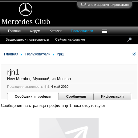
Войти или зарегистрироваться
Главная
Форум
Каталог
Пользователи
Выдающиеся пользователи
Сейчас на форуме
Главная
Пользователи
rjn1
rjn1
New Member
, Мужской,
из
Москва
Последняя активность rjn1:
4 май 2010
Сообщения профиля
Сообщения
Информация
Сообщения на странице профиля rjn1 пока отсутствуют.