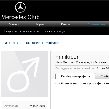
Главная
Форум
Каталог
Пользователи
Выдающиеся пользователи
Сейчас на форуме
Главная
Пользователи
miniluber
miniluber
New Member
, Мужской,
из
Москва
Последняя активность miniluber:
24 фев 20
Сообщения профиля
Сооб
Сообщения на странице профиля min
Активность:
24 фев 2010