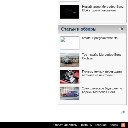
Новый тизер Mercedes-Benz
CLA второго поколения
Статьи и обзоры
amateur pregnant wife tits
Тест-драйв Mercedes-Benz
С-class
Почему нельзя переводить
автомат на нейтраль...
Электрическое будущее по
версии Mercedes-Benz
Обратная связь
Помощь
Главная
Вверх