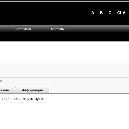
A
B
C
CLA
Автолавка
Контакты
10
щения
Информация
iluber пока отсутствуют.