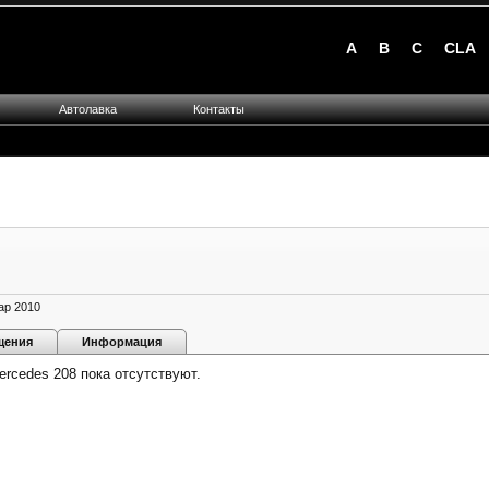
A
B
C
CLA
Автолавка
Контакты
ар 2010
щения
Информация
rcedes 208 пока отсутствуют.