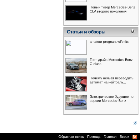
Новый тизер Mercedes-Benz
CLA второго поколения
Статьи и обзоры
amateur pregnant wife tits
Тест-драйв Mercedes-Benz
С-class
Почему нельзя переводить
автомат на нейтраль...
Электрическое будущее по
версии Mercedes-Benz
Обратная связь
Помощь
Главная
Вверх