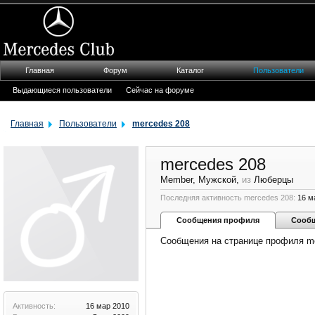
Главная
Форум
Каталог
Пользователи
Выдающиеся пользователи
Сейчас на форуме
Главная
Пользователи
mercedes 208
mercedes 208
Member
, Мужской,
из
Люберцы
Последняя активность mercedes 208:
16 м
Сообщения профиля
Сооб
Сообщения на странице профиля me
Активность:
16 мар 2010