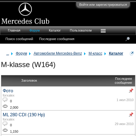
Войти или зарегистрироваться
Главная
Форум
Каталог
Пользователи
Поиск сообщений
Последние сообщения
...
Форум
Автомобили Mercedes-Benz
M-класс
Каталог
M-klasse (W164)
Последнее
Заголовок
сообщение
Фото
forxalex
1 июл 2010
0
2,000
ML 280 CDI (190 Hp)
forxalex
29 июн 2010
0
1,150