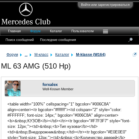
Войти или зарегистрироваться
Главная
Форум
Каталог
Пользователи
Поиск сообщений
Последние сообщения
Форум
...
M-класс
Каталог
M-klasse (W164)
ML 63 AMG (510 Hp)
forxalex
Well-Known Member
<table width="100%" cellspacing="1" bgcolor="#006C8A"
align=center><tr bgcolor="#ffffff"><td colspan="2" style="color:
#FFFFFF; font-size: 14px;" bgcolor="#006C8A" align=center>
<b>&nbsp;КУЗОВ</b></td></tr><tr bgcolor="#F7F3F7" style="font-
size: 12px;"><td>&nbsp;<b>Тип кузова</b></td>
<td>&nbsp;Внедорожник&nbsp;</td></tr><tr bgcolor="#E0E0E0"
style="font-size: 12px;"><td>&nbsp;<b>Количество дверей</b>