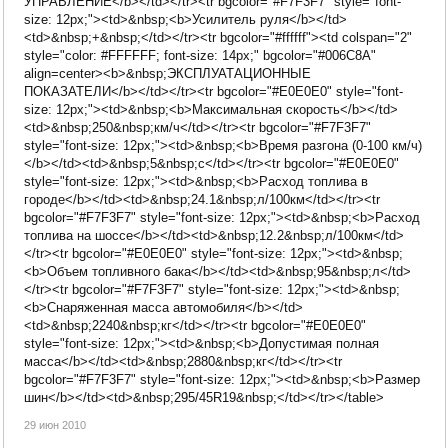
УПРАВЛЕНИЕ</b></td></tr><tr bgcolor="#F7F3F7" style="font-
size: 12px;"><td>&nbsp;<b>Усилитель руля</b></td>
<td>&nbsp;+&nbsp;</td></tr><tr bgcolor="#ffffff"><td colspan="2"
style="color: #FFFFFF; font-size: 14px;" bgcolor="#006C8A"
align=center><b>&nbsp;ЭКСПЛУАТАЦИОННЫЕ
ПОКАЗАТЕЛИ</b></td></tr><tr bgcolor="#E0E0E0" style="font-
size: 12px;"><td>&nbsp;<b>Максимальная скорость</b></td>
<td>&nbsp;250&nbsp;км/ч</td></tr><tr bgcolor="#F7F3F7"
style="font-size: 12px;"><td>&nbsp;<b>Время разгона (0-100 км/ч)
</b></td><td>&nbsp;5&nbsp;c</td></tr><tr bgcolor="#E0E0E0"
style="font-size: 12px;"><td>&nbsp;<b>Расход топлива в
городе</b></td><td>&nbsp;24.1&nbsp;л/100км</td></tr><tr
bgcolor="#F7F3F7" style="font-size: 12px;"><td>&nbsp;<b>Расход
топлива на шоссе</b></td><td>&nbsp;12.2&nbsp;л/100км</td>
</tr><tr bgcolor="#E0E0E0" style="font-size: 12px;"><td>&nbsp;
<b>Объем топливного бака</b></td><td>&nbsp;95&nbsp;л</td>
</tr><tr bgcolor="#F7F3F7" style="font-size: 12px;"><td>&nbsp;
<b>Снаряженная масса автомобиля</b></td>
<td>&nbsp;2240&nbsp;кг</td></tr><tr bgcolor="#E0E0E0"
style="font-size: 12px;"><td>&nbsp;<b>Допустимая полная
масса</b></td><td>&nbsp;2880&nbsp;кг</td></tr><tr
bgcolor="#F7F3F7" style="font-size: 12px;"><td>&nbsp;<b>Размер
шин</b></td><td>&nbsp;295/45R19&nbsp;</td></tr></table>
29 июн 2010