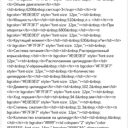
<b>Объем двигателя</b></td>
<td>&nbsp;6208&nbsp;см<sup>3</sup></td></tr><tr
bgcolor="#E0E0E0" style="font-size: 12px;"><td>&nbsp;
<b>Мощность</b></td><td>&nbsp;510&nbsp;л.с.</td></tr><tr
bgcolor="#F7F3F7" style="font-size: 12px;"><td>&nbsp;<b>При
оборотах</b></td><td>&nbsp;6800&nbsp;</td></tr><tr
bgcolor="#E0E0E0" style="font-size: 12px;"><td>&nbsp;
<b>Крутящий момент</b></td><td>&nbsp;630&nbsp;н*м</td></tr>
<tr bgcolor="#F7F3F7" style="font-size: 12px;"><td>&nbsp;
<b>Система питания</b></td><td>&nbsp;Распределенный
впрыск&nbsp;</td></tr><tr bgcolor="#E0E0E0" style="font-size:
12px;"><td>&nbsp;<b>Расположение цилиндров</b></td>
<td>&nbsp;V-образный&nbsp;</td></tr><tr bgcolor="#F7F3F7"
style="font-size: 12px;"><td>&nbsp;<b>Количество
цилиндров</b></td><td>&nbsp;8&nbsp;</td></tr><tr
bgcolor="#E0E0E0" style="font-size: 12px;"><td>&nbsp;
<b>Диаметр цилиндра</b></td><td>&nbsp;102.2&nbsp;мм</td>
</tr><tr bgcolor="#F7F3F7" style="font-size: 12px;"><td>&nbsp;
<b>Ход поршня</b></td><td>&nbsp;94.6&nbsp;мм</td></tr><tr
bgcolor="#E0E0E0" style="font-size: 12px;"><td>&nbsp;
<b>Степень сжатия</b></td><td>&nbsp;11.3&nbsp;</td></tr><tr
bgcolor="#F7F3F7" style="font-size: 12px;"><td>&nbsp;
<b>Количество клапанов на цилиндр</b></td><td>&nbsp;4&nbsp;
</td></tr><tr bgcolor="#ffffff"><td colspan="2" style="color:
#FFFFFF; font-size: 14px;" bgcolor="#006C8A" align=center>