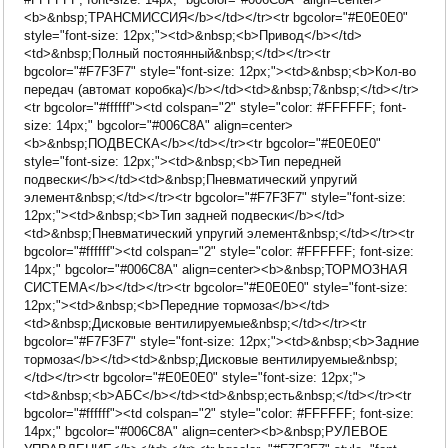
<b>&nbsp;ТРАНСМИССИЯ</b></td></tr><tr bgcolor="#E0E0E0"
style="font-size: 12px;"><td>&nbsp;<b>Привод</b></td>
<td>&nbsp;Полный постоянный&nbsp;</td></tr><tr
bgcolor="#F7F3F7" style="font-size: 12px;"><td>&nbsp;<b>Кол-во
передач (автомат коробка)</b></td><td>&nbsp;7&nbsp;</td></tr>
<tr bgcolor="#ffffff"><td colspan="2" style="color: #FFFFFF; font-
size: 14px;" bgcolor="#006C8A" align=center>
<b>&nbsp;ПОДВЕСКА</b></td></tr><tr bgcolor="#E0E0E0"
style="font-size: 12px;"><td>&nbsp;<b>Тип передней
подвески</b></td><td>&nbsp;Пневматический упругий
элемент&nbsp;</td></tr><tr bgcolor="#F7F3F7" style="font-size:
12px;"><td>&nbsp;<b>Тип задней подвески</b></td>
<td>&nbsp;Пневматический упругий элемент&nbsp;</td></tr><tr
bgcolor="#ffffff"><td colspan="2" style="color: #FFFFFF; font-size:
14px;" bgcolor="#006C8A" align=center><b>&nbsp;ТОРМОЗНАЯ
СИСТЕМА</b></td></tr><tr bgcolor="#E0E0E0" style="font-size:
12px;"><td>&nbsp;<b>Передние тормоза</b></td>
<td>&nbsp;Дисковые вентилируемые&nbsp;</td></tr><tr
bgcolor="#F7F3F7" style="font-size: 12px;"><td>&nbsp;<b>Задние
тормоза</b></td><td>&nbsp;Дисковые вентилируемые&nbsp;
</td></tr><tr bgcolor="#E0E0E0" style="font-size: 12px;">
<td>&nbsp;<b>АБС</b></td><td>&nbsp;есть&nbsp;</td></tr><tr
bgcolor="#ffffff"><td colspan="2" style="color: #FFFFFF; font-size:
14px;" bgcolor="#006C8A" align=center><b>&nbsp;РУЛЕВОЕ