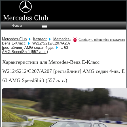
Форум
Mercedes-Club
Каталог
Mercedes-
Сообщить об ошибке в каталоге
Benz E-Класс
W212/S212/C207/A207
[рестайлинг] AMG седан 4-дв.
E 63
AMG SpeedShift (557 л. с.)
Характеристики для Mercedes-Benz E-Класс
W212/S212/C207/A207 [рестайлинг] AMG седан 4-дв. E
63 AMG SpeedShift (557 л. с.)