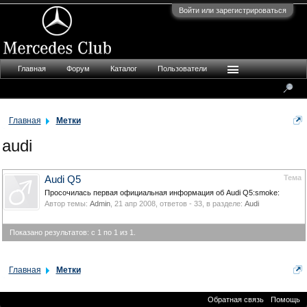
Войти или зарегистрироваться
Главная
Форум
Каталог
Пользователи
Главная
Метки
audi
Тема
Audi Q5
Просочилась первая официальная информация об Audi Q5:smoke:
Автор темы:
Admin
,
21 апр 2008
, ответов - 33, в разделе:
Audi
Показано результатов: с 1 по 1 из 1.
Главная
Метки
Обратная связь
Помощь