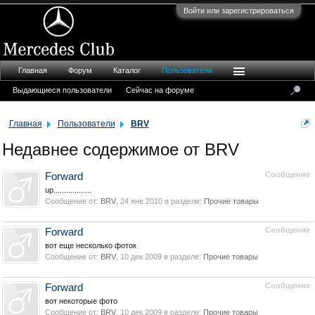
Войти или зарегистрироваться
Главная
Форум
Каталог
Пользователи
Выдающиеся пользователи
Сейчас на форуме
Главная
Пользователи
BRV
Недавнее содержимое от BRV
Сообщение
Forward
up..................
Сообщение от:
BRV
,
24 янв 2010
в разделе:
Прочие товары
Сообщение
Forward
вот еще несколько фоток
Сообщение от:
BRV
,
10 дек 2009
в разделе:
Прочие товары
Сообщение
Forward
вот некоторые фото
Сообщение от:
BRV
,
10 дек 2009
в разделе:
Прочие товары