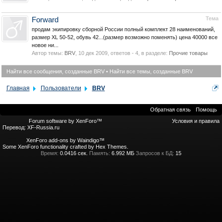
Тема
Forward
продам экипировку сборной России полный комплект 28 наименований,
размер ХL 50-52, обувь 42...(размер возможно поменять) цена 40000 все
новое ни...
Автор темы:
BRV
,
10 дек 2009
, ответов - 4, в разделе:
Прочие товары
Найти все сообщения, созданные BRV
Найти все темы, созданные BRV
Главная
Пользователи
BRV
Обратная связь
Помощь
Forum software by XenForo™
Условия и правила
Перевод:
XF-Russia.ru
XenForo add-ons by Waindigo™
Some XenForo functionality crafted by
Hex Themes
.
Время:
0.0416 сек.
Память:
6.992 МБ
Запросов к БД:
15